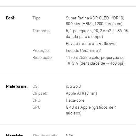
Ecrã:
Tipo:
Super Retina XDR OLED, HDR10,
800 nits (HBM), 1200 nits (pico)
Tamanho:
6, 1 polegadas, 90, 2 cm2 (~ 86, 0%
da tela para o corpo)
Revestimento anti-reflexivo
Proteção:
Escudo Cerâmico 2
Resolução:
1170 x 2532 pixels, proporção de
19, 5: 9 (densidade de ~ 460 ppi)
Plataforma:
OS:
iOS 26.3
Chipset:
Apple A19 (3 nm)
CPU:
Hexa-core
GPU:
GPU da Apple (gráficos de 4
núcleos)
Memória:
Slot de cartão:
Não