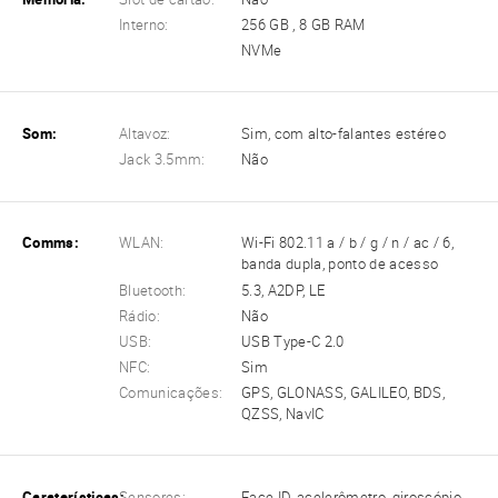
Interno:
256 GB , 8 GB RAM
NVMe
Som:
Altavoz:
Sim, com alto-falantes estéreo
Jack 3.5mm:
Não
Comms:
WLAN:
Wi-Fi 802.11 a / b / g / n / ac / 6,
banda dupla, ponto de acesso
Bluetooth:
5.3, A2DP, LE
Rádio:
Não
USB:
USB Type-C 2.0
NFC:
Sim
Comunicações:
GPS, GLONASS, GALILEO, BDS,
QZSS, NavIC
Caraterísticas:
Sensores:
Face ID, acelerômetro, giroscópio,