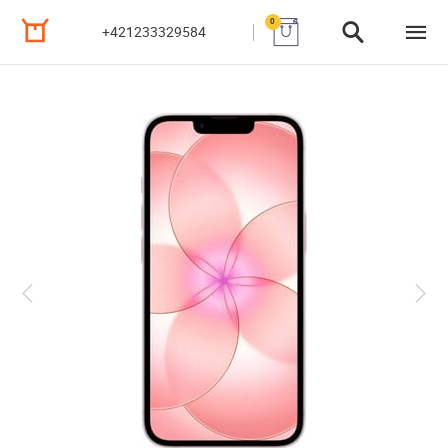
0
+421233329584