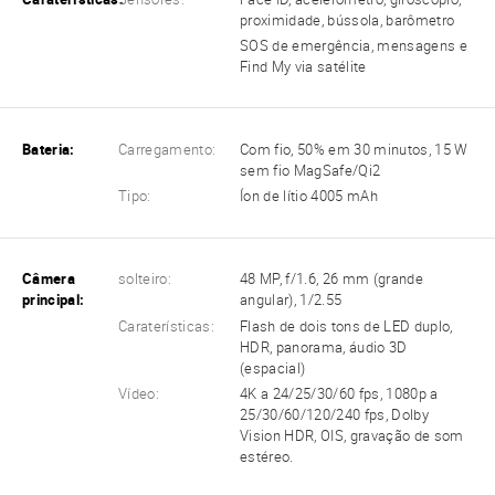
proximidade, bússola, barômetro
SOS de emergência, mensagens e
Find My via satélite
Bateria:
Carregamento:
Com fio, 50% em 30 minutos, 15 W
sem fio MagSafe/Qi2
Tipo:
Íon de lítio 4005 mAh
Câmera
solteiro:
48 MP, f/1.6, 26 mm (grande
principal:
angular), 1/2.55
Caraterísticas:
Flash de dois tons de LED duplo,
HDR, panorama, áudio 3D
(espacial)
Vídeo:
4K a 24/25/30/60 fps, 1080p a
25/30/60/120/240 fps, Dolby
Vision HDR, OIS, gravação de som
estéreo.