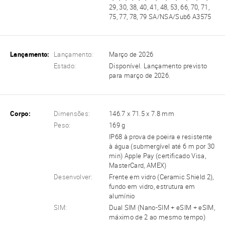
29, 30, 38, 40, 41, 48, 53, 66, 70, 71,
75, 77, 78, 79 SA/NSA/Sub6 A3575
Lançamento:
Lançamento:
Março de 2026
Estado:
Disponível. Lançamento previsto
para março de 2026.
Corpo:
Dimensões:
146.7 x 71.5 x 7.8 mm
Peso:
169 g
IP68 à prova de poeira e resistente
à água (submergível até 6 m por 30
min) Apple Pay (certificado Visa,
MasterCard, AMEX)
Desenvolver:
Frente em vidro (Ceramic Shield 2),
fundo em vidro, estrutura em
alumínio
SIM:
Dual SIM (Nano-SIM + eSIM + eSIM,
máximo de 2 ao mesmo tempo)