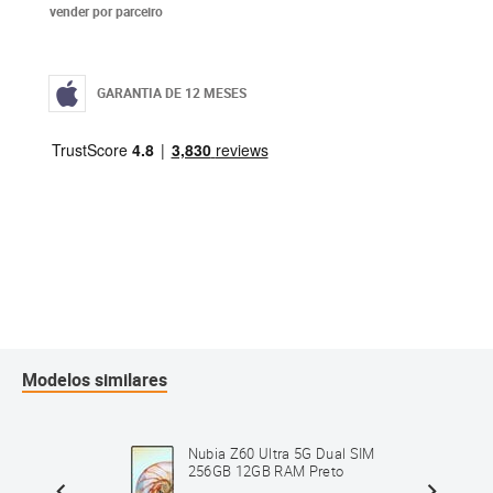
vender por parceiro
GARANTIA DE 12 MESES
Modelos similares
Dual
Nubia Z60 Ultra 5G Dual SIM
reto
256GB 12GB RAM Preto