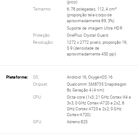
(pico)
Tamanho:
6, 78 polegadas, 112, 4 cm²
(proporção tela-corpo de
aproximadamente 89, 3%)
Suporte de imagem Ultra HDR
Proteção:
OnePlus Crystal Guard
Resolução:
1272 x 2772 pixels, proporção 19,
5:9 (densidade de
aproximadamente 450 ppi)
Plataforma:
OS:
Android 16, OxygenOS 16
Chipset:
Qualcomm SM8735 Snapdragon
8s Geração 4 (4 nm)
CPU:
Octa-core (1x3, 21 GHz Cortex-X4 e
3x3, 0 GHz Cortex-A720 e 2x2, 8
GHz Cortex-A720 e 2x2, 0 GHz
Cortex-A720)
GPU:
Adreno 825