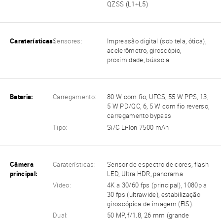
QZSS (L1+L5)
Caraterísticas:
Sensores:
Impressão digital (sob tela, ótica),
acelerômetro, giroscópio,
proximidade, bússola
Bateria:
Carregamento:
80 W com fio, UFCS, 55 W PPS, 13,
5 W PD/QC, 6, 5 W com fio reverso,
carregamento bypass
Tipo:
Si/C Li-Ion 7500 mAh
Câmera
Caraterísticas:
Sensor de espectro de cores, flash
principal:
LED, Ultra HDR, panorama
Vídeo:
4K a 30/60 fps (principal), 1080p a
30 fps (ultrawide), estabilização
giroscópica de imagem (EIS).
Dual:
50 MP, f/1.8, 26 mm (grande