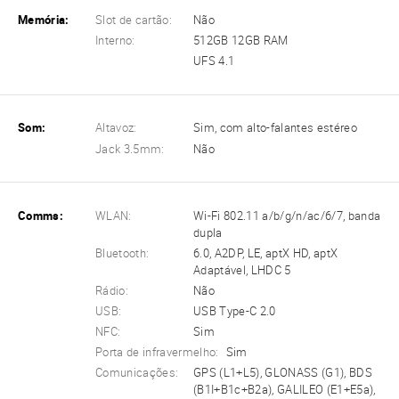
Memória:
Slot de cartão:
Não
Interno:
512GB 12GB RAM
UFS 4.1
Som:
Altavoz:
Sim, com alto-falantes estéreo
Jack 3.5mm:
Não
Comms:
WLAN:
Wi-Fi 802.11 a/b/g/n/ac/6/7, banda
dupla
Bluetooth:
6.0, A2DP, LE, aptX HD, aptX
Adaptável, LHDC 5
Rádio:
Não
USB:
USB Type-C 2.0
NFC:
Sim
Porta de infravermelho:
Sim
Comunicações:
GPS (L1+L5), GLONASS (G1), BDS
(B1I+B1c+B2a), GALILEO (E1+E5a),