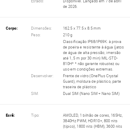
Estado:
Disponível. Lançado em 7 de abril
de 2026.
Corpo:
Dimensões:
162.5 x 77.5 x 8.5 mm
Peso:
210 g
Classificação IP68/IP69K: à prova
de poeira e resistente à água (jatos
de água de alta pressão; imersão
até 1, 5 m por 30 min) MIL-STD-
810H* * não garante robustez ou
uso em condições extremas.
Desenvolver:
Frente de vidro (OnePlus Crystal
Guard), moldura de plástico, parte
traseira de plástico
SIM:
Dual SIM (Nano SIM + Nano SIM)
Ecrã:
Tipo:
AMOLED, 1 bilhão de cores, 165Hz,
3840Hz PWM, HDR10+, 800 nits
(típico), 1800 nits (HBM), 3600 nits