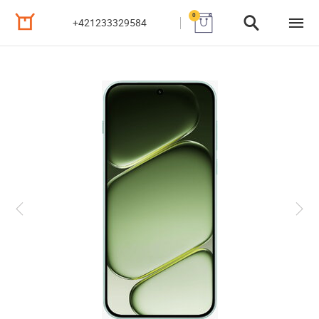
0
+421233329584