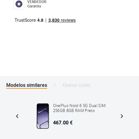
VENDEDOR
Garantia
Modelos similares
Outras cores
 SIM
OnePlus Nord 6 5G Dual SIM
to
256GB 8GB RAM Preto
467.00 €