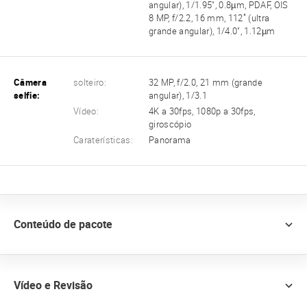
angular), 1/1.95", 0.8µm, PDAF, OIS
8 MP, f/2.2, 16 mm, 112˚ (ultra
grande angular), 1/4.0", 1.12µm
Câmera
solteiro:
32 MP, f/2.0, 21 mm (grande
selfie:
angular), 1/3.1
Vídeo:
4K a 30fps, 1080p a 30fps,
giroscópio
Caraterísticas:
Panorama
Conteúdo de pacote
Vídeo e Revisão