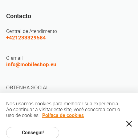
Contacto
Central de Atendimento
+421233329584
O email
info@mobileshop.eu
OBTENHA SOCIAL
Nós usamos cookies para melhorar sua experiência.
Ao continuar a visitar este site, você concorda com o
uso de cookies.
Política de cookies
direito autoral © 2010-2026 MobileShop.eu. Todos os direitos reservados.
Consegui!
Todas as imagens dos produtos no site são propriedade de Mobileshop.eu |