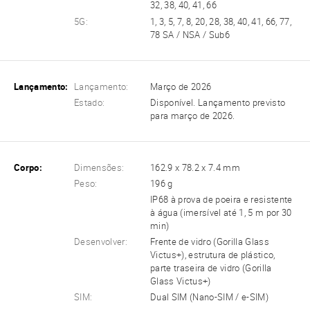
32, 38, 40, 41, 66
5G:
1, 3, 5, 7, 8, 20, 28, 38, 40, 41, 66, 77,
78 SA / NSA / Sub6
Lançamento:
Lançamento:
Março de 2026
Estado:
Disponível. Lançamento previsto
para março de 2026.
Corpo:
Dimensões:
162.9 x 78.2 x 7.4 mm
Peso:
196 g
IP68 à prova de poeira e resistente
à água (imersível até 1, 5 m por 30
min)
Desenvolver:
Frente de vidro (Gorilla Glass
Victus+), estrutura de plástico,
parte traseira de vidro (Gorilla
Glass Victus+)
SIM:
Dual SIM (Nano-SIM / e-SIM)