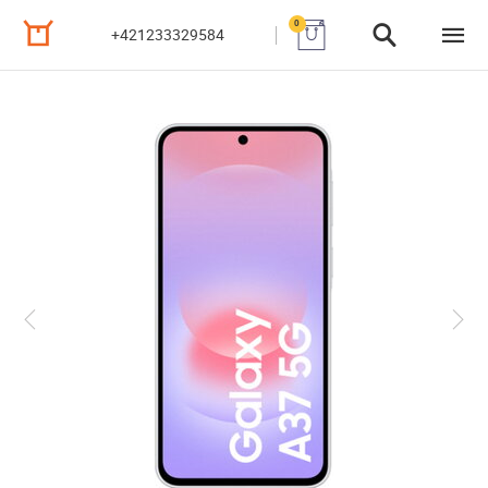
0
+421233329584