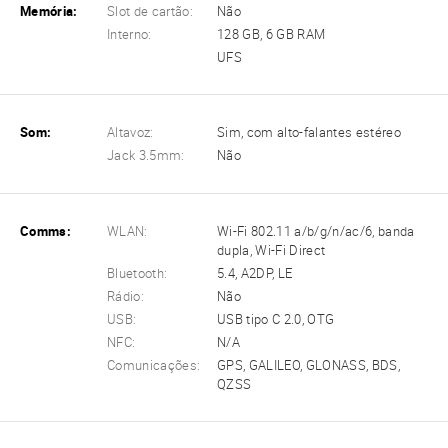
Memória:
Slot de cartão:
Não
Interno:
128 GB, 6 GB RAM
UFS
Som:
Altavoz:
Sim, com alto-falantes estéreo
Jack 3.5mm:
Não
Comms:
WLAN:
Wi-Fi 802.11 a/b/g/n/ac/6, banda
dupla, Wi-Fi Direct
Bluetooth:
5.4, A2DP, LE
Rádio:
Não
USB:
USB tipo C 2.0, OTG
NFC:
N/A
Comunicações:
GPS, GALILEO, GLONASS, BDS,
QZSS