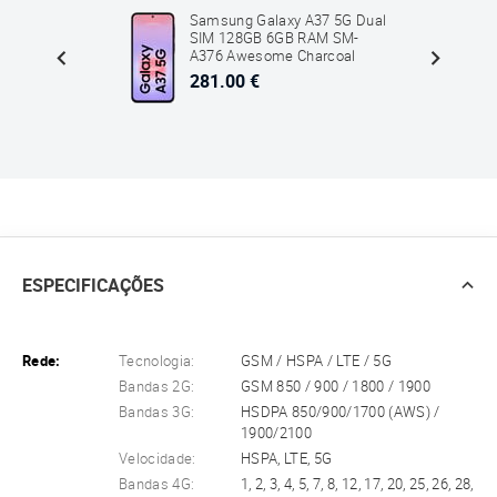
5G Dual
Samsung Galaxy A37 5G Dual
SM-
SIM 128GB 6GB RAM SM-
A376 Awesome Charcoal
Preto
281.00 €
ESPECIFICAÇÕES
Rede:
Tecnologia:
GSM / HSPA / LTE / 5G
Bandas 2G:
GSM 850 / 900 / 1800 / 1900
Bandas 3G:
HSDPA 850/900/1700 (AWS) /
1900/2100
Velocidade:
HSPA, LTE, 5G
Bandas 4G:
1, 2, 3, 4, 5, 7, 8, 12, 17, 20, 25, 26, 28,