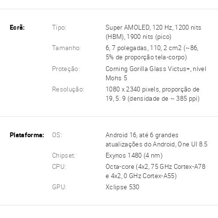
Ecrã:
Tipo:
Super AMOLED, 120 Hz, 1200 nits
(HBM), 1900 nits (pico)
Tamanho:
6, 7 polegadas, 110, 2 cm2 (~86,
5% de proporção tela-corpo)
Proteção:
Corning Gorilla Glass Victus+, nível
Mohs 5
Resolução:
1080 x 2340 pixels, proporção de
19, 5: 9 (densidade de ~ 385 ppi)
Plataforma:
OS:
Android 16, até 6 grandes
atualizações do Android, One UI 8.5
Chipset:
Exynos 1480 (4 nm)
CPU:
Octa-core (4x2, 75 GHz Cortex-A78
e 4x2, 0 GHz Cortex-A55)
GPU:
Xclipse 530