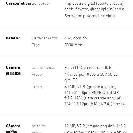
Caraterísticas:
Sensores:
Impressão digital (sob tela, ótica),
acelerômetro, giroscópio, bússola
Sensor de proximidade virtual
Bateria:
Carregamento:
45W com fio
Tipo:
5000 mAh
Câmera
Caraterísticas:
Flash LED, panorama, HDR
principal:
Vídeo:
4K a 30fps, 1080p a 30 / 60fps;
giro-EIS
Triplo:
50 MP, f/1.8, (grande angular),
1/1.56", 1.0µm, PDAF, OIS 8 MP,
f/2.2, 123˚, (ultra grande angular),
1/4.0", 1.12µm 5 MP, f/2.4, (macro)
Câmera
solteiro:
12 MP, f/2.2 (grande angular), 1/3.2
selfie:
Vídeo:
4K a 30 fps, 1080p a 30 fps, HDR de