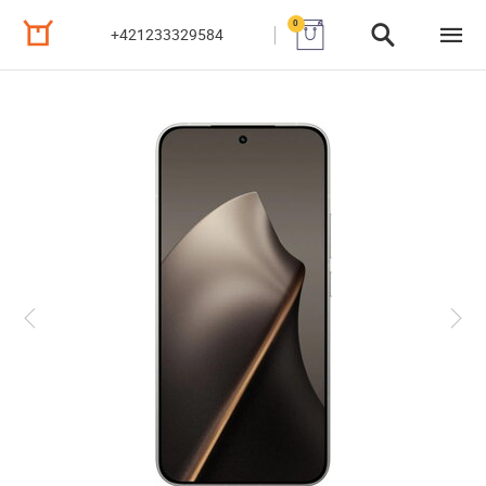
0
+421233329584