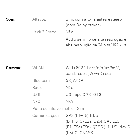
Som:
Altavoz:
Sim, com alto-falantes estéreo
(com Dolby Atmos)
Jack 3.5mm:
Não
Áudio sem fio de alta resolução e
alta resolução de 24 bits/192 kHz
Comms:
WLAN:
Wi-Fi 802.11 a/b/g/n/ac/6e/7,
banda dupla, Wi-Fi Direct
Bluetooth:
6.0, A2DP, LE
Rádio:
Não
USB:
USB tipo C 2.0, OTG
NFC:
N/A
Porta de infravermelho:
Sim
Comunicações:
GPS (L1+L5), BDS
(B1I+B1C+B2a+B2b), GALILEO
(E1+E5a+E5b), QZSS (L1+L5), NavIC
(L5), GLONASS