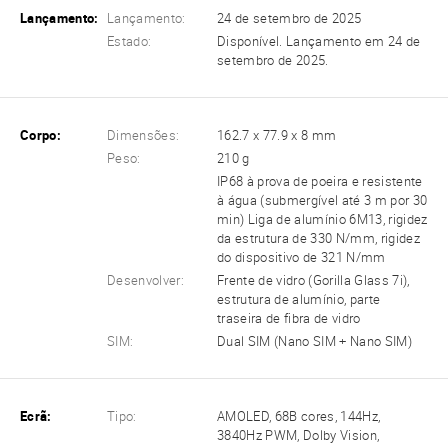
Lançamento:
Lançamento:
24 de setembro de 2025
Estado:
Disponível. Lançamento em 24 de
setembro de 2025.
Corpo:
Dimensões:
162.7 x 77.9 x 8 mm
Peso:
210 g
IP68 à prova de poeira e resistente
à água (submergível até 3 m por 30
min) Liga de alumínio 6M13, rigidez
da estrutura de 330 N/mm, rigidez
do dispositivo de 321 N/mm
Desenvolver:
Frente de vidro (Gorilla Glass 7i),
estrutura de alumínio, parte
traseira de fibra de vidro
SIM:
Dual SIM (Nano SIM + Nano SIM)
Ecrã:
Tipo:
AMOLED, 68B cores, 144Hz,
3840Hz PWM, Dolby Vision,