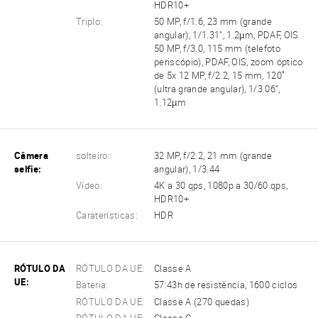
HDR10+
Triplo:
50 MP, f/1.6, 23 mm (grande
angular), 1/1.31", 1.2µm, PDAF, OIS
50 MP, f/3.0, 115 mm (telefoto
periscópio), PDAF, OIS, zoom óptico
de 5x 12 MP, f/2.2, 15 mm, 120˚
(ultra grande angular), 1/3.06",
1.12µm
Câmera
solteiro:
32 MP, f/2.2, 21 mm (grande
selfie:
angular), 1/3.44
Vídeo:
4K a 30 qps, 1080p a 30/60 qps,
HDR10+
Caraterísticas:
HDR
RÓTULO DA
RÓTULO DA UE:
Classe A
UE:
Bateria:
57:43h de resistência, 1600 ciclos
RÓTULO DA UE:
Classe A (270 quedas)