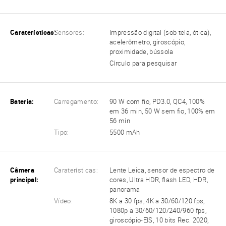
Caraterísticas:
Sensores:
Impressão digital (sob tela, ótica),
acelerômetro, giroscópio,
proximidade, bússola
Círculo para pesquisar
Bateria:
Carregamento:
90 W com fio, PD3.0, QC4, 100%
em 36 min, 50 W sem fio, 100% em
56 min
Tipo:
5500 mAh
Câmera
Caraterísticas:
Lente Leica, sensor de espectro de
principal:
cores, Ultra HDR, flash LED, HDR,
panorama
Vídeo:
8K a 30 fps, 4K a 30/60/120 fps,
1080p a 30/60/120/240/960 fps,
giroscópio-EIS, 10 bits Rec. 2020,