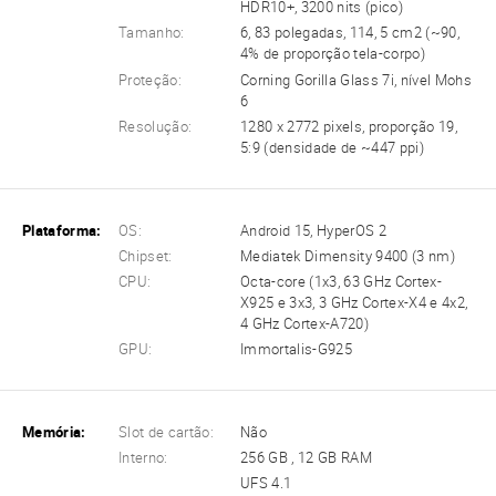
HDR10+, 3200 nits (pico)
Tamanho:
6, 83 polegadas, 114, 5 cm2 (~90,
4% de proporção tela-corpo)
Proteção:
Corning Gorilla Glass 7i, nível Mohs
6
Resolução:
1280 x 2772 pixels, proporção 19,
5:9 (densidade de ~447 ppi)
Plataforma:
OS:
Android 15, HyperOS 2
Chipset:
Mediatek Dimensity 9400 (3 nm)
CPU:
Octa-core (1x3, 63 GHz Cortex-
X925 e 3x3, 3 GHz Cortex-X4 e 4x2,
4 GHz Cortex-A720)
GPU:
Immortalis-G925
Memória:
Slot de cartão:
Não
Interno:
256 GB , 12 GB RAM
UFS 4.1