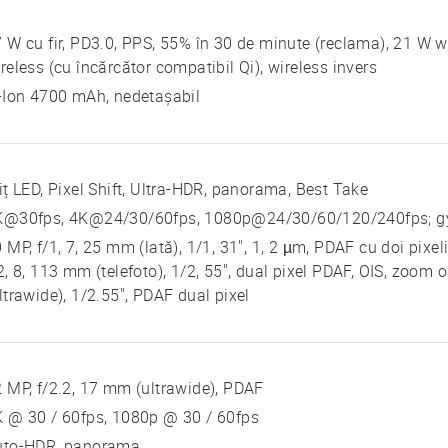
 W cu fir, PD3.0, PPS, 55% în 30 de minute (reclama), 21 W w
reless (cu încărcător compatibil Qi), wireless invers
-Ion 4700 mAh, nedetașabil
iț LED, Pixel Shift, Ultra-HDR, panorama, Best Take
K@30fps, 4K@24/30/60fps, 1080p@24/30/60/120/240fps; gyro
 MP, f/1, 7, 25 mm (lată), 1/1, 31", 1, 2 µm, PDAF cu doi pixel
2, 8, 113 mm (telefoto), 1/2, 55", dual pixel PDAF, OIS, zoom o
ltrawide), 1/2.55", PDAF dual pixel
 MP, f/2.2, 17 mm (ultrawide), PDAF
 @ 30 / 60fps, 1080p @ 30 / 60fps
uto-HDR, panorama