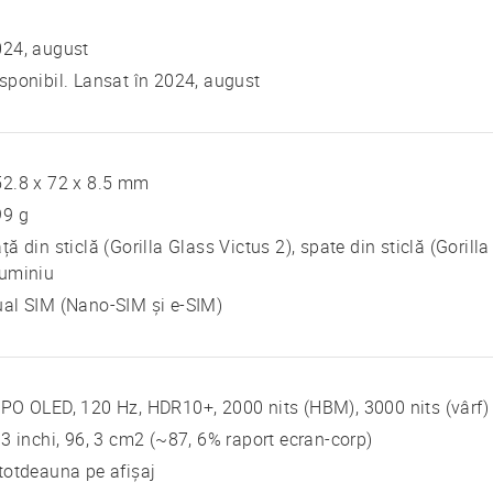
024, august
sponibil. Lansat în 2024, august
2.8 x 72 x 8.5 mm
99 g
ță din sticlă (Gorilla Glass Victus 2), spate din sticlă (Gorill
luminiu
al SIM (Nano-SIM și e-SIM)
PO OLED, 120 Hz, HDR10+, 2000 nits (HBM), 3000 nits (vârf)
 3 inchi, 96, 3 cm2 (~87, 6% raport ecran-corp)
totdeauna pe afișaj