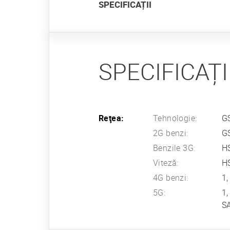
SPECIFICAȚII
SPECIFICAȚI
Reţea:
Tehnologie:
G
2G benzi:
G
Benzile 3G:
H
Viteză:
HS
4G benzi:
1,
5G:
1,
S