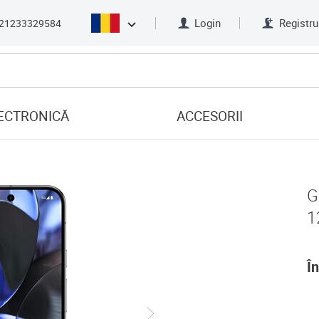
Login
Registru
21233329584
ECTRONICĂ
ACCESORII
G
1
În