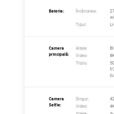
Bateria:
Încărcarea:
27
wi
Tipul:
Li
Camera
Altele:
Bl
principală:
Video:
8
Triplu:
50
f/
(u
Camera
Singur:
42
Selfie:
Video:
4K
Altele:
A