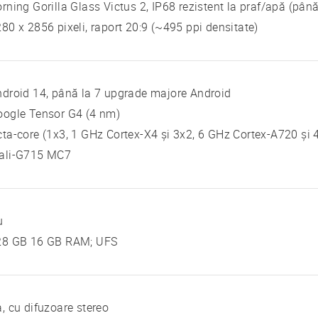
rning Gorilla Glass Victus 2, IP68 rezistent la praf/apă (pân
80 x 2856 pixeli, raport 20:9 (~495 ppi densitate)
droid 14, până la 7 upgrade majore Android
oogle Tensor G4 (4 nm)
ta-core (1x3, 1 GHz Cortex-X4 și 3x2, 6 GHz Cortex-A720 și
ali-G715 MC7
u
28 GB 16 GB RAM; UFS
, cu difuzoare stereo