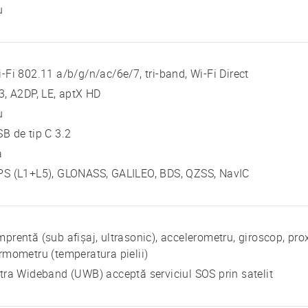
u
-Fi 802.11 a/b/g/n/ac/6e/7, tri-band, Wi-Fi Direct
3, A2DP, LE, aptX HD
u
B de tip C 3.2
a
PS (L1+L5), GLONASS, GALILEO, BDS, QZSS, NavIC
prentă (sub afișaj, ultrasonic), accelerometru, giroscop, pro
rmometru (temperatura pielii)
tra Wideband (UWB) acceptă serviciul SOS prin satelit