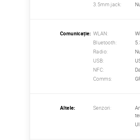
3.5mm jack:
N
Comunicație:
WLAN:
Wi
Bluetooth:
5.
Radio:
N
USB:
US
NFC:
D
Comms:
G
Altele:
Senzori:
Am
te
Ul