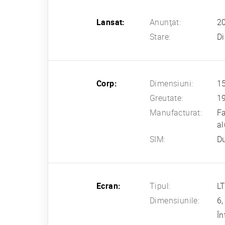
Lansat:
Anunţat:
2
Stare:
Di
Corp:
Dimensiuni:
15
Greutate:
1
Manufacturat:
Fa
a
SIM:
Du
Ecran:
Tipul:
LT
Dimensiunile:
6,
În