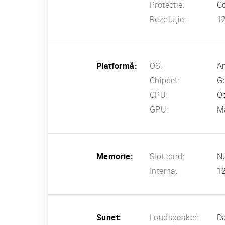
Protectie:
Co
Rezoluţie:
12
Platformă:
OS:
An
Chipset:
G
CPU:
Oc
GPU:
M
Memorie:
Slot card:
N
Interna:
1
Sunet:
Loudspeaker:
Da