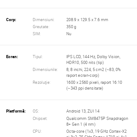
Corp:
Dimensiuni:
208.9 x 129.5 x 7.6 mm
Greutate:
350 g
SIM:
Nu
Ecran:
Tipul:
IPS LCD, 144 Hz, Dolby Vision,
HDR10, 500 nits (tip)
Dimensiunile:
8, 8 inchi, 224, 5 cm2 (~83, 0%
raport ecran-corp)
Rezoluţie:
1600 x 2560 pixeli, raport 16:10
(~343 ppi densitate)
Platformă:
OS:
Android 13, ZUI 14
Chipset:
Qualcomm SM8475P Snapdragon
8+ Gen 1 (4 nm)
CPU:
Octa-core (1x3, 19 GHz Cortex-X2