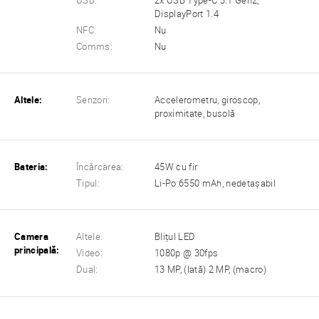
USB:
2x USB Type-C 3.1 Gen2,
DisplayPort 1.4
NFC:
Nu
Comms:
Nu
Altele:
Senzori:
Accelerometru, giroscop,
proximitate, busolă
Bateria:
Încărcarea:
45W cu fir
Tipul:
Li-Po 6550 mAh, nedetașabil
Camera
Altele:
Blițul LED
principală:
Video:
1080p @ 30fps
Dual:
13 MP, (lată) 2 MP, (macro)