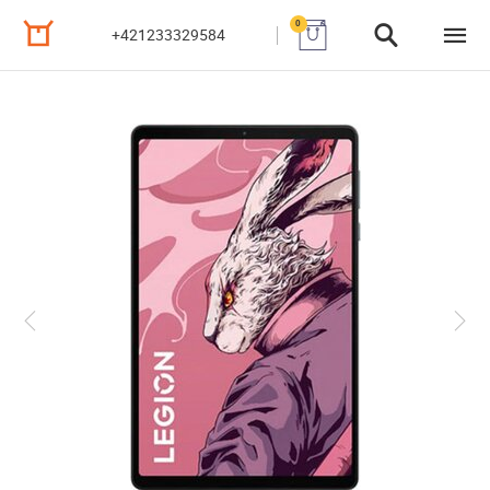
0
+421233329584