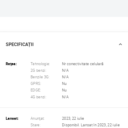
SPECIFICAȚII
Reţea:
Tehnologie:
Nr conectivitate celulară
2G benzi:
N/A
Benzile 3G:
N/A
GPRS:
Nu
EDGE:
Nu
4G benzi:
N/A
Lansat:
Anunţat:
2023, 22 iulie
Stare:
Disponibil. Lansat în 2023, 22 iulie