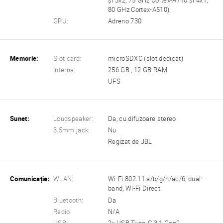
și 3x2, 75 GHz Cortex-A710 și 4x1,
80 GHz Cortex-A510)
GPU:
Adreno 730
Memorie:
Slot card:
microSDXC (slot dedicat)
Interna:
256 GB , 12 GB RAM
UFS
Sunet:
Loudspeaker:
Da, cu difuzoare stereo
3.5mm jack:
Nu
Regizat de JBL
Comunicație:
WLAN:
Wi-Fi 802.11 a/b/g/n/ac/6, dual-
band, Wi-Fi Direct
Bluetooth:
Da
Radio:
N/A