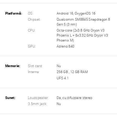
Platformă:
OS:
Android 16, OxygenOS 16
Chipset:
Qualcomm SM8845 Snapdragon 8
Gen 5 (3 nm)
CPU:
Octa-core (2x3.8 GHz Oryon V3
Phoenix L + 6x3.32 GHz Oryon V3
Phoenix M)
GPU:
Adreno 840
Memorie:
Slot card:
Nu
Interna:
256 GB , 12 GB RAM
UFS 4.1
Sunet:
Loudspeaker:
Da, cu difuzoare stereo
3.5mm jack:
Nu