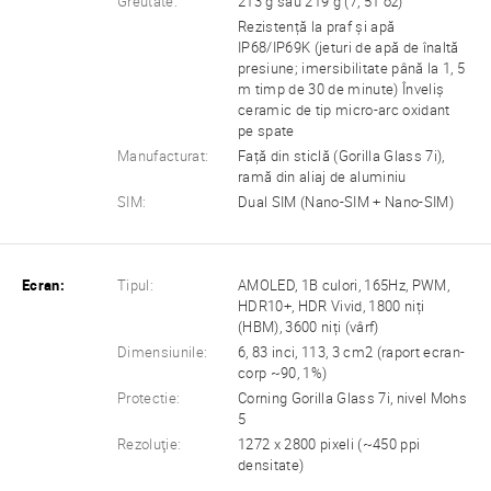
Greutate:
213 g sau 219 g (7, 51 oz)
Rezistență la praf și apă
IP68/IP69K (jeturi de apă de înaltă
presiune; imersibilitate până la 1, 5
m timp de 30 de minute) Înveliș
ceramic de tip micro-arc oxidant
pe spate
Manufacturat:
Față din sticlă (Gorilla Glass 7i),
ramă din aliaj de aluminiu
SIM:
Dual SIM (Nano-SIM + Nano-SIM)
Ecran:
Tipul:
AMOLED, 1B culori, 165Hz, PWM,
HDR10+, HDR Vivid, 1800 niți
(HBM), 3600 niți (vârf)
Dimensiunile:
6, 83 inci, 113, 3 cm2 (raport ecran-
corp ~90, 1%)
Protectie:
Corning Gorilla Glass 7i, nivel Mohs
5
Rezoluţie:
1272 x 2800 pixeli (~450 ppi
densitate)