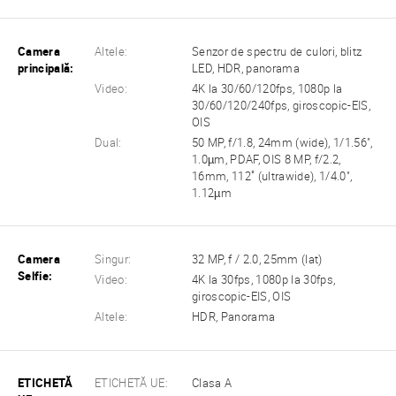
Camera
Altele:
Senzor de spectru de culori, blitz
principală:
LED, HDR, panorama
Video:
4K la 30/60/120fps, 1080p la
30/60/120/240fps, giroscopic-EIS,
OIS
Dual:
50 MP, f/1.8, 24mm (wide), 1/1.56",
1.0µm, PDAF, OIS 8 MP, f/2.2,
16mm, 112˚ (ultrawide), 1/4.0",
1.12µm
Camera
Singur:
32 MP, f / 2.0, 25mm (lat)
Selfie:
Video:
4K la 30fps, 1080p la 30fps,
giroscopic-EIS, OIS
Altele:
HDR, Panorama
ETICHETĂ
ETICHETĂ UE:
Clasa A