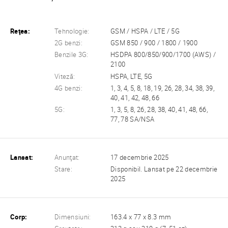
Reţea:
Tehnologie:
GSM / HSPA / LTE / 5G
2G benzi:
GSM 850 / 900 / 1800 / 1900
Benzile 3G:
HSDPA 800/850/900/1700 (AWS) /
2100
Viteză:
HSPA, LTE, 5G
4G benzi:
1, 3, 4, 5, 8, 18, 19, 26, 28, 34, 38, 39,
40, 41, 42, 48, 66
5G:
1, 3, 5, 8, 26, 28, 38, 40, 41, 48, 66,
77, 78 SA/NSA
Lansat:
Anunţat:
17 decembrie 2025
Stare:
Disponibil. Lansat pe 22 decembrie
2025
Corp:
Dimensiuni:
163.4 x 77 x 8.3 mm