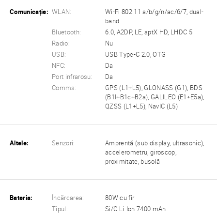
Comunicație:
WLAN:
Wi-Fi 802.11 a/b/g/n/ac/6/7, dual-
band
Bluetooth:
6.0, A2DP, LE, aptX HD, LHDC 5
Radio:
Nu
USB:
USB Type-C 2.0, OTG
NFC:
Da
Port infrarosu:
Da
Comms:
GPS (L1+L5), GLONASS (G1), BDS
(B1I+B1c+B2a), GALILEO (E1+E5a),
QZSS (L1+L5), NavIC (L5)
Altele:
Senzori:
Amprentă (sub display, ultrasonic),
accelerometru, giroscop,
proximitate, busolă
Bateria:
Încărcarea:
80W cu fir
Tipul:
Si/C Li-Ion 7400 mAh