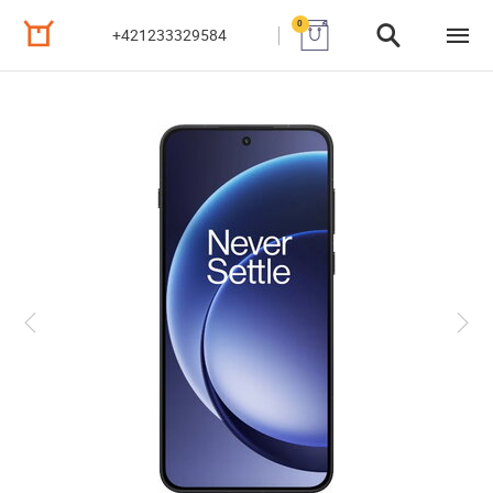
0
+421233329584