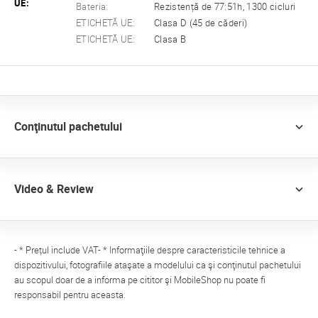
UE:
Bateria:
Rezistență de 77:51h, 1300 cicluri
ETICHETĂ UE:
Clasa D (45 de căderi)
ETICHETĂ UE:
Clasa B
Conţinutul pachetului
Video & Review
- * Prețul include VAT- * Informaţiile despre caracteristicile tehnice a
dispozitivului, fotografiile ataşate a modelului ca şi conţinutul pachetului
au scopul doar de a informa pe cititor şi MobileShop nu poate fi
responsabil pentru aceasta.