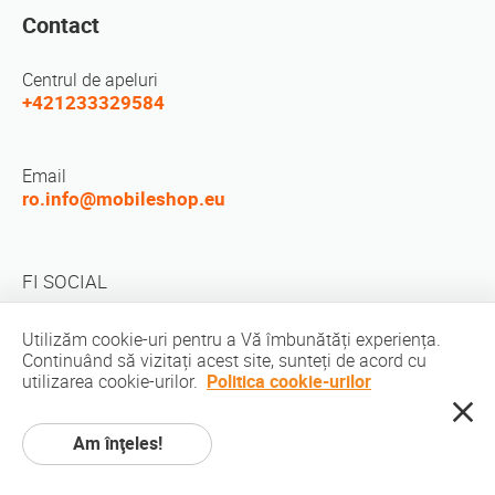
Contact
Centrul de apeluri
+421233329584
Email
ro.info@mobileshop.eu
FI SOCIAL
Utilizăm cookie-uri pentru a Vă îmbunătăți experiența.
Continuând să vizitați acest site, sunteți de acord cu
utilizarea cookie-urilor.
Politica cookie-urilor
Drepturi de autor © 2010-2026 MobileShop.eu. Toate drepturile rezervate.
Am înţeles!
Toate imaginile produselor de pe site sunt proprietatea Mobileshop.eu | Web
Design: Art & Code / Creative Studio. |
Politica de confidentialitate
|
Termenii
serviciului