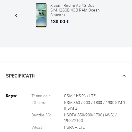
Dual
Xiaomi Redmi A5 4G Dual
lbastru
SIM 128GB 4GB RAM Ocean
Albastru
130.00 €
SPECIFICAȚII
Reţea:
Tehnologie:
GSM / HSPA / LTE
2G benzi:
GSM 850 / 900 / 1800 / 1900 SIM 1
& SIM 2
Benzile 3G:
HSDPA 850/900/1700 (AWS) /
1900/2100
Viteză:
HSPA +, LTE