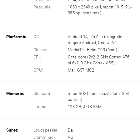
Rezoluţie:
1080 x 2340 pixeli, raport 19, 5: 9 (~
385 ppi densitate)
Platformă:
OS:
Android 14, până la 6 upgrade
majore Android, One UI 6.1
Chipset:
MediaTek Helio G99 (6nm)
CPU:
Octa-core (2x2, 2 GHz Cortex-A76
și 6x2, 0 GHz Cortex-A55)
GPU:
Mali-G57 MC2
Memorie:
Slot card:
microSDXC (utilizează slotul SIM
comun)
Interna:
128 GB, 4 GB RAM
Sunet:
Loudspeaker:
Da
3.5mm jack:
Nu