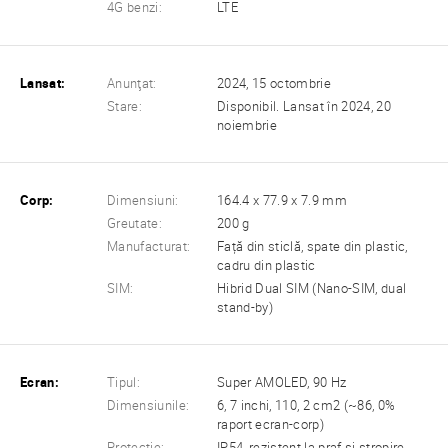
4G benzi:
LTE
Lansat:
Anunţat:
2024, 15 octombrie
Stare:
Disponibil. Lansat în 2024, 20
noiembrie
Corp:
Dimensiuni:
164.4 x 77.9 x 7.9 mm
Greutate:
200 g
Manufacturat:
Față din sticlă, spate din plastic,
cadru din plastic
SIM:
Hibrid Dual SIM (Nano-SIM, dual
stand-by)
Ecran:
Tipul:
Super AMOLED, 90 Hz
Dimensiunile:
6, 7 inchi, 110, 2 cm2 (~86, 0%
raport ecran-corp)
Protectie:
IP54, rezistent la praf și stropire