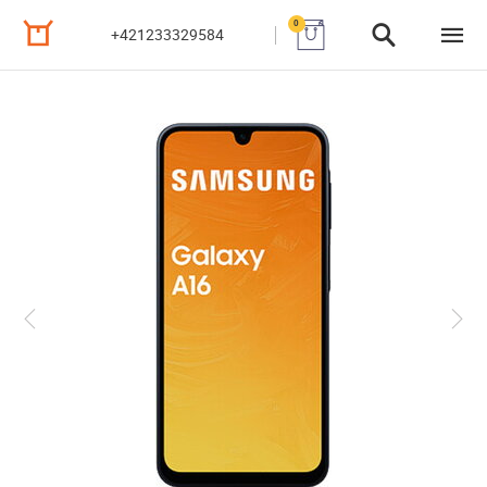
0
+421233329584