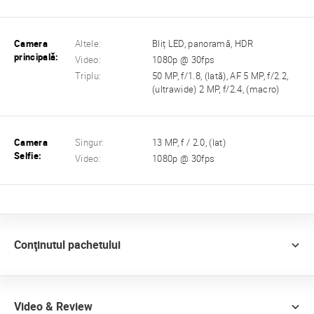
Camera
Altele:
Bliț LED, panoramă, HDR
principală:
Video:
1080p @ 30fps
Triplu:
50 MP, f/1.8, (lată), AF 5 MP, f/2.2,
(ultrawide) 2 MP, f/2.4, (macro)
Camera
Singur:
13 MP, f / 2.0, (lat)
Selfie:
Video:
1080p @ 30fps
Conţinutul pachetului
Video & Review