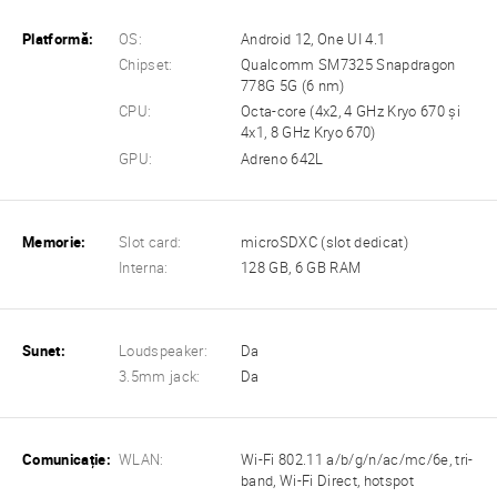
Platformă:
OS:
Android 12, One UI 4.1
Chipset:
Qualcomm SM7325 Snapdragon
778G 5G (6 nm)
CPU:
Octa-core (4x2, 4 GHz Kryo 670 și
4x1, 8 GHz Kryo 670)
GPU:
Adreno 642L
Memorie:
Slot card:
microSDXC (slot dedicat)
Interna:
128 GB, 6 GB RAM
Sunet:
Loudspeaker:
Da
3.5mm jack:
Da
Comunicație:
WLAN:
Wi-Fi 802.11 a/b/g/n/ac/mc/6e, tri-
band, Wi-Fi Direct, hotspot