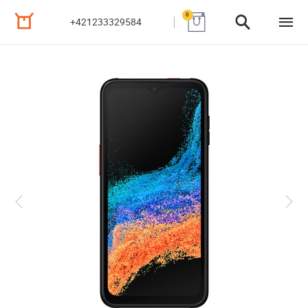
0
+421233329584