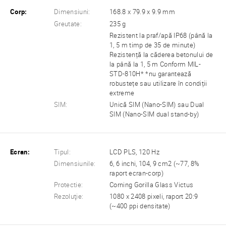
Corp:
Dimensiuni:
168.8 x 79.9 x 9.9 mm
Greutate:
235 g
Rezistent la praf/apă IP68 (până la
1, 5 m timp de 35 de minute)
Rezistență la căderea betonului de
la până la 1, 5 m Conform MIL-
STD-810H* *nu garantează
robustețe sau utilizare în condiții
extreme
SIM:
Unică SIM (Nano-SIM) sau Dual
SIM (Nano-SIM dual stand-by)
Ecran:
Tipul:
LCD PLS, 120 Hz
Dimensiunile:
6, 6 inchi, 104, 9 cm2 (~77, 8%
raport ecran-corp)
Protectie:
Corning Gorilla Glass Victus
Rezoluţie:
1080 x 2408 pixeli, raport 20:9
(~400 ppi densitate)