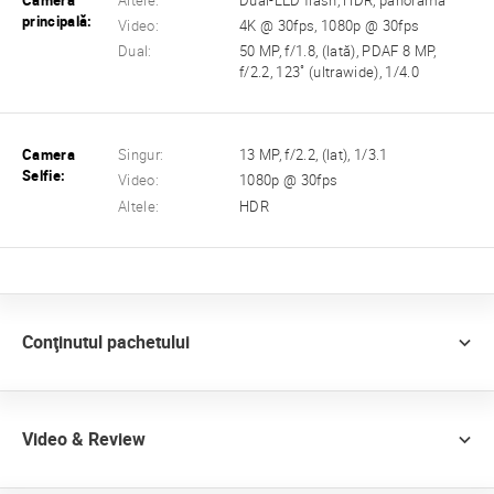
Camera
Altele:
Dual-LED flash, HDR, panorama
principală:
Video:
4K @ 30fps, 1080p @ 30fps
Dual:
50 MP, f/1.8, (lată), PDAF 8 MP,
f/2.2, 123˚ (ultrawide), 1/4.0
Camera
Singur:
13 MP, f/2.2, (lat), 1/3.1
Selfie:
Video:
1080p @ 30fps
Altele:
HDR
Conţinutul pachetului
Video & Review