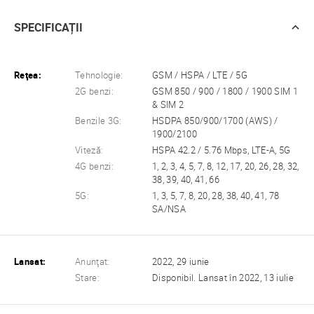
SPECIFICAȚII
Reţea:
Tehnologie:
GSM / HSPA / LTE / 5G
2G benzi:
GSM 850 / 900 / 1800 / 1900 SIM 1
& SIM 2
Benzile 3G:
HSDPA 850/900/1700 (AWS) /
1900/2100
Viteză:
HSPA 42.2 / 5.76 Mbps, LTE-A, 5G
4G benzi:
1, 2, 3, 4, 5, 7, 8, 12, 17, 20, 26, 28, 32,
38, 39, 40, 41, 66
5G:
1, 3, 5, 7, 8, 20, 28, 38, 40, 41, 78
SA/NSA
Lansat:
Anunţat:
2022, 29 iunie
Stare:
Disponibil. Lansat în 2022, 13 iulie