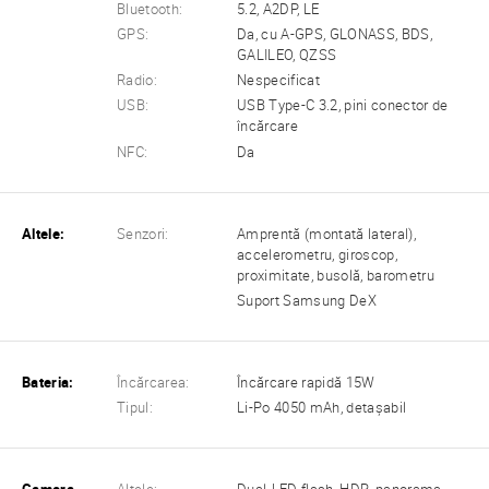
Bluetooth:
5.2, A2DP, LE
GPS:
Da, cu A-GPS, GLONASS, BDS,
GALILEO, QZSS
Radio:
Nespecificat
USB:
USB Type-C 3.2, pini conector de
încărcare
NFC:
Da
Altele:
Senzori:
Amprentă (montată lateral),
accelerometru, giroscop,
proximitate, busolă, barometru
Suport Samsung DeX
Bateria:
Încărcarea:
Încărcare rapidă 15W
Tipul:
Li-Po 4050 mAh, detașabil