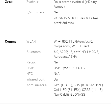
Zvok:
Zvočnik:
Da, s stereo zvočniki (z Dolby
Atmos)
3,5 mm jack:
Ne
24-bit/192kHz Hi-Res & Hi-Res
brezžični zvok
Comms:
WLAN:
Wi-Fi 802.11 a/b/g/n/ac/6,
dvopasovni, Wi-Fi Direct
Bluetooth:
6.0, A2DP, LE, aptX HD, LHDC 5,
Auracast, ASHA
Radio:
Ne
USB:
USB Type-C 2.0, OTG
NFC:
N/A
Infrared port:
Da
Komunikacije:
GPS (L1+L5), BDS (B1I+B1c+B2a),
GALILEO (E1+E5a), QZSS (L1+L5),
NavIC (L5), GLONASS