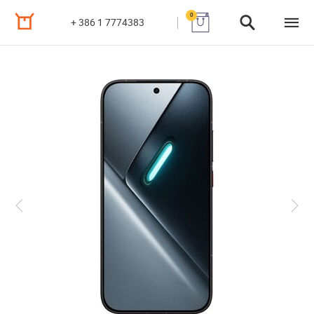
0
+ 386 1 7774383