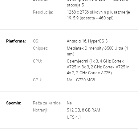
stopnja 5
Resolucija:
1268 x 2756 slikovnih pik, razmerje
19, 5:9 (gostota ~460 ppi)
Platforma:
OS:
Android 16, HyperOS 3
Chipset:
Mediatek Dimensity 8500 Ultra (4
nm)
CPU:
Osemjedrni (1x 3, 4 GHz Cortex-
A725 in 3x 3, 2 GHz Cortex-A725 in
4x 2, 2 GHz Cortex-A725)
GPU:
Mali-G720 MC8
Spomin:
Reža za kartice:
Ne
Notranji:
512 GB, 8 GB RAM
UFS 4.1