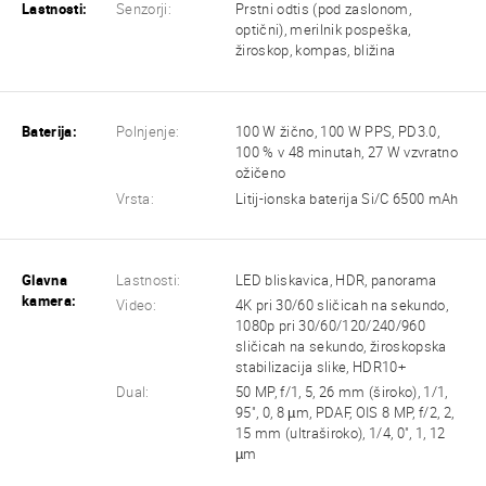
Lastnosti:
Senzorji:
Prstni odtis (pod zaslonom,
optični), merilnik pospeška,
žiroskop, kompas, bližina
Baterija:
Polnjenje:
100 W žično, 100 W PPS, PD3.0,
100 % v 48 minutah, 27 W vzvratno
ožičeno
Vrsta:
Litij-ionska baterija Si/C 6500 mAh
Glavna
Lastnosti:
LED bliskavica, HDR, panorama
kamera:
Video:
4K pri 30/60 sličicah na sekundo,
1080p pri 30/60/120/240/960
sličicah na sekundo, žiroskopska
stabilizacija slike, HDR10+
Dual:
50 MP, f/1, 5, 26 mm (široko), 1/1,
95", 0, 8 µm, PDAF, OIS 8 MP, f/2, 2,
15 mm (ultraširoko), 1/4, 0", 1, 12
µm