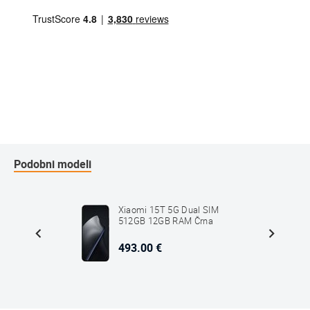
Podobni modeli
al SIM
Xiaomi 15T 5G Dual SIM
dian
512GB 12GB RAM Črna
493.00 €