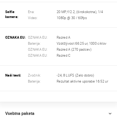
Selfie
Ena:
20 MP, f/2.2, (širokokotna), 1/4
kamera:
Video:
1080p @ 30 / 60fps
OZNAKA EU:
OZNAKA EU:
Razred A
Baterija:
Vzdržljivost 66:25 ur, 1000 ciklov
OZNAKA EU:
Razred A (270 padcev)
OZNAKA EU:
Razred C
Naši testi:
Zvočnik:
-24, 8 LUFS (Zelo dobro)
Baterija:
Rezultat aktivne uporabe 16:52 ur
Vsebina paketa