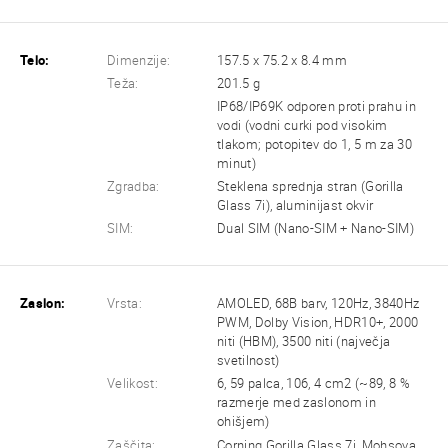
Telo:
Dimenzije:
157.5 x 75.2 x 8.4 mm
Teža:
201.5 g
IP68/IP69K odporen proti prahu in
vodi (vodni curki pod visokim
tlakom; potopitev do 1, 5 m za 30
minut)
Zgradba:
Steklena sprednja stran (Gorilla
Glass 7i), aluminijast okvir
SIM:
Dual SIM (Nano-SIM + Nano-SIM)
Zaslon:
Vrsta:
AMOLED, 68B barv, 120Hz, 3840Hz
PWM, Dolby Vision, HDR10+, 2000
niti (HBM), 3500 niti (največja
svetilnost)
Velikost:
6, 59 palca, 106, 4 cm2 (~89, 8 %
razmerje med zaslonom in
ohišjem)
Zaščita:
Corning Gorilla Glass 7i, Mohsova