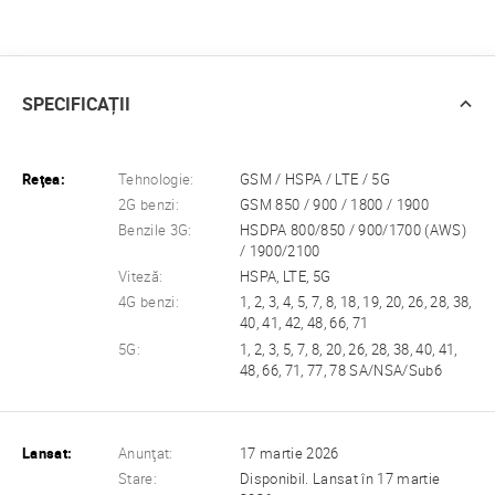
SPECIFICAȚII
Reţea:
Tehnologie:
GSM / HSPA / LTE / 5G
2G benzi:
GSM 850 / 900 / 1800 / 1900
Benzile 3G:
HSDPA 800/850 / 900/1700 (AWS)
/ 1900/2100
Viteză:
HSPA, LTE, 5G
4G benzi:
1, 2, 3, 4, 5, 7, 8, 18, 19, 20, 26, 28, 38,
40, 41, 42, 48, 66, 71
5G:
1, 2, 3, 5, 7, 8, 20, 26, 28, 38, 40, 41,
48, 66, 71, 77, 78 SA/NSA/Sub6
Lansat:
Anunţat:
17 martie 2026
Stare:
Disponibil. Lansat în 17 martie