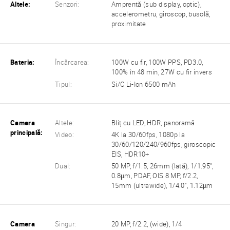
Altele:
Senzori:
Amprentă (sub display, optic),
accelerometru, giroscop, busolă,
proximitate
Bateria:
Încărcarea:
100W cu fir, 100W PPS, PD3.0,
100% în 48 min, 27W cu fir invers
Tipul:
Si/C Li-Ion 6500 mAh
Camera
Altele:
Bliț cu LED, HDR, panoramă
principală:
Video:
4K la 30/60fps, 1080p la
30/60/120/240/960fps, giroscopic
EIS, HDR10+
Dual:
50 MP, f/1.5, 26mm (lată), 1/1.95",
0.8µm, PDAF, OIS 8 MP, f/2.2,
15mm (ultrawide), 1/4.0", 1.12µm
Camera
Singur:
20 MP, f/2.2, (wide), 1/4