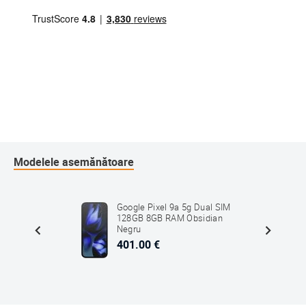
Modelele asemănătoare
5G Dual
Google Pixel 9a 5g Dual SIM
SM-
128GB 8GB RAM Obsidian
Negru
401.00 €