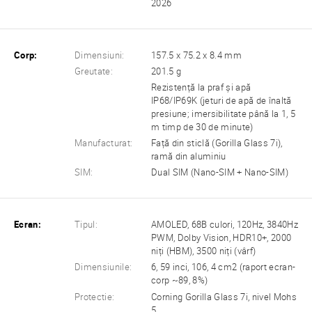
2026
Corp:
Dimensiuni:
157.5 x 75.2 x 8.4 mm
Greutate:
201.5 g
Rezistență la praf și apă
IP68/IP69K (jeturi de apă de înaltă
presiune; imersibilitate până la 1, 5
m timp de 30 de minute)
Manufacturat:
Față din sticlă (Gorilla Glass 7i),
ramă din aluminiu
SIM:
Dual SIM (Nano-SIM + Nano-SIM)
Ecran:
Tipul:
AMOLED, 68B culori, 120Hz, 3840Hz
PWM, Dolby Vision, HDR10+, 2000
niți (HBM), 3500 niți (vârf)
Dimensiunile:
6, 59 inci, 106, 4 cm2 (raport ecran-
corp ~89, 8%)
Protectie:
Corning Gorilla Glass 7i, nivel Mohs
5