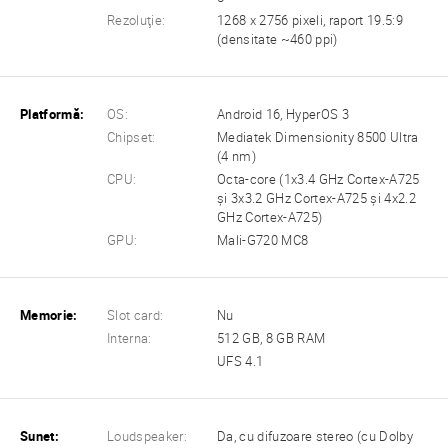
Rezoluţie:
1268 x 2756 pixeli, raport 19.5:9
(densitate ~460 ppi)
Platformă:
OS:
Android 16, HyperOS 3
Chipset:
Mediatek Dimensionity 8500 Ultra
(4 nm)
CPU:
Octa-core (1x3.4 GHz Cortex-A725
și 3x3.2 GHz Cortex-A725 și 4x2.2
GHz Cortex-A725)
GPU:
Mali-G720 MC8
Memorie:
Slot card:
Nu
Interna:
512 GB, 8 GB RAM
UFS 4.1
Sunet:
Loudspeaker:
Da, cu difuzoare stereo (cu Dolby