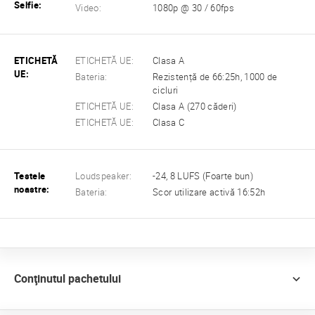
Selfie:
Video:
1080p @ 30 / 60fps
ETICHETĂ
ETICHETĂ UE:
Clasa A
UE:
Bateria:
Rezistență de 66:25h, 1000 de
cicluri
ETICHETĂ UE:
Clasa A (270 căderi)
ETICHETĂ UE:
Clasa C
Testele
Loudspeaker:
-24, 8 LUFS (Foarte bun)
noastre:
Bateria:
Scor utilizare activă 16:52h
Conţinutul pachetului