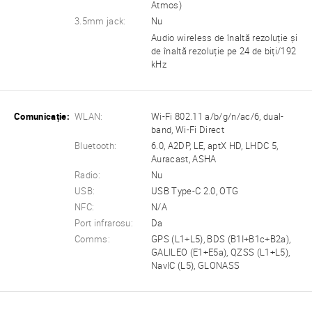
Atmos)
3.5mm jack:
Nu
Audio wireless de înaltă rezoluție și
de înaltă rezoluție pe 24 de biți/192
kHz
Comunicație:
WLAN:
Wi-Fi 802.11 a/b/g/n/ac/6, dual-
band, Wi-Fi Direct
Bluetooth:
6.0, A2DP, LE, aptX HD, LHDC 5,
Auracast, ASHA
Radio:
Nu
USB:
USB Type-C 2.0, OTG
NFC:
N/A
Port infrarosu:
Da
Comms:
GPS (L1+L5), BDS (B1I+B1c+B2a),
GALILEO (E1+E5a), QZSS (L1+L5),
NavIC (L5), GLONASS