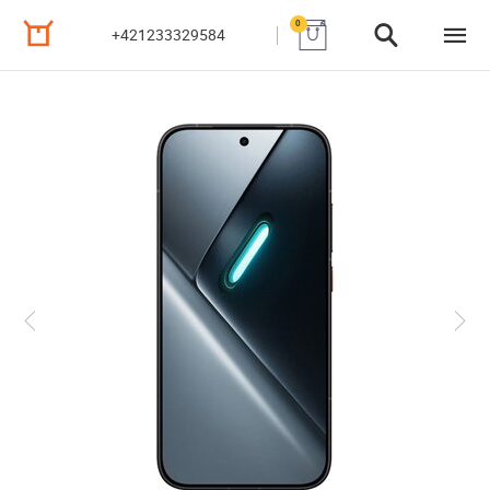
0
+421233329584