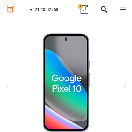
0
+421233329584