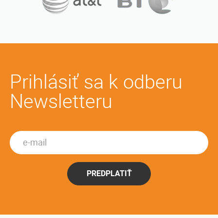
Prihlásiť sa k odberu
Newsletteru
PREDPLATIŤ