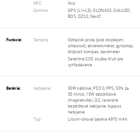
NFC:
Áno
Comms:
GPS (L1+L5), GLONASS, GALILEO,
BDS, QZSS, NavIC
Funkcie:
Senzory:
Odtlačok prsta (pod displejom,
ultrazvuk), akcelerometer, gyroskop,
blízkosť, kompas, barometer
Satelitná SOS služba Kruh pre
vyhľadávanie
Batéria:
nabíjanie:
30W káblové, PD3.0, PPS, 55% za
30 minút, 15W bezdrôtové
(magnetické), Qi2, reverzné
bezdrôtové nabíjanie, bypass
nabíjanie
Typ:
Lítium-iónová batéria 4970 mAh