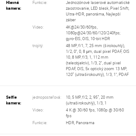
Hlavná
Funkcie:
Jednozónové laserové automatické
kamera:
zaostrovanie, LED blesk, Pixel Shift,
Ultra-HDR, panoráma, Najlepší
záber
Video:
4K@24/30/60fps,
1080p@24/30/60/120/240fps;
gyro-EIS, OIS, 10-bit HDR
trojitý:
48 MP, f/1, 7, 25 mm (širokouhlý),
1/2, 0", 0, 8 µm, dual pixel PDAF, OIS
10, 8 MP, f/3, 1, 112 mm
(teleobjektív), 1/3, 2", dual pixel
PDAF, OIS, 5x optický zoom 13 MP,
120˚ (ultraširokouhlý), 1/3, 1", PDAF
Selfie
jednoposteľová:
10, 5 MP, f/2, 2, 95˚, 20 mm
kamera:
(ultraširokouhlý), 1/3, 1
Video:
4 K @ 30/60 fps, 1080p @ 30/60
fps
Funkcie:
HDR, Panorama