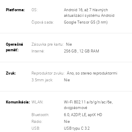
Platforma:
OS:
Android 16, až 7 hlavných
aktualizácií systému Android
Čipová sada:
Google Tensor G5 (3 nm)
Operačná
Zásuvka pre kartu:
Nie
pamäť:
Interné:
256 GB , 12 GB RAM
Zvuk:
Reproduktor zvuku:
Áno, so stereo reproduktormi
3.5mm jack:
Nie
Komunikácia:
WLAN:
Wi-Fi 802.11 a/b/g/n/ac/6e,
dvojpásmové
Bluetooth:
6.0, A2DP, LE, aptX HD
Rádio:
Nie
USB:
USB typu C 3.2