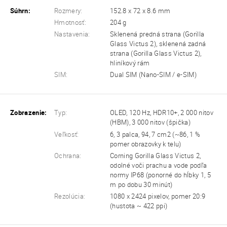
Súhrn:
Rozmery:
152.8 x 72 x 8.6 mm
Hmotnosť:
204 g
Nastavenia:
Sklenená predná strana (Gorilla
Glass Victus 2), sklenená zadná
strana (Gorilla Glass Victus 2),
hliníkový rám
SIM:
Dual SIM (Nano-SIM / e-SIM)
Zobrazenie:
Typ:
OLED, 120 Hz, HDR10+, 2 000 nitov
(HBM), 3 000 nitov (špička)
Veľkosť:
6, 3 palca, 94, 7 cm2 (~86, 1 %
pomer obrazovky k telu)
Ochrana:
Corning Gorilla Glass Victus 2,
odolné voči prachu a vode podľa
normy IP68 (ponorné do hĺbky 1, 5
m po dobu 30 minút)
Rezolúcia:
1080 x 2424 pixelov, pomer 20:9
(hustota ~ 422 ppi)