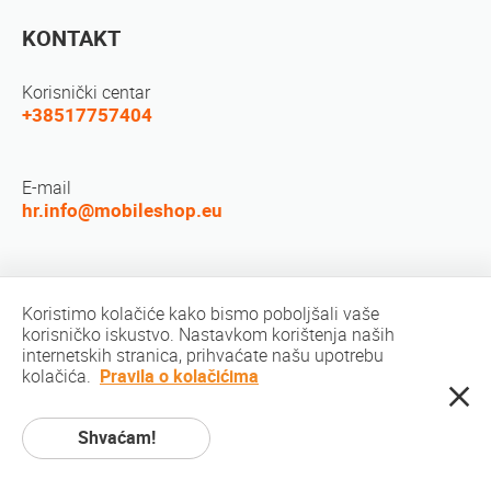
KONTAKT
Korisnički centar
+38517757404
E-mail
hr.info@mobileshop.eu
Društvene mreže
Koristimo kolačiće kako bismo poboljšali vaše
korisničko iskustvo. Nastavkom korištenja naših
internetskih stranica, prihvaćate našu upotrebu
kolačića.
Pravila o kolačićima
Shvaćam!
Autorsko pravo © 2010-2026 MobileShop.eu. Sva prava pridržana. Sve slike
proizvoda na stranicama vlasništvo su Mobileshop.eu | Web Design: Art &
Code / Creative Studio. |
Politika privatnosti
|
Uvjeti