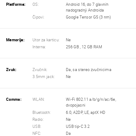
Platforma:
OS:
Android 16, do 7 glavnih
nadogradnji Androida
Čipovi:
Google Tensor G5 (3 nm)
Memorija:
Utor za karticu:
Ne
Interna:
256 GB , 12 GB RAM
Zvuk:
Zvučnik:
Da, sa stereo zvučnicima
3.5mm jack:
Ne
Comms:
WLAN:
Wi-Fi 802.11 a/b/g/n/ac/6e,
dvopojasni
Bluetooth:
6.0, A2DP, LE, aptX HD
Radio:
Ne
USB:
USB tip-C 3.2
NFC:
Da