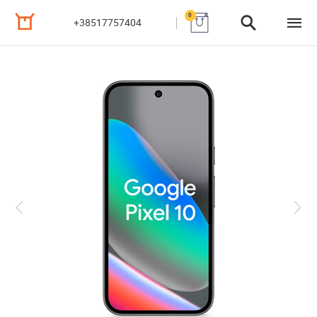
0
+38517757404