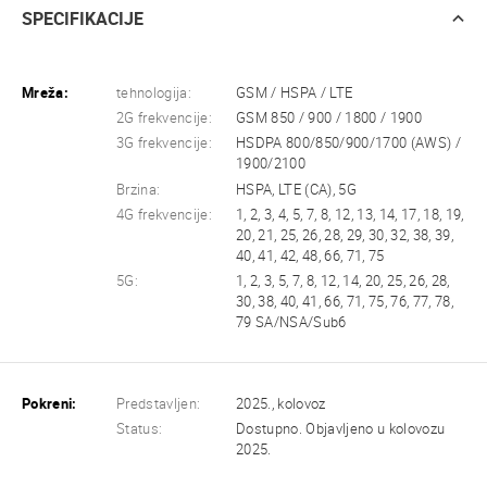
SPECIFIKACIJE
Mreža:
tehnologija:
GSM / HSPA / LTE
2G frekvencije:
GSM 850 / 900 / 1800 / 1900
3G frekvencije:
HSDPA 800/850/900/1700 (AWS) /
1900/2100
Brzina:
HSPA, LTE (CA), 5G
4G frekvencije:
1, 2, 3, 4, 5, 7, 8, 12, 13, 14, 17, 18, 19,
20, 21, 25, 26, 28, 29, 30, 32, 38, 39,
40, 41, 42, 48, 66, 71, 75
5G:
1, 2, 3, 5, 7, 8, 12, 14, 20, 25, 26, 28,
30, 38, 40, 41, 66, 71, 75, 76, 77, 78,
79 SA/NSA/Sub6
Pokreni:
Predstavljen:
2025., kolovoz
Status:
Dostupno. Objavljeno u kolovozu
2025.