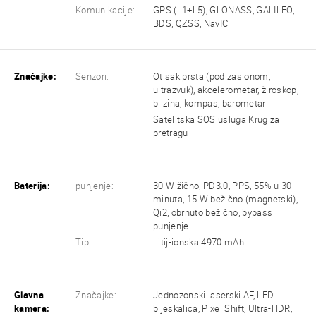
Komunikacije:
GPS (L1+L5), GLONASS, GALILEO,
BDS, QZSS, NavIC
Značajke:
Senzori:
Otisak prsta (pod zaslonom,
ultrazvuk), akcelerometar, žiroskop,
blizina, kompas, barometar
Satelitska SOS usluga Krug za
pretragu
Baterija:
punjenje:
30 W žično, PD3.0, PPS, 55% u 30
minuta, 15 W bežično (magnetski),
Qi2, obrnuto bežično, bypass
punjenje
Tip:
Litij-ionska 4970 mAh
Glavna
Značajke:
Jednozonski laserski AF, LED
kamera:
bljeskalica, Pixel Shift, Ultra-HDR,