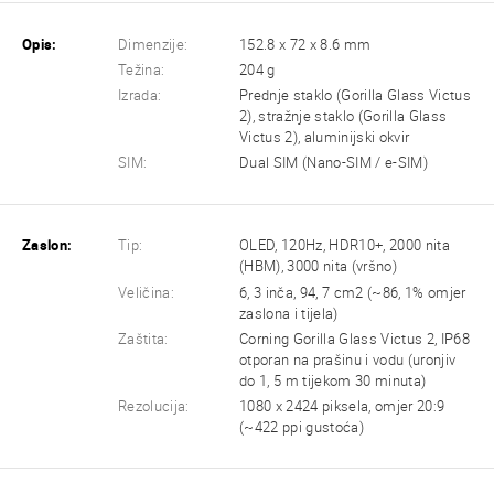
Opis:
Dimenzije:
152.8 x 72 x 8.6 mm
Težina:
204 g
Izrada:
Prednje staklo (Gorilla Glass Victus
2), stražnje staklo (Gorilla Glass
Victus 2), aluminijski okvir
SIM:
Dual SIM (Nano-SIM / e-SIM)
Zaslon:
Tip:
OLED, 120Hz, HDR10+, 2000 nita
(HBM), 3000 nita (vršno)
Veličina:
6, 3 inča, 94, 7 cm2 (~86, 1% omjer
zaslona i tijela)
Zaštita:
Corning Gorilla Glass Victus 2, IP68
otporan na prašinu i vodu (uronjiv
do 1, 5 m tijekom 30 minuta)
Rezolucija:
1080 x 2424 piksela, omjer 20:9
(~422 ppi gustoća)