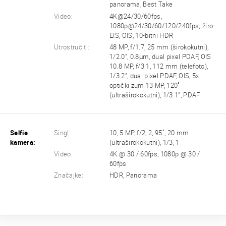
panorama, Best Take
Video:
4K@24/30/60fps,
1080p@24/30/60/120/240fps; žiro-
EIS, OIS, 10-bitni HDR
Utrostručiti:
48 MP, f/1.7, 25 mm (širokokutni),
1/2.0", 0.8µm, dual pixel PDAF, OIS
10.8 MP, f/3.1, 112 mm (telefoto),
1/3.2", dual pixel PDAF, OIS, 5x
optički zum 13 MP, 120˚
(ultraširokokutni), 1/3.1", PDAF
Selfie
Singl:
10, 5 MP, f/2, 2, 95˚, 20 mm
kamera:
(ultraširokokutni), 1/3, 1
Video:
4K @ 30 / 60fps, 1080p @ 30 /
60fps
Značajke:
HDR, Panorama