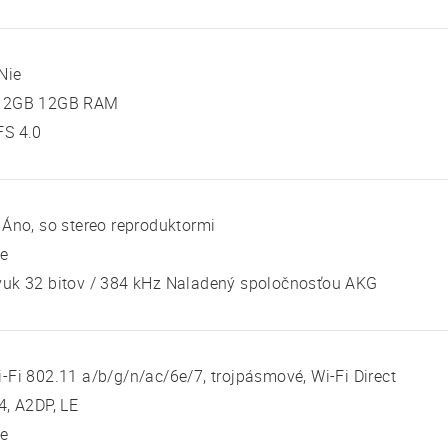
Nie
12GB 12GB RAM
FS 4.0
Áno, so stereo reproduktormi
ie
vuk 32 bitov / 384 kHz Naladený spoločnosťou AKG
-Fi 802.11 a/b/g/n/ac/6e/7, trojpásmové, Wi-Fi Direct
4, A2DP, LE
ie