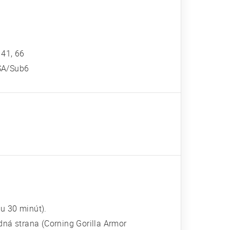
, 41, 66
/NSA/Sub6
u 30 minút).
dná strana (Corning Gorilla Armor