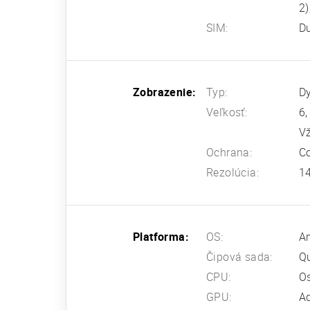
2)
SIM:
Du
Zobrazenie:
Typ:
D
Veľkosť:
6,
Vž
Ochrana:
Co
Rezolúcia:
14
Platforma:
OS:
An
Čipová sada:
Q
CPU:
Os
GPU:
A