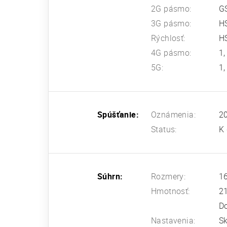
2G pásmo:
G
3G pásmo:
H
Rýchlosť:
HS
4G pásmo:
1,
5G:
1,
Spúšťanie:
Oznámenia:
20
Status:
K 
Súhrn:
Rozmery:
16
Hmotnosť:
2
Do
Nastavenia:
Sk