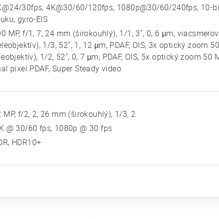
K@24/30fps, 4K@30/60/120fps, 1080p@30/60/240fps, 10-bi
uku, gyro-EIS
0 MP, f/1, 7, 24 mm (širokouhlý), 1/1, 3", 0, 6 µm, viacsmero
eleobjektív), 1/3, 52", 1, 12 µm, PDAF, OIS, 3x optický zoom 
leobjektív), 1/2, 52", 0, 7 µm, PDAF, OIS, 5x optický zoom 50 MP
al pixel PDAF, Super Steady video
 MP, f/2, 2, 26 mm (širokouhlý), 1/3, 2
K @ 30/60 fps, 1080p @ 30 fps
DR, HDR10+