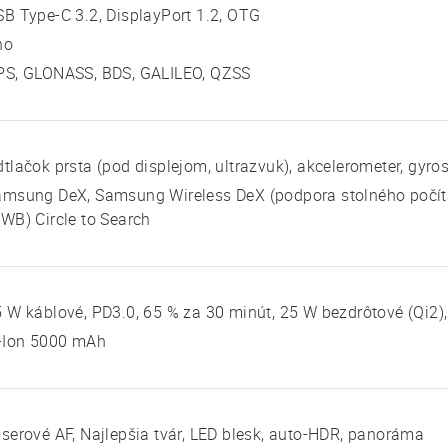
B Type-C 3.2, DisplayPort 1.2, OTG
no
PS, GLONASS, BDS, GALILEO, QZSS
tlačok prsta (pod displejom, ultrazvuk), akcelerometer, gyro
amsung DeX, Samsung Wireless DeX (podpora stolného počít
WB) Circle to Search
 W káblové, PD3.0, 65 % za 30 minút, 25 W bezdrôtové (Qi2),
i-Ion 5000 mAh
serové AF, Najlepšia tvár, LED blesk, auto-HDR, panoráma