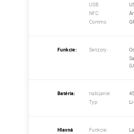
USB:
US
NFC:
Á
Comms:
G
Funkcie:
Senzory:
Od
S
(U
Batéria:
nabíjanie:
45
Typ:
L
Hlavná
Funkcie:
La