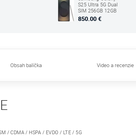
S25 Ultra 5G Dual
SIM 256GB 12GB
RAM Titanium
850.00 €
Čierna
Obsah balíčka
Video a recenzie
IE
SM / CDMA / HSPA / EVDO / LTE / 5G