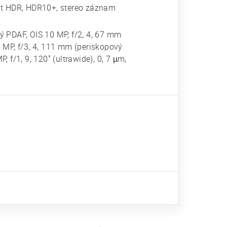
t HDR, HDR10+, stereo záznam
vý PDAF, OIS 10 MP, f/2, 4, 67 mm
50 MP, f/3, 4, 111 mm (periskopový
, f/1, 9, 120˚ (ultrawide), 0, 7 µm,