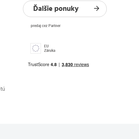
Ďalšie ponuky
predaj cez Partner
EU
Záruka
itú