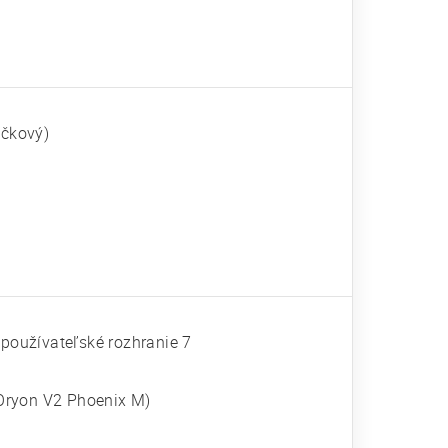
ičkový)
 používateľské rozhranie 7
Oryon V2 Phoenix M)