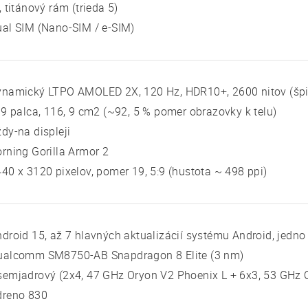
, titánový rám (trieda 5)
al SIM (Nano-SIM / e-SIM)
ynamický LTPO AMOLED 2X, 120 Hz, HDR10+, 2600 nitov (šp
 9 palca, 116, 9 cm2 (~92, 5 % pomer obrazovky k telu)
dy-na displeji
rning Gorilla Armor 2
40 x 3120 pixelov, pomer 19, 5:9 (hustota ~ 498 ppi)
droid 15, až 7 hlavných aktualizácií systému Android, jedno
ualcomm SM8750-AB Snapdragon 8 Elite (3 nm)
emjadrový (2x4, 47 GHz Oryon V2 Phoenix L + 6x3, 53 GHz 
dreno 830