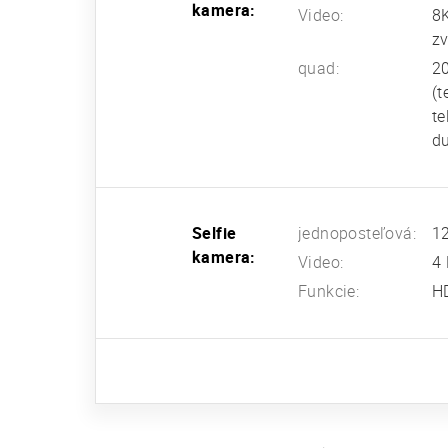
kamera:
Video:
8
zv
quad:
20
(t
te
du
Selfie
jednoposteľová:
12
kamera:
Video:
4 
Funkcie:
H