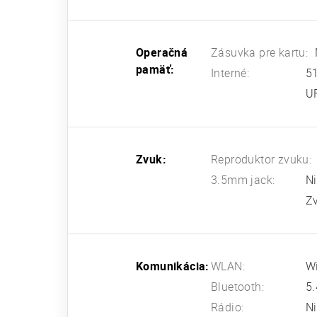
Operačná
Zásuvka pre kartu:
pamäť:
Interné:
5
U
Zvuk:
Reproduktor zvuku:
3.5mm jack:
N
Z
Komunikácia:
WLAN:
Wi
Bluetooth:
5.
Rádio:
N