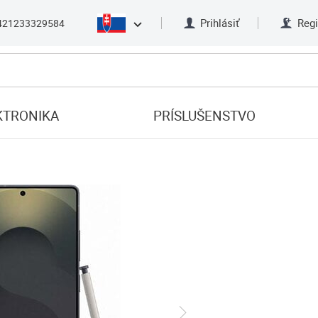
Prihlásiť
Regi
421233329584
KTRONIKA
PRÍSLUŠENSTVO