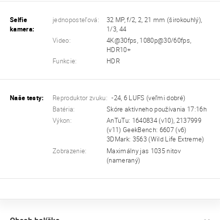
Selfie
jednoposteľová:
32 MP, f/2, 2, 21 mm (širokouhlý),
kamera:
1/3, 44
Video:
4K@30fps, 1080p@30/60fps,
HDR10+
Funkcie:
HDR
Naše testy:
Reproduktor zvuku:
-24, 6 LUFS (veľmi dobré)
Batéria:
Skóre aktívneho používania 17:16h
Výkon:
AnTuTu: 1640834 (v10), 2137999
(v11) GeekBench: 6607 (v6)
3DMark: 3563 (Wild Life Extreme)
Zobrazenie:
Maximálny jas 1035 nitov
(nameraný)