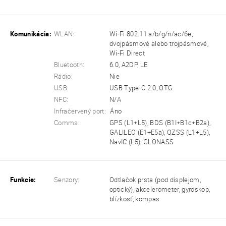
Komunikácia:
WLAN:
Wi-Fi 802.11 a/b/g/n/ac/6e,
dvojpásmové alebo trojpásmové,
Wi-Fi Direct
Bluetooth:
6.0, A2DP, LE
Rádio:
Nie
USB:
USB Type-C 2.0, OTG
NFC:
N/A
Infračervený port:
Áno
Comms:
GPS (L1+L5), BDS (B1I+B1c+B2a),
GALILEO (E1+E5a), QZSS (L1+L5),
NavIC (L5), GLONASS
Funkcie:
Senzory:
Odtlačok prsta (pod displejom,
optický), akcelerometer, gyroskop,
blízkosť, kompas