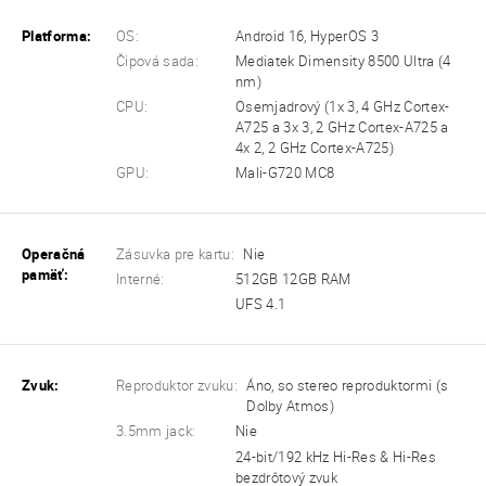
Platforma:
OS:
Android 16, HyperOS 3
Čipová sada:
Mediatek Dimensity 8500 Ultra (4
nm)
CPU:
Osemjadrový (1x 3, 4 GHz Cortex-
A725 a 3x 3, 2 GHz Cortex-A725 a
4x 2, 2 GHz Cortex-A725)
GPU:
Mali-G720 MC8
Operačná
Zásuvka pre kartu:
Nie
pamäť:
Interné:
512GB 12GB RAM
UFS 4.1
Zvuk:
Reproduktor zvuku:
Áno, so stereo reproduktormi (s
Dolby Atmos)
3.5mm jack:
Nie
24-bit/192 kHz Hi-Res & Hi-Res
bezdrôtový zvuk