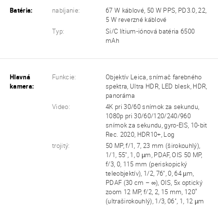
Batéria:
nabíjanie:
67 W káblové, 50 W PPS, PD3.0, 22,
5 W reverzné káblové
Typ:
Si/C lítium-iónová batéria 6500
mAh
Hlavná
Funkcie:
Objektív Leica, snímač farebného
kamera:
spektra, Ultra HDR, LED blesk, HDR,
panoráma
Video:
4K pri 30/60 snímok za sekundu,
1080p pri 30/60/120/240/960
snímok za sekundu, gyro-EIS, 10-bit
Rec. 2020, HDR10+, Log
trojitý:
50 MP, f/1, 7, 23 mm (širokouhlý),
1/1, 55", 1, 0 µm, PDAF, OIS 50 MP,
f/3, 0, 115 mm (periskopický
teleobjektív), 1/2, 76", 0, 64 µm,
PDAF (30 cm – ∞), OIS, 5x optický
zoom 12 MP, f/2, 2, 15 mm, 120˚
(ultraširokouhlý), 1/3, 06", 1, 12 µm