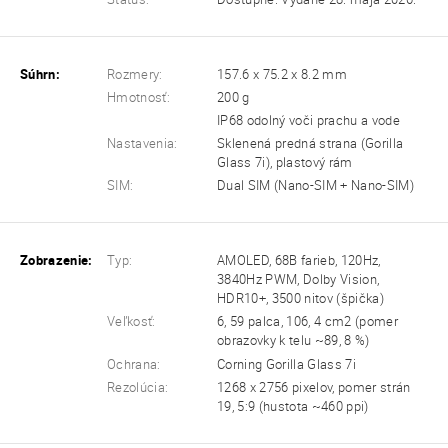
Súhrn:
Rozmery:
157.6 x 75.2 x 8.2 mm
Hmotnosť:
200 g
IP68 odolný voči prachu a vode
Nastavenia:
Sklenená predná strana (Gorilla
Glass 7i), plastový rám
SIM:
Dual SIM (Nano-SIM + Nano-SIM)
Zobrazenie:
Typ:
AMOLED, 68B farieb, 120Hz,
3840Hz PWM, Dolby Vision,
HDR10+, 3500 nitov (špička)
Veľkosť:
6, 59 palca, 106, 4 cm2 (pomer
obrazovky k telu ~89, 8 %)
Ochrana:
Corning Gorilla Glass 7i
Rezolúcia:
1268 x 2756 pixelov, pomer strán
19, 5:9 (hustota ~460 ppi)