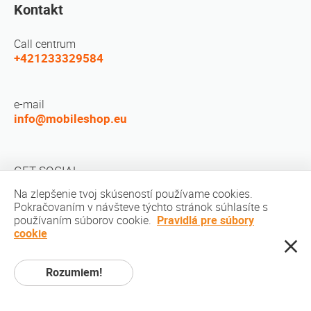
Kontakt
Call centrum
+421233329584
e-mail
info@mobileshop.eu
GET SOCIAL
Na zlepšenie tvoj skúseností používame cookies.
Pokračovaním v návšteve týchto stránok súhlasíte s
používaním súborov cookie.
Pravidlá pre súbory
cookie
copyright © 2010-2026 MobileShop.eu. Všetky práva vyhradené. Všetky
Rozumiem!
obrázky produktov na stránkach sú majetkom spoločnosti Mobileshop.eu |
Web Design: Art & Code / Creative Studio. |
Privacy Policy
|
Podmienky
služby