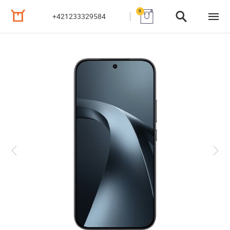
0
+421233329584