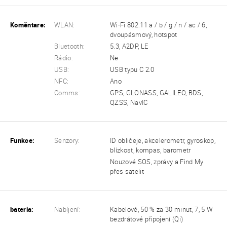
Koměntare:
WLAN:
Wi-Fi 802.11 a / b / g / n / ac / 6,
dvoupásmový, hotspot
Bluetooth:
5.3, A2DP, LE
Rádio:
Ne
USB:
USB typu C 2.0
NFC:
Ano
Comms:
GPS, GLONASS, GALILEO, BDS,
QZSS, NavIC
Funkce:
Senzory:
ID obličeje, akcelerometr, gyroskop,
blízkost, kompas, barometr
Nouzové SOS, zprávy a Find My
přes satelit
bateria:
Nabíjení:
Kabelové, 50 % za 30 minut, 7, 5 W
bezdrátové připojení (Qi)