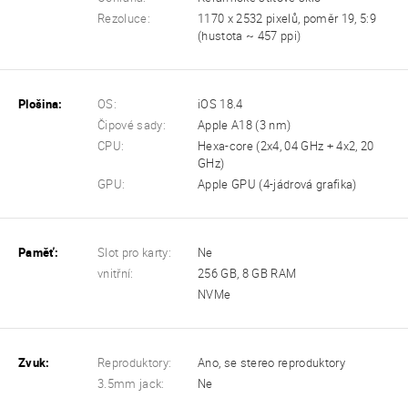
Rezoluce:
1170 x 2532 pixelů, poměr 19, 5:9
(hustota ~ 457 ppi)
Plošina:
OS:
iOS 18.4
Čipové sady:
Apple A18 (3 nm)
CPU:
Hexa-core (2x4, 04 GHz + 4x2, 20
GHz)
GPU:
Apple GPU (4-jádrová grafika)
Paměť:
Slot pro karty:
Ne
vnitřní:
256 GB, 8 GB RAM
NVMe
Zvuk:
Reproduktory:
Ano, se stereo reproduktory
3.5mm jack:
Ne