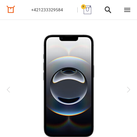
0
+421233329584