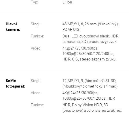
Typ:
Li-Ion
Hlavní
Singl:
48 MP, f/1, 6, 26 mm (širokoúhlý),
kamera:
PDAF, OIS
Funkce:
Dual-LED dvoutónový blesk, HDR,
panorama, 3D (prostorový) zvuk
Video:
4K@24/25/30/60fps,
1080p@25/30/60/120/240fps,
HDR, OIS, stereo záznam zvuku.
Selfie
Singl:
12 MP, f/1, 9, (širokoúhlý) SL 3D,
fotoaparát:
(hloubkový/biometrický snímač)
Video:
4K@24/25/30/60fps,
1080p@25/30/60/120fps, HDR
Funkce:
HDR, Dolby Vision HDR, 3D
(prostorové) audio, stereo zvuk rec.