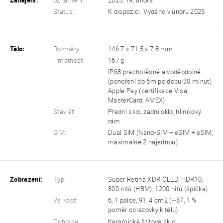
Zahájení:
oznamení:
2025, 19. února
Status:
K dispozici. Vydáno v únoru 2025
Tělo:
Rozměry:
146.7 x 71.5 x 7.8 mm
Hmotnost:
167 g
IP68 prachotěsné a voděodolné
(ponoření do 6m po dobu 30 minut)
Apple Pay (certifikace Visa,
MasterCard, AMEX)
Staviěť:
Přední sklo, zadní sklo, hliníkový
rám
SIM:
Dual SIM (Nano-SIM + eSIM + eSIM,
maximálně 2 najednou)
Zobrazení:
Typ:
Super Retina XDR OLED, HDR10,
800 nitů (HBM), 1200 nitů (špička)
Veľkosť:
6, 1 palce, 91, 4 cm2 (~87, 1 %
poměr obrazovky k tělu)
Ochrana:
Keramické štítové sklo