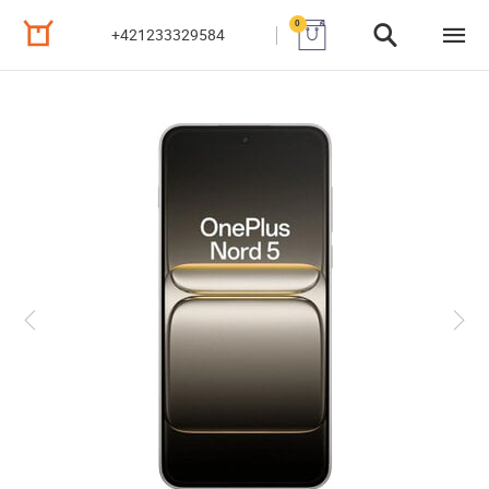
0
+421233329584