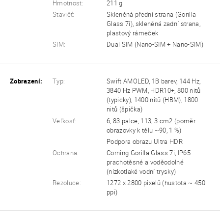
Hmotnost:
211 g
Staviěť:
Skleněná přední strana (Gorilla
Glass 7i), skleněná zadní strana,
plastový rámeček
SIM:
Dual SIM (Nano-SIM + Nano-SIM)
Zobrazení:
Typ:
Swift AMOLED, 1B barev, 144 Hz,
3840 Hz PWM, HDR10+, 800 nitů
(typicky), 1400 nitů (HBM), 1800
nitů (špička)
Veľkosť:
6, 83 palce, 113, 3 cm2 (poměr
obrazovky k tělu ~90, 1 %)
Podpora obrazu Ultra HDR
Ochrana:
Corning Gorilla Glass 7i, IP65
prachotěsné a voděodolné
(nízkotlaké vodní trysky)
Rezoluce:
1272 x 2800 pixelů (hustota ~ 450
ppi)