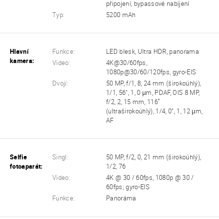
připojení, bypassové nabíjení
Typ:
5200 mAh
Hlavní
Funkce:
LED blesk, Ultra HDR, panorama
kamera:
Video:
4K@30/60fps,
1080p@30/60/120fps, gyro-EIS
Dvojí:
50 MP, f/1, 8, 24 mm (širokoúhlý),
1/1, 56", 1, 0 µm, PDAF, OIS 8 MP,
f/2, 2, 15 mm, 116˚
(ultraširokoúhlý), 1/4, 0", 1, 12 µm,
AF
Selfie
Singl:
50 MP, f/2, 0, 21 mm (širokoúhlý),
fotoaparát:
1/2, 76
Video:
4K @ 30 / 60fps, 1080p @ 30 /
60fps; gyro-EIS
Funkce:
Panoráma