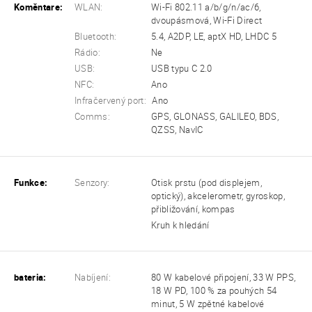
Koměntare:
WLAN:
Wi-Fi 802.11 a/b/g/n/ac/6,
dvoupásmová, Wi-Fi Direct
Bluetooth:
5.4, A2DP, LE, aptX HD, LHDC 5
Rádio:
Ne
USB:
USB typu C 2.0
NFC:
Ano
Infračervený port:
Ano
Comms:
GPS, GLONASS, GALILEO, BDS,
QZSS, NavIC
Funkce:
Senzory:
Otisk prstu (pod displejem,
optický), akcelerometr, gyroskop,
přibližování, kompas
Kruh k hledání
bateria:
Nabíjení:
80 W kabelové připojení, 33 W PPS,
18 W PD, 100 % za pouhých 54
minut, 5 W zpětné kabelové