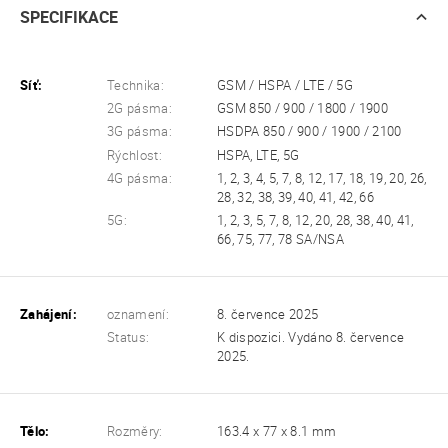
SPECIFIKACE
Síť:
Technika:
GSM / HSPA / LTE / 5G
2G pásma:
GSM 850 / 900 / 1800 / 1900
3G pásma:
HSDPA 850 / 900 / 1900 / 2100
Rýchlost:
HSPA, LTE, 5G
4G pásma:
1, 2, 3, 4, 5, 7, 8, 12, 17, 18, 19, 20, 26,
28, 32, 38, 39, 40, 41, 42, 66
5G:
1, 2, 3, 5, 7, 8, 12, 20, 28, 38, 40, 41,
66, 75, 77, 78 SA/NSA
Zahájení:
oznamení:
8. července 2025
Status:
K dispozici. Vydáno 8. července
2025.
Tělo:
Rozměry:
163.4 x 77 x 8.1 mm