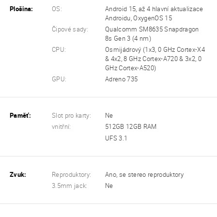
Plošina:
OS:
Android 15, až 4 hlavní aktualizace
Androidu, OxygenOS 15
Čipové sady:
Qualcomm SM8635 Snapdragon
8s Gen 3 (4 nm)
CPU:
Osmijádrový (1x3, 0 GHz Cortex-X4
& 4x2, 8 GHz Cortex-A720 & 3x2, 0
GHz Cortex-A520)
GPU:
Adreno 735
Paměť:
Slot pro karty:
Ne
vnitřní:
512GB 12GB RAM
UFS 3.1
Zvuk:
Reproduktory:
Ano, se stereo reproduktory
3.5mm jack:
Ne