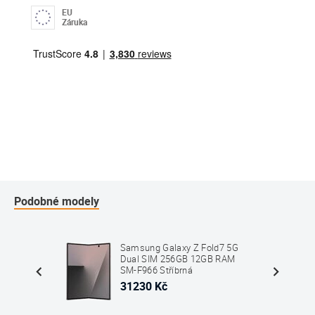
EU
Záruka
Podobné modely
ltra
Samsung Galaxy Z Fold7 5G
2GB
Dual SIM 256GB 12GB RAM
ialová
SM-F966 Stříbrná
31230 Kč