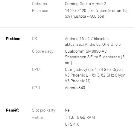
Ochrana:
Corning Gorilla Armor 2
Rezoluce:
1440 x 3120 pixelů, poměr stran 19,
5:9 (hustota ~500 ppi)
Plošina:
OS:
Android 16, až 7 hlavních
aktualizací Androidu, One UI 8.5
Čipové sady:
Qualcomm SM8850-AC
Snapdragon 8 Elite 5. generace (3
nm)
CPU:
Osmijádrový (2x 4, 74 GHz Oryon
V3 Phoenix L + 6x 3, 62 GHz Oryon
V3 Phoenix M)
GPU:
Adreno 840
Paměť:
Slot pro karty:
Ne
vnitřní:
1 TB, 16 GB RAM
UFS 4.X