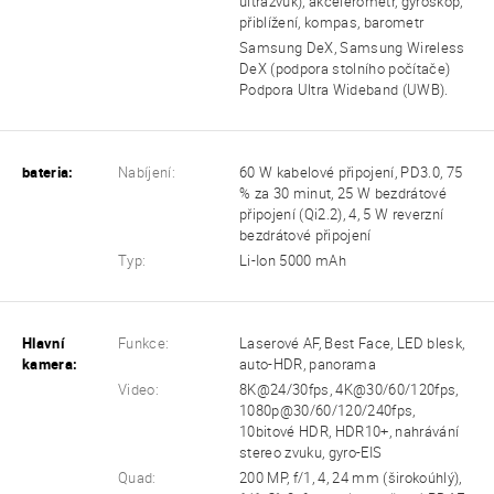
ultrazvuk), akcelerometr, gyroskop,
přiblížení, kompas, barometr
Samsung DeX, Samsung Wireless
DeX (podpora stolního počítače)
Podpora Ultra Wideband (UWB).
bateria:
Nabíjení:
60 W kabelové připojení, PD3.0, 75
% za 30 minut, 25 W bezdrátové
připojení (Qi2.2), 4, 5 W reverzní
bezdrátové připojení
Typ:
Li-Ion 5000 mAh
Hlavní
Funkce:
Laserové AF, Best Face, LED blesk,
kamera:
auto-HDR, panorama
Video:
8K@24/30fps, 4K@30/60/120fps,
1080p@30/60/120/240fps,
10bitové HDR, HDR10+, nahrávání
stereo zvuku, gyro-EIS
Quad:
200 MP, f/1, 4, 24 mm (širokoúhlý),