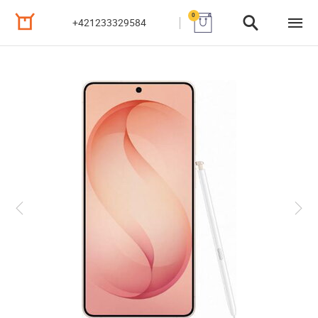
0
+421233329584