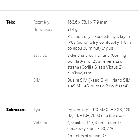
Tělo:
Rozměry:
163.6 x 78.1 x 7.9 mm
Hmotnost:
214 g
Prachotěsný a voděodolný s krytím
IP68 (ponořitelný do hloubky 1, 5 m
po dobu 30 minut) Stylus
Staviěť:
Skleněná přední strana (Corning
Gorilla Armor 2), skleněná zadní
strana (Gorilla Glass Victus 2),
hliníkový rám
SIM:
Duální SIM (Nano-SIM + Nano-SIM
+ eSIM + eSIM, max. 2 současně)
Zobrazení:
Typ:
Dynamický LTPO AMOLED 2X, 120
Hz, HDR10+, 2600 nitů (špička)
Veľkosť:
6, 9 palce, 115, 9 cm2 (poměr
obrazovky k tělu ~90, 7 %)
Antireflexní vrstva DX