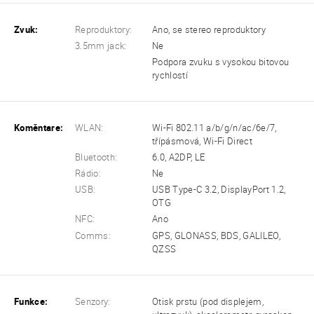
Zvuk:
Reproduktory:
Ano, se stereo reproduktory
3.5mm jack:
Ne
Podpora zvuku s vysokou bitovou
rychlostí
Koměntare:
WLAN:
Wi-Fi 802.11 a/b/g/n/ac/6e/7,
třípásmová, Wi-Fi Direct
Bluetooth:
6.0, A2DP, LE
Rádio:
Ne
USB:
USB Type-C 3.2, DisplayPort 1.2,
OTG
NFC:
Ano
Comms:
GPS, GLONASS, BDS, GALILEO,
QZSS
Funkce:
Senzory:
Otisk prstu (pod displejem,