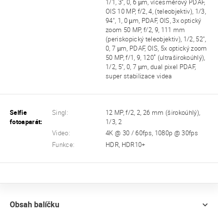
1/1, 3", 0, 6 µm, vícesměrový PDAF,
OIS 10 MP, f/2, 4, (teleobjektiv), 1/3,
94", 1, 0 µm, PDAF, OIS, 3x optický
zoom 50 MP, f/2, 9, 111 mm
(periskopický teleobjektiv), 1/2, 52",
0, 7 µm, PDAF, OIS, 5x optický zoom
50 MP, f/1, 9, 120˚ (ultraširokoúhlý),
1/2, 5", 0, 7 µm, dual pixel PDAF,
super stabilizace videa
Selfie
Singl:
12 MP, f/2, 2, 26 mm (širokoúhlý),
fotoaparát:
1/3, 2
Video:
4K @ 30 / 60fps, 1080p @ 30fps
Funkce:
HDR, HDR10+
Obsah balíčku