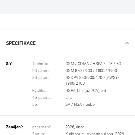
SPECIFIKACE
Síť:
Technika:
GSM / CDMA / HSPA / LTE / 5G
2G pásma:
GSM 850 / 900 / 1800 / 1900
3G pásma:
HSDPA 850/900/1700 (AWS) /
1900/2100
Rýchlost:
HSPA, LTE (až 7CA), 5G
4G pásma:
LTE
5G:
SA / NSA / Sub6
Zahájení:
oznamení:
2026, únor
Status:
K dispozici. Vydáno v únoru 2026.