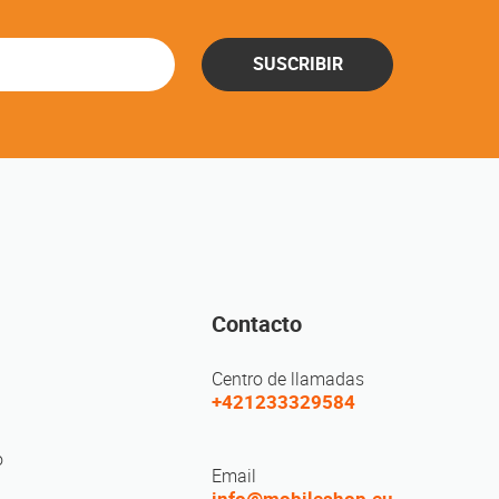
SUSCRIBIR
Contacto
Centro de llamadas
+421233329584
o
Email
info@mobileshop.eu