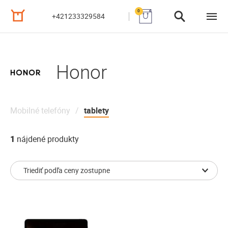
0
+421233329584
Honor
Mobilné telefóny
tablety
1
nájdené produkty