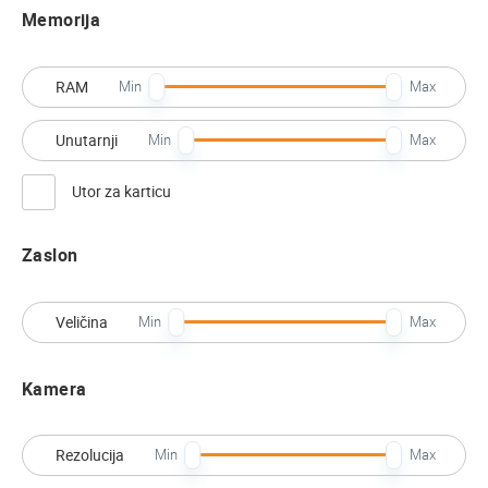
Memorija
RAM
Min
Max
Unutarnji
Min
Max
Utor za karticu
Zaslon
Veličina
Min
Max
Kamera
Rezolucija
Min
Max