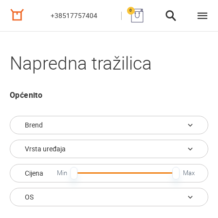
0
+38517757404
Napredna tražilica
Općenito
Brend
Vrsta uređaja
Cijena
Min
Max
OS