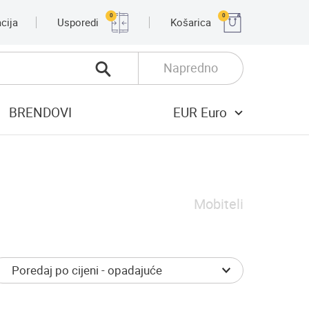
0
0
cija
Usporedi
Košarica
Napredno
BRENDOVI
EUR Euro
Mobiteli