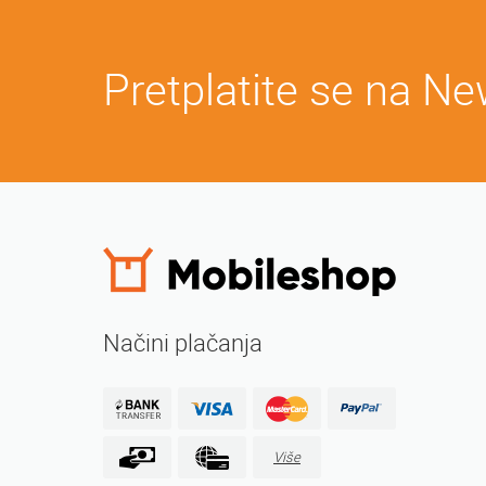
Pretplatite se na Ne
Načini plačanja
Više