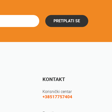
PRETPLATI SE
KONTAKT
Korisnički centar
+38517757404