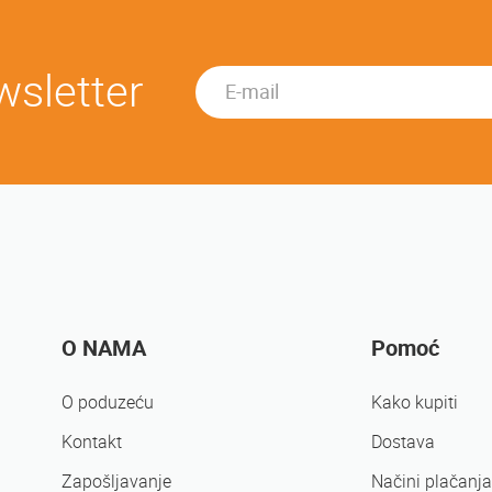
wsletter
O NAMA
Pomoć
O poduzeću
Kako kupiti
Kontakt
Dostava
Zapošljavanje
Načini plačanja