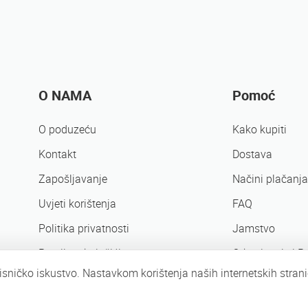
O NAMA
Pomoć
O poduzeću
Kako kupiti
Kontakt
Dostava
Zapošljavanje
Načini plačanja
Uvjeti korištenja
FAQ
Politika privatnosti
Jamstvo
Pravila o kolačićima
Otkazivanje i P
isničko iskustvo. Nastavkom korištenja naših internetskih stran
Poslovni partneri