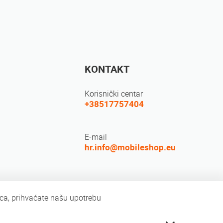
KONTAKT
Korisnički centar
+38517757404
E-mail
hr.info@mobileshop.eu
ovrat
Društvene mreže
ica, prihvaćate našu upotrebu