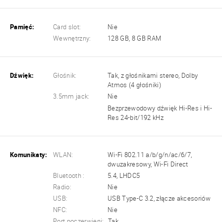
Pamięć:
Card slot:
Nie
Wewnętrzny:
128 GB, 8 GB RAM
Dźwięk:
Głośnik:
Tak, z głośnikami stereo, Dolby
Atmos (4 głośniki)
3.5mm jack:
Nie
Bezprzewodowy dźwięk Hi-Res i Hi-
Res 24-bit/192 kHz
Komunikaty:
WLAN:
Wi-Fi 802.11 a/b/g/n/ac/6/7,
dwuzakresowy, Wi-Fi Direct
Bluetooth :
5.4, LHDC5
Radio:
Nie
USB:
USB Type-C 3.2, złącze akcesoriów
NFC:
Nie
Port poczerwieni:
Tak