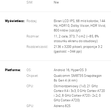
SIM:
Nie
Wyświetlacz:
Rodzaj:
Ekran LCD IPS, 68 mld kolorów, 144
Hz, HDR10, Dolby Vision, HDR Vivid,
800 nitów (szczyt)
Rozmiar:
11, 2 cala, 373, 7 cm2 (~85, 8%
stosunku ekranu do obudowy)
Rozdzielczość:
2136 x 3200 pikseli, proporcje 3:2
(gęstość ~344 ppi)
Platforma:
OS:
Android 16, HyperOS 3
Chipset:
Qualcomm SM8735 Snapdragon
8s Gen 4 (4 nm)
CPU:
Ośmiordzeniowy (1x3, 21 GHz
Cortex-X4 i 3x3, 0 GHz Cortex-A720
i 2x2, 8 GHz Cortex-A720 i 2x2, 0
GHz Cortex-A720)
GPU:
Adreno 825