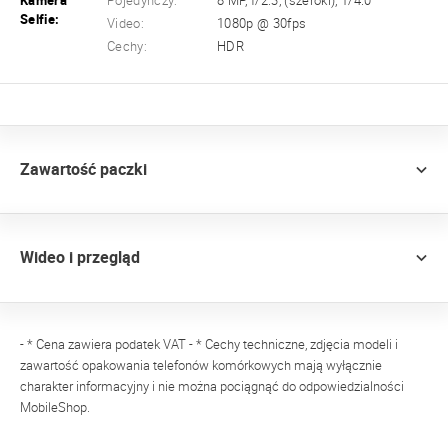
Kamera
Pojedynczy:
8 MP, f/2.3, (szeroki), 1/4.0
Selfie:
Video:
1080p @ 30fps
Cechy:
HDR
Zawartość paczki
Wideo i przegląd
- * Cena zawiera podatek VAT - * Cechy techniczne, zdjęcia modeli i
zawartość opakowania telefonów komórkowych mają wyłącznie
charakter informacyjny i nie można pociągnąć do odpowiedzialności
MobileShop.