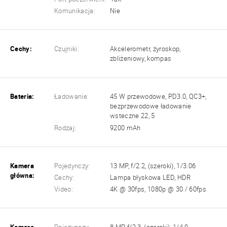
Komunikacja:
Nie
Cechy:
Czujniki:
Akcelerometr, żyroskop,
zbliżeniowy, kompas
Bateria:
Ładowanie:
45 W przewodowe, PD3.0, QC3+,
bezprzewodowe ładowanie
wsteczne 22, 5
Rodzaj:
9200 mAh
Kamera
Pojedynczy:
13 MP, f/2.2, (szeroki), 1/3.06
główna:
Cechy:
Lampa błyskowa LED, HDR
Video:
4K @ 30fps, 1080p @ 30 / 60fps