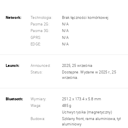
Network:
Technologia:
Brak łączności komórkowej
Pasma 2G:
N/A
Pasma 3G:
N/A
GPRS:
N/A
EDGE:
N/A
Launch:
Announced:
2025, 25 września
Status:
Dostępne. Wydane w 2025 r., 25
września.
Bluetooth:
Wymiary:
251.2 x 173.4 x 5.8 mm
Waga:
485 g
Uchwyt rysika (magnetyczny)
Budowa:
Szklany front, rama aluminiowa, tył
aluminiowy