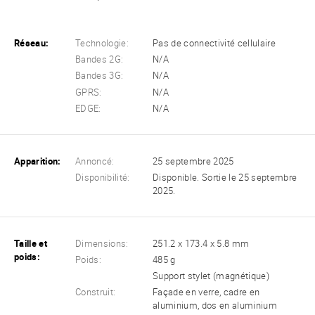
Réseau:
Technologie:
Pas de connectivité cellulaire
Bandes 2G:
N/A
Bandes 3G:
N/A
GPRS:
N/A
EDGE:
N/A
Apparition:
Annoncé:
25 septembre 2025
Disponibilité:
Disponible. Sortie le 25 septembre
2025.
Taille et
Dimensions:
251.2 x 173.4 x 5.8 mm
poids:
Poids:
485 g
Support stylet (magnétique)
Construit:
Façade en verre, cadre en
aluminium, dos en aluminium