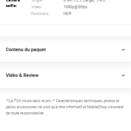
Caméra
Single:
8 MP, f/2.3, (large), 1/4.0
selfie:
Vidéo:
1080p@30fps
Fonctions:
HDR
Contenu du paquet
Vidéo & Review
-*La TVA inluse dans le prix -* Caractéristiques techniques, photos et
packs accessoires ne sont qu'à tître informatif et MobileShop s'exonère
de toute responsabilité.