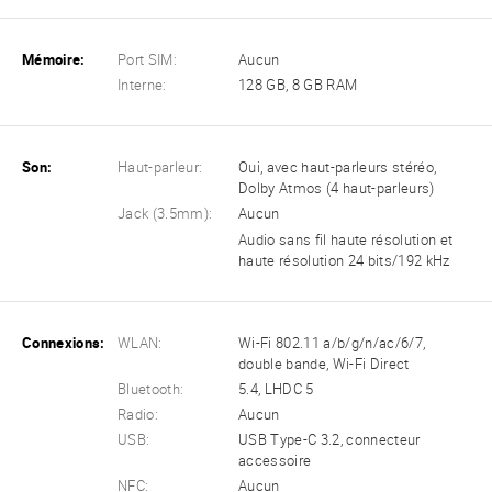
Mémoire:
Port SIM:
Aucun
Interne:
128 GB, 8 GB RAM
Son:
Haut-parleur:
Oui, avec haut-parleurs stéréo,
Dolby Atmos (4 haut-parleurs)
Jack (3.5mm):
Aucun
Audio sans fil haute résolution et
haute résolution 24 bits/192 kHz
Connexions:
WLAN:
Wi-Fi 802.11 a/b/g/n/ac/6/7,
double bande, Wi-Fi Direct
Bluetooth:
5.4, LHDC 5
Radio:
Aucun
USB:
USB Type-C 3.2, connecteur
accessoire
NFC:
Aucun