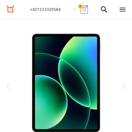
0
+421233329584