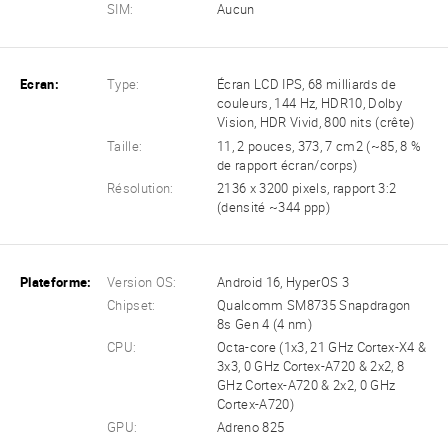
SIM:
Aucun
Ecran:
Type:
Écran LCD IPS, 68 milliards de
couleurs, 144 Hz, HDR10, Dolby
Vision, HDR Vivid, 800 nits (crête)
Taille:
11, 2 pouces, 373, 7 cm2 (~85, 8 %
de rapport écran/corps)
Résolution:
2136 x 3200 pixels, rapport 3:2
(densité ~344 ppp)
Plateforme:
Version OS:
Android 16, HyperOS 3
Chipset:
Qualcomm SM8735 Snapdragon
8s Gen 4 (4 nm)
CPU:
Octa-core (1x3, 21 GHz Cortex-X4 &
3x3, 0 GHz Cortex-A720 & 2x2, 8
GHz Cortex-A720 & 2x2, 0 GHz
Cortex-A720)
GPU:
Adreno 825