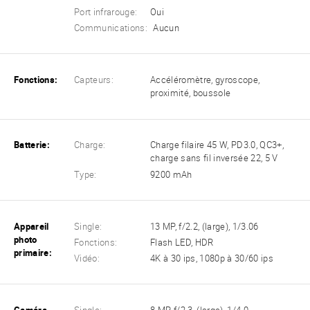
Port infrarouge:
Oui
Communications:
Aucun
Fonctions:
Capteurs:
Accéléromètre, gyroscope,
proximité, boussole
Batterie:
Charge:
Charge filaire 45 W, PD3.0, QC3+,
charge sans fil inversée 22, 5 V
Type:
9200 mAh
Appareil
Single:
13 MP, f/2.2, (large), 1/3.06
photo
Fonctions:
Flash LED, HDR
primaire:
Vidéo:
4K à 30 ips, 1080p à 30/60 ips