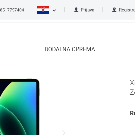
Prijava
Registra
8517757404
A
DODATNA OPREMA
X
Z
R