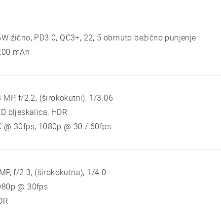
W žično, PD3.0, QC3+, 22, 5 obrnuto bežično punjenje
200 mAh
 MP, f/2.2, (širokokutni), 1/3.06
D bljeskalica, HDR
K @ 30fps, 1080p @ 30 / 60fps
MP, f/2.3, (širokokutna), 1/4.0
080p @ 30fps
DR