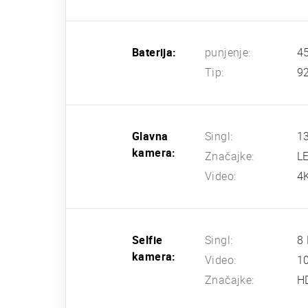
Baterija:
punjenje:
45
Tip:
9
Glavna
Singl:
13
kamera:
Značajke:
LE
Video:
4
Selfie
Singl:
8 
kamera:
Video:
1
Značajke:
H