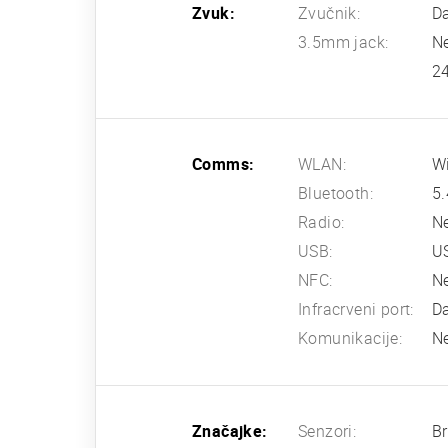
Zvuk:
Zvučnik:
Da
3.5mm jack:
N
24
Comms:
WLAN:
Wi
Bluetooth:
5.
Radio:
N
USB:
US
NFC:
N
Infracrveni port:
D
Komunikacije:
N
Značajke:
Senzori:
Br