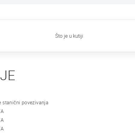
Što je u kutiji
IJE
 stanični povezivanja
/A
/A
/A