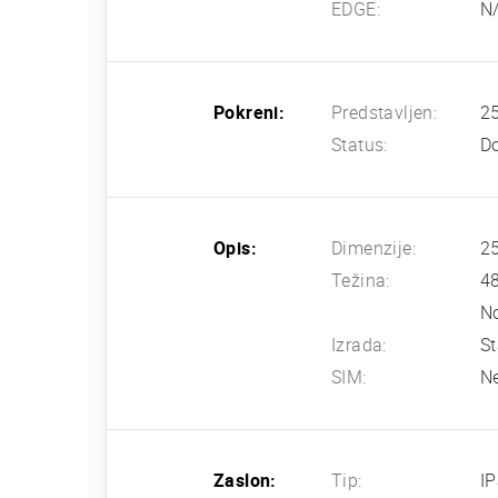
EDGE:
N
Pokreni:
Predstavljen:
25
Status:
Do
Opis:
Dimenzije:
25
Težina:
4
N
Izrada:
St
SIM:
N
Zaslon:
Tip:
IP