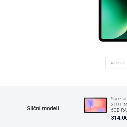
Usporedi
Samsun
S10 Lit
Slični modeli
6GB R
Sivi
314.0