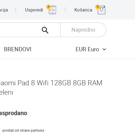
0
0
cija
Usporedi
Košarica
Napredno
BRENDOVI
EUR Euro
iaomi Pad 8 Wifi 128GB 8GB RAM
eleni
asprodano
prodati od strane partnera