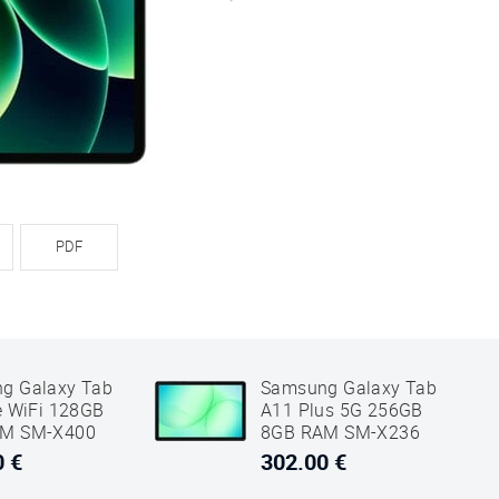
PDF
g Galaxy Tab
Samsung Galaxy Tab
e WiFi 128GB
A11 Plus 5G 256GB
AM SM-X400
8GB RAM SM-X236
Sivi
0 €
302.00 €