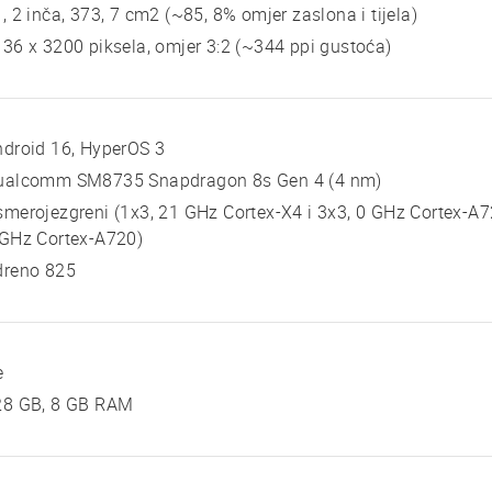
, 2 inča, 373, 7 cm2 (~85, 8% omjer zaslona i tijela)
36 x 3200 piksela, omjer 3:2 (~344 ppi gustoća)
droid 16, HyperOS 3
ualcomm SM8735 Snapdragon 8s Gen 4 (4 nm)
merojezgreni (1x3, 21 GHz Cortex-X4 i 3x3, 0 GHz Cortex-A72
 GHz Cortex-A720)
dreno 825
e
28 GB, 8 GB RAM