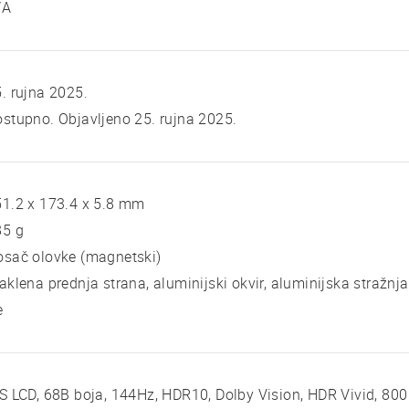
/A
. rujna 2025.
stupno. Objavljeno 25. rujna 2025.
1.2 x 173.4 x 5.8 mm
85 g
osač olovke (magnetski)
aklena prednja strana, aluminijski okvir, aluminijska stražnj
e
S LCD, 68B boja, 144Hz, HDR10, Dolby Vision, HDR Vivid, 800