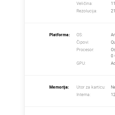
Veličina:
11
Rezolucija:
21
Platforma:
OS:
An
Čipovi:
Q
Procesor:
Os
0
GPU:
A
Memorija:
Utor za karticu:
N
Interna:
1