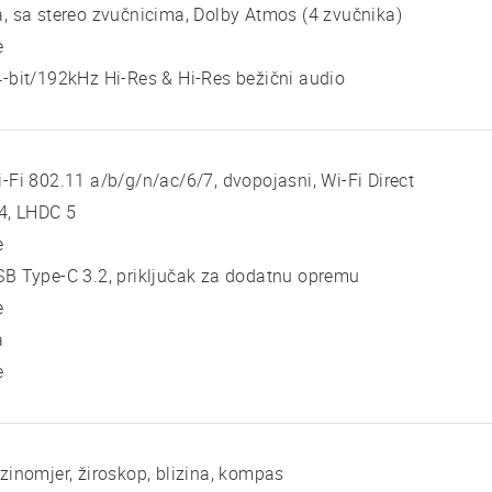
, sa stereo zvučnicima, Dolby Atmos (4 zvučnika)
e
-bit/192kHz Hi-Res & Hi-Res bežični audio
-Fi 802.11 a/b/g/n/ac/6/7, dvopojasni, Wi-Fi Direct
4, LHDC 5
e
B Type-C 3.2, priključak za dodatnu opremu
e
a
e
zinomjer, žiroskop, blizina, kompas