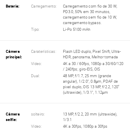
Bateria:
Carregamento:
Carregamento com fio de 30 W,
PD3.0, 50% em 30 minutos,
carregamento sem fio de 10 W,
carregamento bypass.
Tipo:
Li-Po 5100 mAh
Câmera
Caraterísticas:
Flash LED duplo, Pixel Shift, Ultra-
principal:
HDR, panorama, Melhor tomada
Vídeo:
4K a 30 / 60fps, 1080p a 30/60/120
/ 240fps; giro-EIS, OIS
Dual:
48 MP, f/1.7, 25 mm (grande
angular), 1/2.0", 0.8µm, PDAF de
pixel duplo, OIS 13 MP, f/2.2, 120˚
(ultrawide), 1/3.1", 1.12µm
Câmera
solteiro:
13 MP, f/2.2, 20 mm (ultrawide),
selfie:
1/3.1
Vídeo:
4K a 30fps, 1080p a 30fps