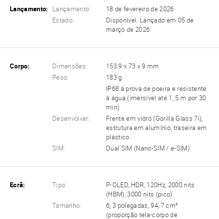
Lançamento:
Lançamento:
18 de fevereiro de 2026
Estado:
Disponível. Lançado em 05 de
março de 2026.
Corpo:
Dimensões:
153.9 x 73 x 9 mm
Peso:
183 g
IP68 à prova de poeira e resistente
à água (imersível até 1, 5 m por 30
min)
Desenvolver:
Frente em vidro (Gorilla Glass 7i),
estrutura em alumínio, traseira em
plástico.
SIM:
Dual SIM (Nano-SIM / e-SIM)
Ecrã:
Tipo:
P-OLED, HDR, 120Hz, 2000 nits
(HBM), 3000 nits (pico)
Tamanho:
6, 3 polegadas, 94, 7 cm²
(proporção tela-corpo de