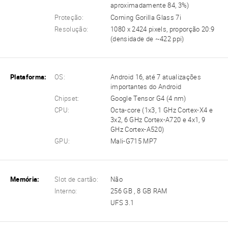
aproximadamente 84, 3%)
Proteção:
Corning Gorilla Glass 7i
Resolução:
1080 x 2424 pixels, proporção 20:9
(densidade de ~422 ppi)
Plataforma:
OS:
Android 16, até 7 atualizações
importantes do Android
Chipset:
Google Tensor G4 (4 nm)
CPU:
Octa-core (1x3, 1 GHz Cortex-X4 e
3x2, 6 GHz Cortex-A720 e 4x1, 9
GHz Cortex-A520)
GPU:
Mali-G715 MP7
Memória:
Slot de cartão:
Não
Interno:
256 GB , 8 GB RAM
UFS 3.1