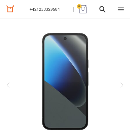
0
+421233329584