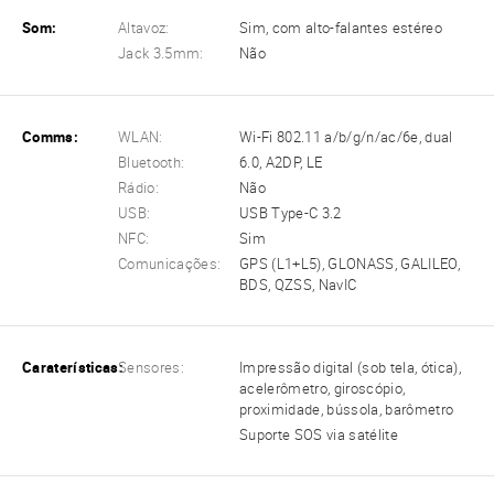
Som:
Altavoz:
Sim, com alto-falantes estéreo
Jack 3.5mm:
Não
Comms:
WLAN:
Wi-Fi 802.11 a/b/g/n/ac/6e, dual
Bluetooth:
6.0, A2DP, LE
Rádio:
Não
USB:
USB Type-C 3.2
NFC:
Sim
Comunicações:
GPS (L1+L5), GLONASS, GALILEO,
BDS, QZSS, NavIC
Caraterísticas:
Sensores:
Impressão digital (sob tela, ótica),
acelerômetro, giroscópio,
proximidade, bússola, barômetro
Suporte SOS via satélite