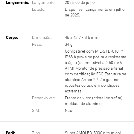
Lançamento:
Lançamento:
2025, 09 de julho
Estado:
Disponível. Lançamento em julho
de 2025.
Corpo:
Dimensões:
46 x 43.7 x 8.6 mm
Peso:
34 g
Compatível com MIL-STD-810H*
IP68 à prova de poeira e resistente
à água (submersível até 50 m/5
ATM) Monitor de pressão arterial
com certificação ECG Estrutura de
alumínio Armor 2 *não garante
robustez ou uso em condições
extremas
Desenvolver:
Frente de vidro (cristal de safira),
moldura de alumínio
SIM:
Não
Ecrã:
Tipo:
Super AMOLED, 3000 nits (pico)