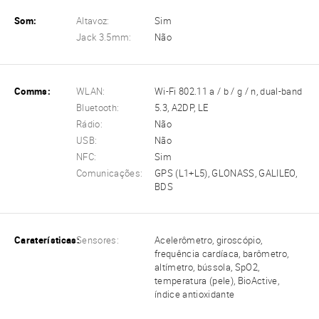
Som:
Altavoz:
Sim
Jack 3.5mm:
Não
Comms:
WLAN:
Wi-Fi 802.11 a / b / g / n, dual-band
Bluetooth:
5.3, A2DP, LE
Rádio:
Não
USB:
Não
NFC:
Sim
Comunicações:
GPS (L1+L5), GLONASS, GALILEO,
BDS
Caraterísticas:
Sensores:
Acelerômetro, giroscópio,
frequência cardíaca, barômetro,
altímetro, bússola, SpO2,
temperatura (pele), BioActive,
índice antioxidante