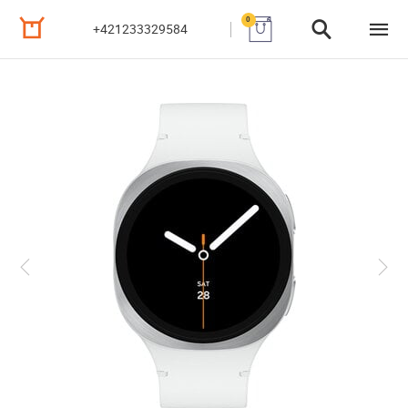
0
+421233329584