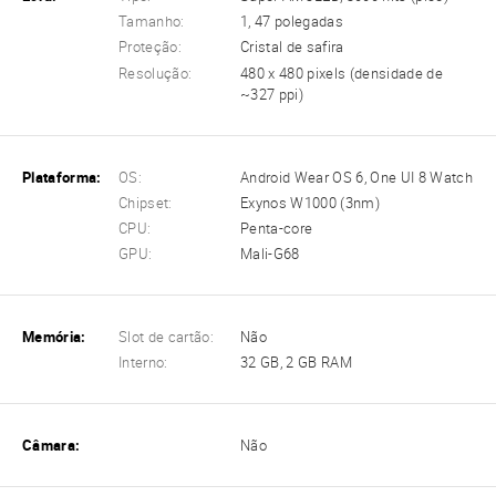
Tamanho:
1, 47 polegadas
Proteção:
Cristal de safira
Resolução:
480 x 480 pixels (densidade de
~327 ppi)
Plataforma:
OS:
Android Wear OS 6, One UI 8 Watch
Chipset:
Exynos W1000 (3nm)
CPU:
Penta-core
GPU:
Mali-G68
Memória:
Slot de cartão:
Não
Interno:
32 GB, 2 GB RAM
Câmara:
Não