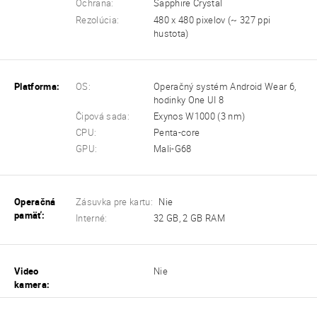
Ochrana:
Sapphire Crystal
Rezolúcia:
480 x 480 pixelov (~ 327 ppi
hustota)
Platforma:
OS:
Operačný systém Android Wear 6,
hodinky One UI 8
Čipová sada:
Exynos W1000 (3 nm)
CPU:
Penta-core
GPU:
Mali-G68
Operačná
Zásuvka pre kartu:
Nie
pamäť:
Interné:
32 GB, 2 GB RAM
Video
Nie
kamera: