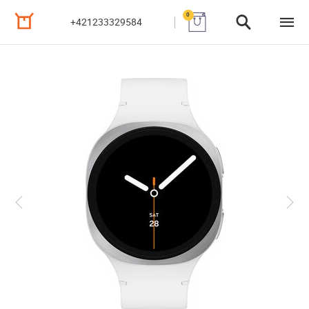
0
+421233329584