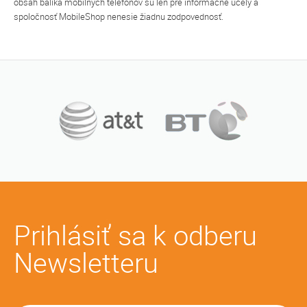
obsah balíka mobilných telefónov sú len pre informačné účely a
spoločnosť MobileShop nenesie žiadnu zodpovednosť.
Prihlásiť sa k odberu
Newsletteru