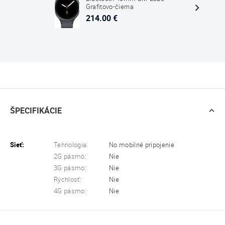
Grafitovo-čierna
214.00 €
ŠPECIFIKÁCIE
Sieť:
Tehnologia:
No mobilné pripojenie
2G pásmo:
Nie
3G pásmo:
Nie
Rýchlosť:
Nie
4G pásmo:
Nie