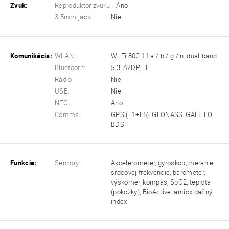
Zvuk:
Reproduktor zvuku:
Áno
3.5mm jack:
Nie
Komunikácia:
WLAN:
Wi-Fi 802.11 a / b / g / n, dual-band
Bluetooth:
5.3, A2DP, LE
Rádio:
Nie
USB:
Nie
NFC:
Áno
Comms:
GPS (L1+L5), GLONASS, GALILEO,
BDS
Funkcie:
Senzory:
Akcelerometer, gyroskop, meranie
srdcovej frekvencie, barometer,
výškomer, kompas, SpO2, teplota
(pokožky), BioActive, antioxidačný
index