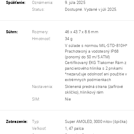
Spúšťanie:
Oznámenia:
9. júla 2025
Status:
Dostupné. Vydané v júli 2025.
Súhrn:
Rozmery:
46 x 43.7 x 8.6 mm
Hmotnosť:
34 g
V súlade s normou MIL-STD-810H*
Prachotesný a vodotesný IP68
(ponorný do 50 m/5 ATM)
Certifikovaný EKG Tlakomer Rám z
pancierového hliníka s 2 prvkami
*nezaručuje odolnosť ani použitie v
extrémnych podmienkach
Nastavenia:
Sklenená predná strana (zafírové
sklíčko), hliníkový rám
SIM:
Nie
Zobrazenie:
Typ:
Super AMOLED, 3000 nitov (špička)
Veľkosť:
1, 47 palca