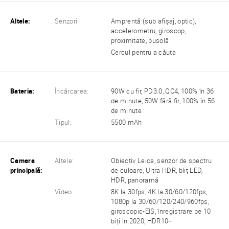
Altele:
Senzori:
Amprentă (sub afișaj, optic),
accelerometru, giroscop,
proximitate, busolă
Cercul pentru a căuta
Bateria:
Încărcarea:
90W cu fir, PD3.0, QC4, 100% în 36
de minute, 50W fără fir, 100% în 56
de minute
Tipul:
5500 mAh
Camera
Altele:
Obiectiv Leica, senzor de spectru
principală:
de culoare, Ultra HDR, bliț LED,
HDR, panoramă
Video:
8K la 30fps, 4K la 30/60/120fps,
1080p la 30/60/120/240/960fps,
giroscopic-EIS, înregistrare pe 10
biți în 2020, HDR10+