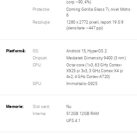
corp ~90, 4%)
Protectie:
Corning Gorilla Glass 7i, nivel Mohs
6
Rezoluţie:
1280 x 2772 pixeli, raport 19.5:9
(densitate ~447 ppi)
Platformă:
OS:
Android 15, HyperOS 2
Chipset:
Mediatek Dimensity 9400 (3 nm)
CPU:
Octa-core (1x3, 63 GHz Cortex-
X925 și 3x3, 3 GHz Cortex-X4 și
4x2, 4 GHz Cortex-A720)
GPU:
Immortalis-G925
Memorie:
Slot card:
Nu
Interna:
512GB 12GB RAM
UFS 4.1