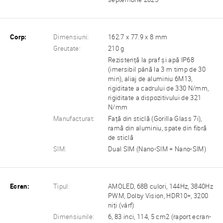
Corp:
Dimensiuni:
162.7 x 77.9 x 8 mm
Greutate:
210 g
Rezistență la praf și apă IP68
(imersibil până la 3 m timp de 30
min), aliaj de aluminiu 6M13,
rigiditate a cadrului de 330 N/mm,
rigiditate a dispozitivului de 321
N/mm
Manufacturat:
Față din sticlă (Gorilla Glass 7i),
ramă din aluminiu, spate din fibră
de sticlă
SIM:
Dual SIM (Nano-SIM + Nano-SIM)
Ecran:
Tipul:
AMOLED, 68B culori, 144Hz, 3840Hz
PWM, Dolby Vision, HDR10+, 3200
niți (vârf)
Dimensiunile:
6, 83 inci, 114, 5 cm2 (raport ecran-