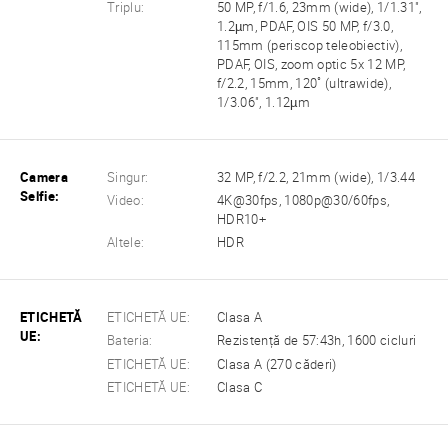
Triplu:
50 MP, f/1.6, 23mm (wide), 1/1.31",
1.2µm, PDAF, OIS 50 MP, f/3.0,
115mm (periscop teleobiectiv),
PDAF, OIS, zoom optic 5x 12 MP,
f/2.2, 15mm, 120˚ (ultrawide),
1/3.06", 1.12µm
Camera
Singur:
32 MP, f/2.2, 21mm (wide), 1/3.44
Selfie:
Video:
4K@30fps, 1080p@30/60fps,
HDR10+
Altele:
HDR
ETICHETĂ
ETICHETĂ UE:
Clasa A
UE:
Bateria:
Rezistență de 57:43h, 1600 cicluri
ETICHETĂ UE:
Clasa A (270 căderi)
ETICHETĂ UE:
Clasa C