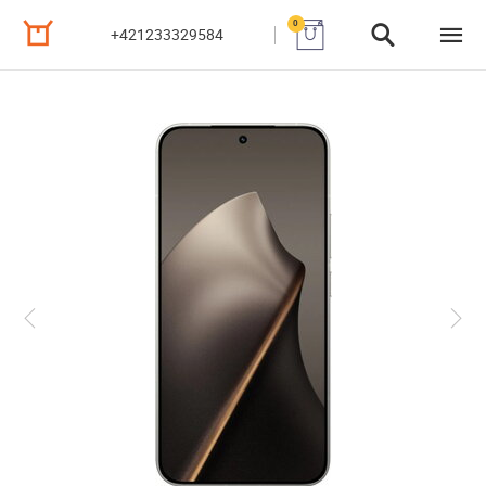
0
+421233329584