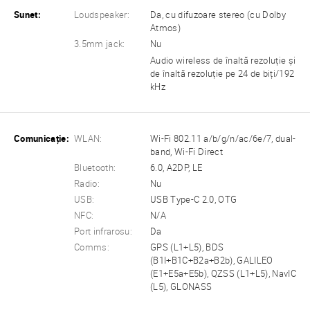
Sunet:
Loudspeaker:
Da, cu difuzoare stereo (cu Dolby
Atmos)
3.5mm jack:
Nu
Audio wireless de înaltă rezoluție și
de înaltă rezoluție pe 24 de biți/192
kHz
Comunicație:
WLAN:
Wi-Fi 802.11 a/b/g/n/ac/6e/7, dual-
band, Wi-Fi Direct
Bluetooth:
6.0, A2DP, LE
Radio:
Nu
USB:
USB Type-C 2.0, OTG
NFC:
N/A
Port infrarosu:
Da
Comms:
GPS (L1+L5), BDS
(B1I+B1C+B2a+B2b), GALILEO
(E1+E5a+E5b), QZSS (L1+L5), NavIC
(L5), GLONASS