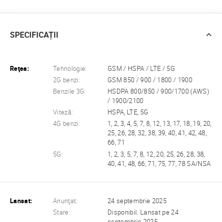
SPECIFICAȚII
Reţea:
Tehnologie:
GSM / HSPA / LTE / 5G
2G benzi:
GSM 850 / 900 / 1800 / 1900
Benzile 3G:
HSDPA 800/850 / 900/1700 (AWS)
/ 1900/2100
Viteză:
HSPA, LTE, 5G
4G benzi:
1, 2, 3, 4, 5, 7, 8, 12, 13, 17, 18, 19, 20,
25, 26, 28, 32, 38, 39, 40, 41, 42, 48,
66, 71
5G:
1, 2, 3, 5, 7, 8, 12, 20, 25, 26, 28, 38,
40, 41, 48, 66, 71, 75, 77, 78 SA/NSA
Lansat:
Anunţat:
24 septembrie 2025
Stare:
Disponibil. Lansat pe 24
septembrie 2025