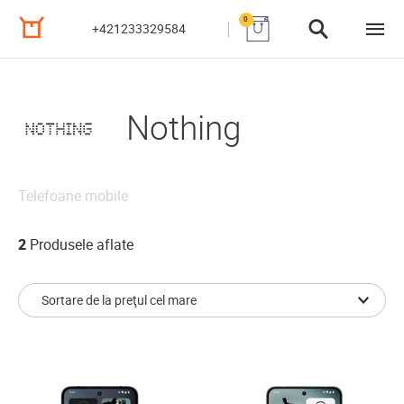
0
+421233329584
Nothing
Telefoane mobile
2
Produsele aflate