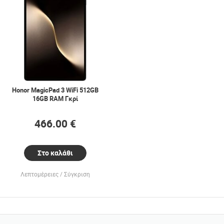
Honor MagicPad 3 WiFi 512GB
16GB RAM Γκρί
466.00 €
Στο καλάθι
Λεπτομέρειες
Σύγκριση