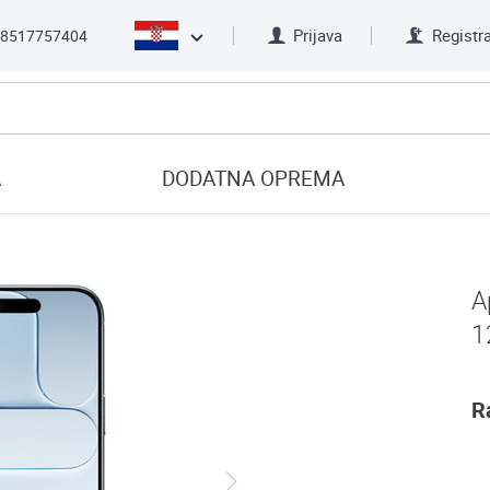
Prijava
Registra
8517757404
A
DODATNA OPREMA
A
1
R