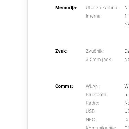
Memorija:
Utor za karticu:
N
Interna:
1
N
Zvuk:
Zvučnik:
D
3.5mm jack:
N
Comms:
WLAN:
Wi
Bluetooth:
6.
Radio:
N
USB:
U
NFC:
D
Komunikacije:
G