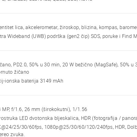
entitet lica, akcelerometar, žiroskop, blizina, kompas, barome
tra Wideband (UWB) podrška (gen2 čip) SOS, poruke i Find M
čano, PD2.0, 50% u 30 min, 20 W bežično (MagSafe), 50% u 3
rnuto žičano
tij-ionska baterija 3149 mAh
 MP, f/1.6, 26 mm (širokokutni), 1/1.56
ostruka LED dvotonska bljeskalica, HDR (fotografija / pano
K@24/25/30/60fps, 1080p@25/30/60/120/240fps, HDR, Dolby
ereo zvuka.