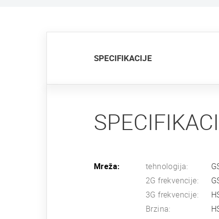
SPECIFIKACIJE
SPECIFIKAC
Mreža:
tehnologija:
G
2G frekvencije:
G
3G frekvencije:
H
Brzina:
HS