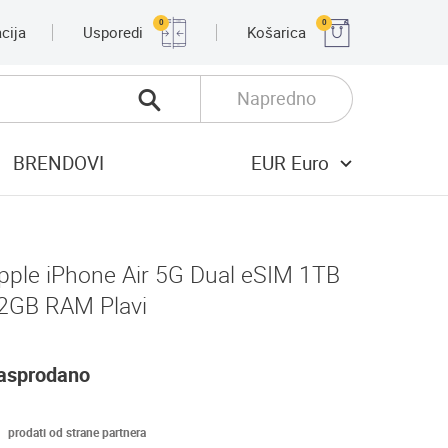
0
0
cija
Usporedi
Košarica
Napredno
BRENDOVI
EUR Euro
pple iPhone Air 5G Dual eSIM 1TB
2GB RAM Plavi
asprodano
prodati od strane partnera