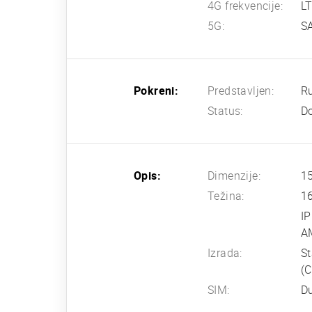
4G frekvencije:
L
5G:
SA
Pokreni:
Predstavljen:
R
Status:
Do
Opis:
Dimenzije:
15
Težina:
1
IP
AM
Izrada:
St
(C
SIM:
Du