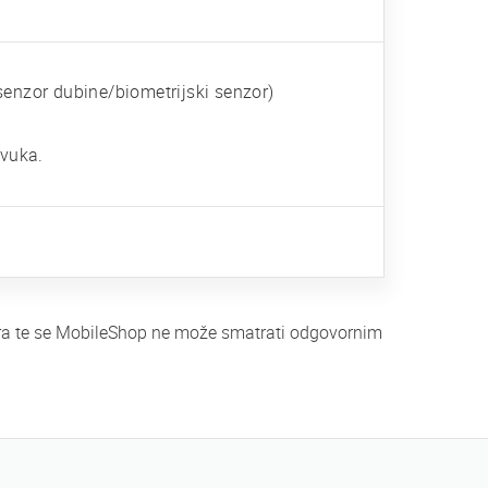
(senzor dubine/biometrijski senzor)
zvuka.
tera te se MobileShop ne može smatrati odgovornim