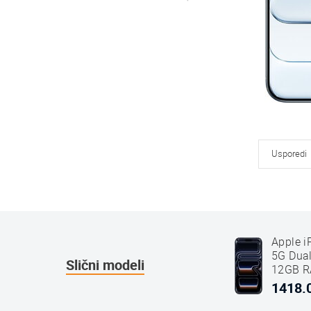
Usporedi
Apple i
5G Dua
Slični modeli
12GB R
Plavi
1418.