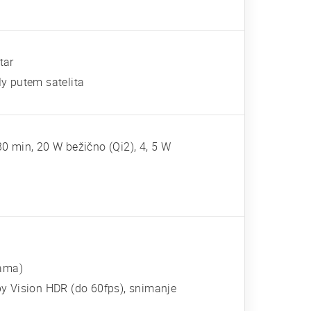
tar
y putem satelita
0 min, 20 W bežično (Qi2), 4, 5 W
rama)
 Vision HDR (do 60fps), snimanje