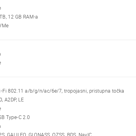
e
 TB, 12 GB RAM-a
VMe
a
e
-Fi 802.11 a/b/g/n/ac/6e/7, tropojasni, pristupna točka
0, A2DP, LE
e
SB Type-C 2.0
a
PS, GALILEO, GLONASS, QZSS, BDS, NavIC