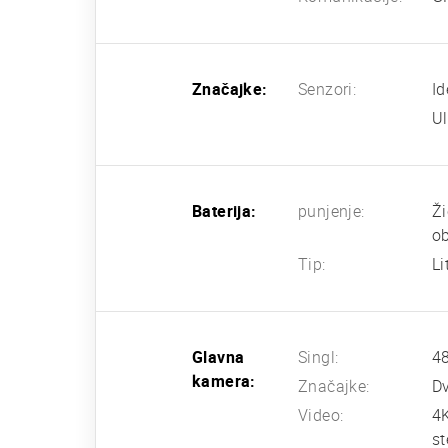
Značajke:
Senzori:
Id
Ul
Baterija:
punjenje:
Ži
ob
Tip:
Li
Glavna
Singl:
48
kamera:
Značajke:
Dv
Video:
4
st