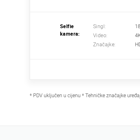
Selfie
Singl:
18
kamera:
Video:
4
Značajke:
HD
* PDV uključen u cijenu * Tehničke značajke uređa