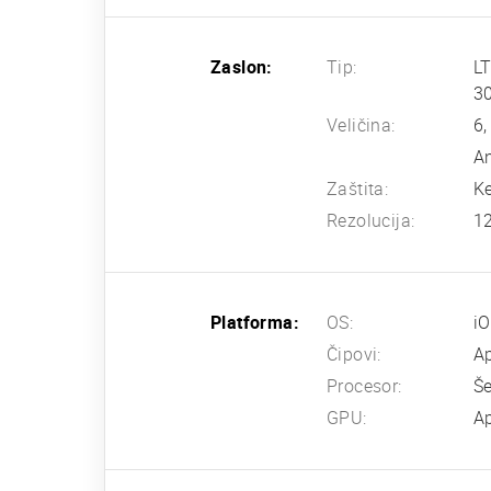
Zaslon:
Tip:
LT
30
Veličina:
6,
An
Zaštita:
Ke
Rezolucija:
12
Platforma:
OS:
i
Čipovi:
Ap
Procesor:
Še
GPU:
Ap