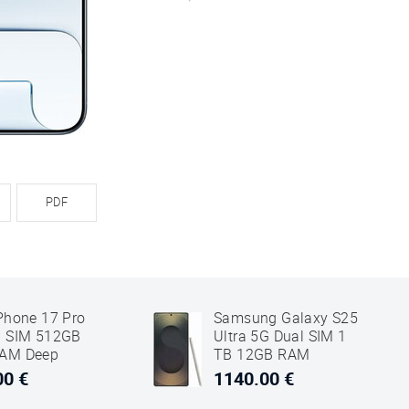
PDF
Phone 17 Pro
Samsung Galaxy S25
l SIM 512GB
Ultra 5G Dual SIM 1
AM Deep
TB 12GB RAM
Titanium Crni
00 €
1140.00 €