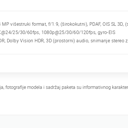
 MP višestruki format, f/1.9, (širokokutni), PDAF, OIS SL 3D, 
K@24/25/30/60fps, 1080p@25/30/60/120fps, gyro-EIS
R, Dolby Vision HDR, 3D (prostorni) audio, snimanje stereo 
ja, fotografije modela i sadržaj paketa su informativnog karak