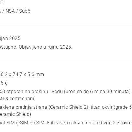
TE
 / NSA / Sub6
ujan 2025.
stupno. Objavljeno u rujnu 2025.
6.2 x 74.7 x 5.6 mm
65 g
68 otporan na prašinu i vodu (uronjen do 6 m na 30 minuta)
EX certificirani)
aklena prednja strana (Ceramic Shield 2), titan okvir (grade 5
eramic Shield)
al SIM (eSIM + eSIM, 8 ili više, maksimalno aktivne 2 istov