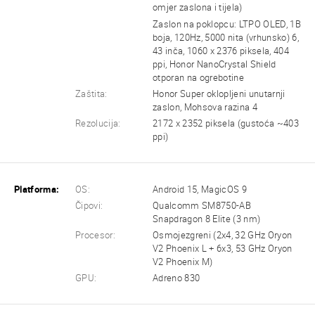
omjer zaslona i tijela)
Zaslon na poklopcu: LTPO OLED, 1B
boja, 120Hz, 5000 nita (vrhunsko) 6,
43 inča, 1060 x 2376 piksela, 404
ppi, Honor NanoCrystal Shield
otporan na ogrebotine
Zaštita:
Honor Super oklopljeni unutarnji
zaslon, Mohsova razina 4
Rezolucija:
2172 x 2352 piksela (gustoća ~403
ppi)
Platforma:
OS:
Android 15, MagicOS 9
Čipovi:
Qualcomm SM8750-AB
Snapdragon 8 Elite (3 nm)
Procesor:
Osmojezgreni (2x4, 32 GHz Oryon
V2 Phoenix L + 6x3, 53 GHz Oryon
V2 Phoenix M)
GPU:
Adreno 830