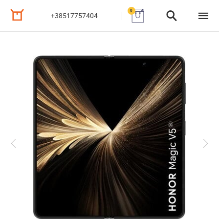
0
+38517757404