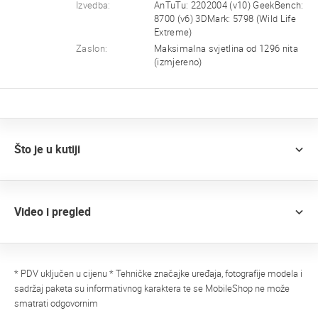
Izvedba:
AnTuTu: 2202004 (v10) GeekBench:
8700 (v6) 3DMark: 5798 (Wild Life
Extreme)
Zaslon:
Maksimalna svjetlina od 1296 nita
(izmjereno)
Što je u kutiji
Video i pregled
* PDV uključen u cijenu * Tehničke značajke uređaja, fotografije modela i
sadržaj paketa su informativnog karaktera te se MobileShop ne može
smatrati odgovornim