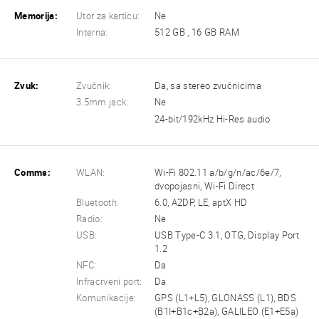
Memorija:
Utor za karticu:
Ne
Interna:
512 GB , 16 GB RAM
Zvuk:
Zvučnik:
Da, sa stereo zvučnicima
3.5mm jack:
Ne
24-bit/192kHz Hi-Res audio
Comms:
WLAN:
Wi-Fi 802.11 a/b/g/n/ac/6e/7,
dvopojasni, Wi-Fi Direct
Bluetooth:
6.0, A2DP, LE, aptX HD
Radio:
Ne
USB:
USB Type-C 3.1, OTG, Display Port
1.2
NFC:
Da
Infracrveni port:
Da
Komunikacije:
GPS (L1+L5), GLONASS (L1), BDS
(B1I+B1c+B2a), GALILEO (E1+E5a)