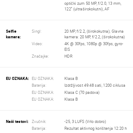
optički zum 50 MP, f/2.0, 13 mm,
122˚ (ultraširokokutni), AF
Selfie
Singl:
20 MP, f/2.2, (širokokutna); Glavna
kamera:
kamera: 20 MP, f/2.2, (širokokutna)
Video:
4K @ 30fps, 1080p @ 30fps, gyro-
EIS
Značajke:
HDR
EU OZNAKA:
EU OZNAKA:
Klasa B
Baterija:
Izdržljivost 49:48 sati, 1200 ciklusa
EU OZNAKA:
Klasa C (70 padova)
EU OZNAKA:
Klasa B
Naši testovi:
Zvučnik:
-25, 3 LUFS (Vrlo dobro)
Baterija:
Rezultat aktivnog korištenja 12:20 h