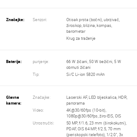
Značajke:
Senzori:
Otisak prsta (bočni), ubrzivač,
žiroskop, blizina, kompas,
barometar
Krug za traženje
Baterija:
punjenje:
66 W žičani, 50 W bežični, 5 W
obrnuti žičani
Tip:
Si/C Li-ion 5820 mAh
Glavna
Značajke:
Laserski AF, LED bljeskalica, HDR,
kamera:
panorama
Video:
4K@30/60fps (10-bit),
1080p@30/60fps, žiro-EIS, OIS
Utrostručiti:
50 MP, f/1.6, 23 mm (širokokutni),
PDAF, OIS 64 MP, f/2.5, 70 mm
(periskopski telefoto), 1/2.0", 3x