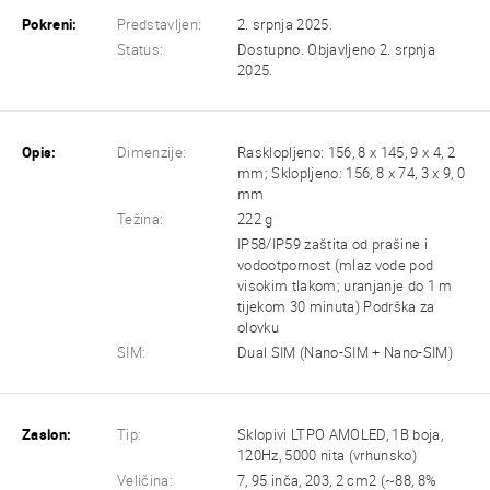
Pokreni:
Predstavljen:
2. srpnja 2025.
Status:
Dostupno. Objavljeno 2. srpnja
2025.
Opis:
Dimenzije:
Rasklopljeno: 156, 8 x 145, 9 x 4, 2
mm; Sklopljeno: 156, 8 x 74, 3 x 9, 0
mm
Težina:
222 g
IP58/IP59 zaštita od prašine i
vodootpornost (mlaz vode pod
visokim tlakom; uranjanje do 1 m
tijekom 30 minuta) Podrška za
olovku
SIM:
Dual SIM (Nano-SIM + Nano-SIM)
Zaslon:
Tip:
Sklopivi LTPO AMOLED, 1B boja,
120Hz, 5000 nita (vrhunsko)
Veličina:
7, 95 inča, 203, 2 cm2 (~88, 8%