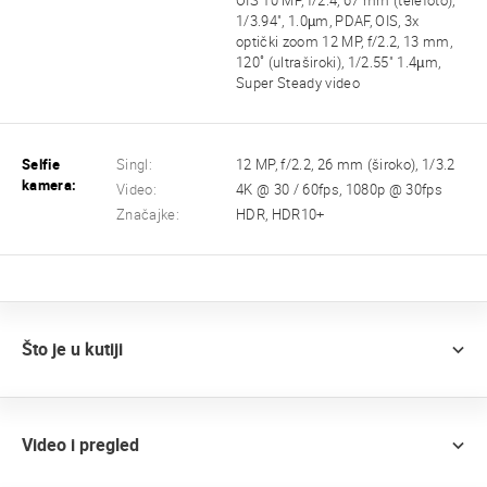
OIS 10 MP, f/2.4, 67 mm (telefoto),
1/3.94", 1.0µm, PDAF, OIS, 3x
optički zoom 12 MP, f/2.2, 13 mm,
120˚ (ultraširoki), 1/2.55" 1.4µm,
Super Steady video
Selfie
Singl:
12 MP, f/2.2, 26 mm (široko), 1/3.2
kamera:
Video:
4K @ 30 / 60fps, 1080p @ 30fps
Značajke:
HDR, HDR10+
Što je u kutiji
Video i pregled