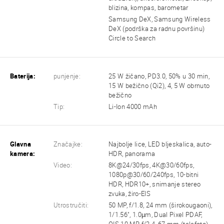
blizina, kompas, barometar
Samsung DeX, Samsung Wireless
DeX (podrška za radnu površinu)
Circle to Search
Baterija:
punjenje:
25 W žičano, PD3.0, 50% u 30 min,
15 W bežično (Qi2), 4, 5 W obrnuto
bežično
Tip:
Li-Ion 4000 mAh
Glavna
Značajke:
Najbolje lice, LED bljeskalica, auto-
kamera:
HDR, panorama
Video:
8K@24/30fps, 4K@30/60fps,
1080p@30/60/240fps, 10-bitni
HDR, HDR10+, snimanje stereo
zvuka, žiro-EIS
Utrostručiti:
50 MP, f/1.8, 24 mm (širokougaoni),
1/1.56", 1.0µm, Dual Pixel PDAF,