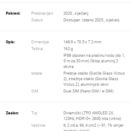
Pokreni:
Predstavljen:
2025., siječanj
Status:
Dostupan. Izdano 2025., siječanj
Opis:
Dimenzije:
146.9 x 70.5 x 7.2 mm
Težina:
162 g
IP68 otporan na prašinu/vodu (do 1,
5 m za 30 min) Oklop aluminij 2
okvira
Izrada:
Prednje staklo (Gorilla Glass Victus
2), stražnje staklo (Gorilla Glass
Victus 2), aluminijski okvir
SIM:
Dual SIM (Nano-SIM / e-SIM)
Zaslon:
Tip:
Dinamički LTPO AMOLED 2X,
120Hz, HDR10+, 2600 nita (vršno)
Veličina:
6, 2 inča, 94, 4 cm2 (~91, 1% omjer
zaslona i tijela)