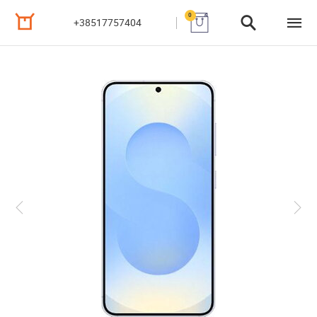
0
+38517757404