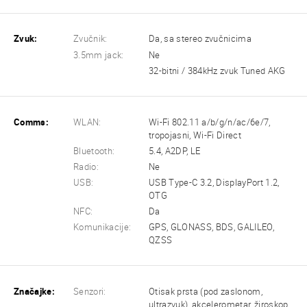
Zvuk:
Zvučnik:
Da, sa stereo zvučnicima
3.5mm jack:
Ne
32-bitni / 384kHz zvuk Tuned AKG
Comms:
WLAN:
Wi-Fi 802.11 a/b/g/n/ac/6e/7,
tropojasni, Wi-Fi Direct
Bluetooth:
5.4, A2DP, LE
Radio:
Ne
USB:
USB Type-C 3.2, DisplayPort 1.2,
OTG
NFC:
Da
Komunikacije:
GPS, GLONASS, BDS, GALILEO,
QZSS
Značajke:
Senzori:
Otisak prsta (pod zaslonom,
ultrazvuk), akcelerometar, žiroskop,