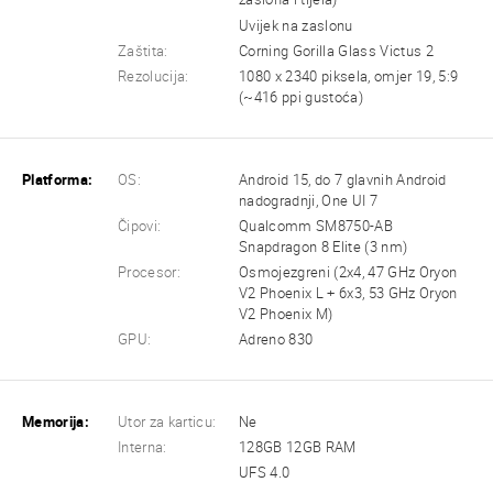
Uvijek na zaslonu
Zaštita:
Corning Gorilla Glass Victus 2
Rezolucija:
1080 x 2340 piksela, omjer 19, 5:9
(~416 ppi gustoća)
Platforma:
OS:
Android 15, do 7 glavnih Android
nadogradnji, One UI 7
Čipovi:
Qualcomm SM8750-AB
Snapdragon 8 Elite (3 nm)
Procesor:
Osmojezgreni (2x4, 47 GHz Oryon
V2 Phoenix L + 6x3, 53 GHz Oryon
V2 Phoenix M)
GPU:
Adreno 830
Memorija:
Utor za karticu:
Ne
Interna:
128GB 12GB RAM
UFS 4.0