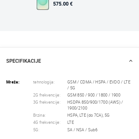
575.00 €
SPECIFIKACIJE
Mreža:
tehnologija:
GSM / CDMA / HSPA / EVDO / LTE
/ 5G
2G frekvencije:
GSM 850 / 900 / 1800 / 1900
3G frekvencije:
HSDPA 850/900/1700 (AWS) /
1900/2100
Brzina:
HSPA, LTE (do 7CA), 5G
4G frekvencije:
LTE
5G:
SA / NSA / Sub6