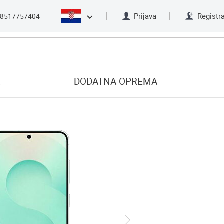
Prijava
Registra
8517757404
A
DODATNA OPREMA