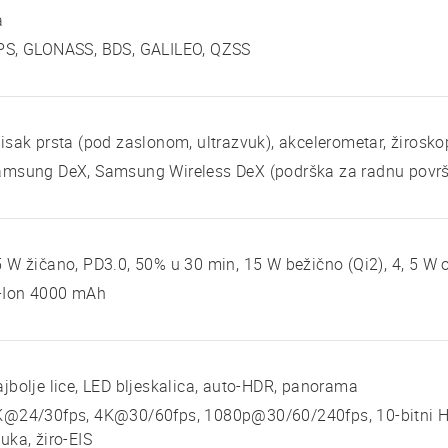
a
PS, GLONASS, BDS, GALILEO, QZSS
isak prsta (pod zaslonom, ultrazvuk), akcelerometar, žirosko
msung DeX, Samsung Wireless DeX (podrška za radnu površi
 W žičano, PD3.0, 50% u 30 min, 15 W bežično (Qi2), 4, 5 W 
i-Ion 4000 mAh
jbolje lice, LED bljeskalica, auto-HDR, panorama
K@24/30fps, 4K@30/60fps, 1080p@30/60/240fps, 10-bitni H
uka, žiro-EIS