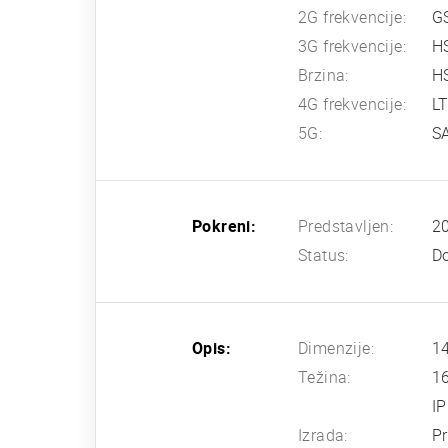
2G frekvencije:
G
3G frekvencije:
H
Brzina:
HS
4G frekvencije:
L
5G:
SA
Pokreni:
Predstavljen:
20
Status:
Do
Opis:
Dimenzije:
14
Težina:
1
IP
Izrada:
Pr