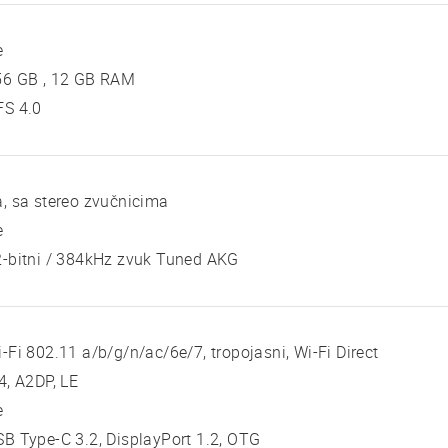
e
56 GB , 12 GB RAM
FS 4.0
, sa stereo zvučnicima
e
-bitni / 384kHz zvuk Tuned AKG
-Fi 802.11 a/b/g/n/ac/6e/7, tropojasni, Wi-Fi Direct
4, A2DP, LE
e
B Type-C 3.2, DisplayPort 1.2, OTG