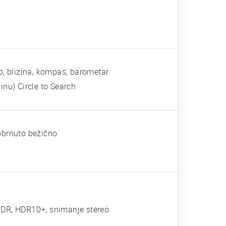
p, blizina, kompas, barometar
nu) Circle to Search
obrnuto bežično
DR, HDR10+, snimanje stereo