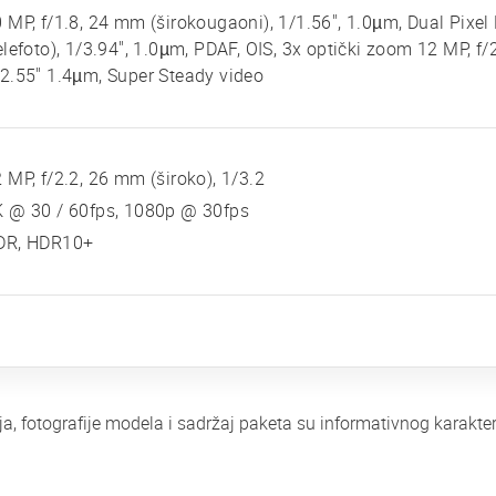
 MP, f/1.8, 24 mm (širokougaoni), 1/1.56", 1.0µm, Dual Pixel
elefoto), 1/3.94", 1.0µm, PDAF, OIS, 3x optički zoom 12 MP, f/2
2.55" 1.4µm, Super Steady video
 MP, f/2.2, 26 mm (široko), 1/3.2
K @ 30 / 60fps, 1080p @ 30fps
DR, HDR10+
ja, fotografije modela i sadržaj paketa su informativnog karak