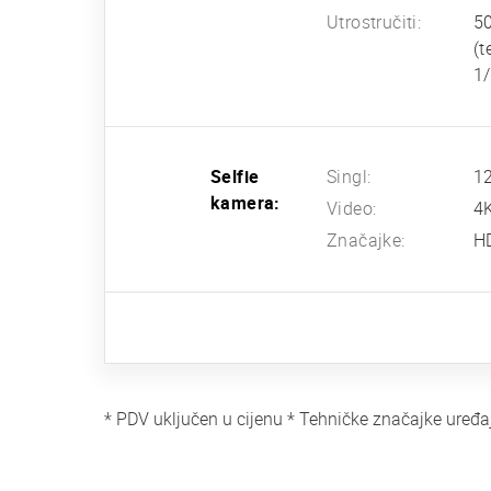
Utrostručiti:
50
(t
1/
Selfie
Singl:
12
kamera:
Video:
4
Značajke:
H
* PDV uključen u cijenu * Tehničke značajke uređa