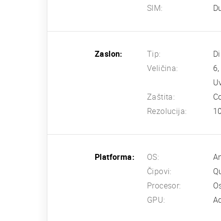
SIM:
Du
Zaslon:
Tip:
D
Veličina:
6,
Uv
Zaštita:
Co
Rezolucija:
10
Platforma:
OS:
An
Čipovi:
Q
Procesor:
Os
GPU:
A