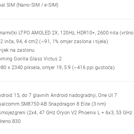
al SIM (Nano-SIM / e-SIM)
inamički LTPO AMOLED 2X, 120Hz, HDR10+, 2600 nita (vršno
 2 inča, 94, 4 cm2 (~91, 1% omjer zaslona i tijela)
ijek na zaslonu
rning Gorilla Glass Victus 2
80 x 2340 piksela, omjer 19, 5:9 (~416 ppi gustoća)
droid 15, do 7 glavnih Android nadogradnji, One UI 7
ualcomm SM8750-AB Snapdragon 8 Elite (3 nm)
mojezgreni (2x4, 47 GHz Oryon V2 Phoenix L + 6x3, 53 GHz
dreno 830