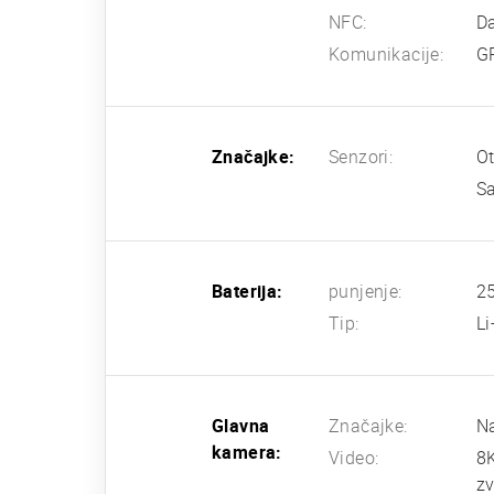
NFC:
D
Komunikacije:
G
Značajke:
Senzori:
Ot
Sa
Baterija:
punjenje:
25
Tip:
L
Glavna
Značajke:
Na
kamera:
Video:
8
zv