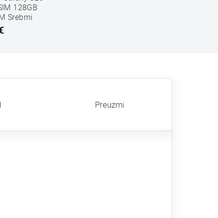
 SIM 128GB
 Srebrni
€
d
Preuzmi