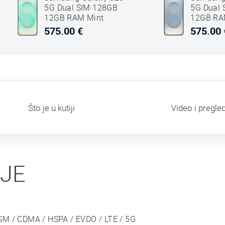
5G Dual SIM 128GB
5G Dual
12GB RAM Mint
12GB RAM
Zeleni
575.00 €
575.00 
Što je u kutiji
Video i pregle
IJE
SM / CDMA / HSPA / EVDO / LTE / 5G