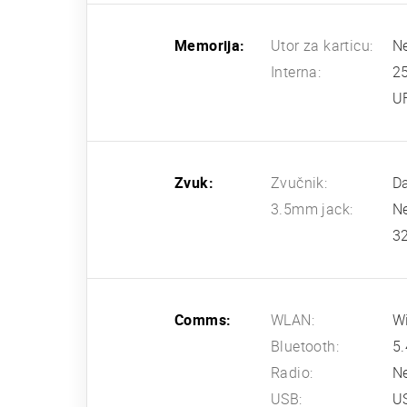
Memorija:
Utor za karticu:
N
Interna:
2
U
Zvuk:
Zvučnik:
Da
3.5mm jack:
N
32
Comms:
WLAN:
Wi
Bluetooth:
5.
Radio:
N
USB:
US