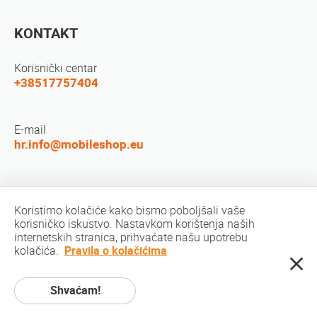
KONTAKT
Korisnički centar
+38517757404
E-mail
hr.info@mobileshop.eu
Društvene mreže
Koristimo kolačiće kako bismo poboljšali vaše
korisničko iskustvo. Nastavkom korištenja naših
internetskih stranica, prihvaćate našu upotrebu
kolačića.
Pravila o kolačićima
Shvaćam!
Autorsko pravo © 2010-2026 MobileShop.eu. Sva prava pridržana. Sve slike
proizvoda na stranicama vlasništvo su Mobileshop.eu | Web Design: Art &