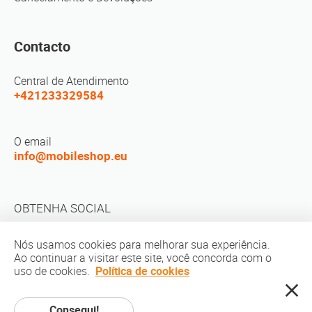
Contacto
Central de Atendimento
+421233329584
O email
info@mobileshop.eu
OBTENHA SOCIAL
Nós usamos cookies para melhorar sua experiência.
Ao continuar a visitar este site, você concorda com o
uso de cookies.
Política de cookies
direito autoral © 2010-2026 MobileShop.eu. Todos os direitos reservados.
Consegui!