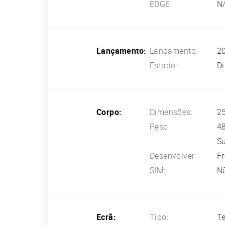
EDGE:
N
Lançamento:
Lançamento:
20
Estado:
D
Corpo:
Dimensões:
25
Peso:
4
Su
Desenvolver:
Fr
SIM:
N
Ecrã:
Tipo:
Te