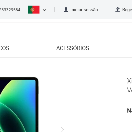
Iniciar sessão
Regi
233329584
COS
ACESSÓRIOS
X
V
N