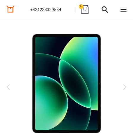
0
+421233329584