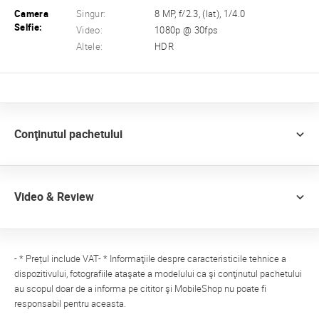
Camera
Singur:
8 MP, f/2.3, (lat), 1/4.0
Selfie:
Video:
1080p @ 30fps
Altele:
HDR
Conţinutul pachetului
Video & Review
- * Prețul include VAT- * Informaţiile despre caracteristicile tehnice a
dispozitivului, fotografiile ataşate a modelului ca şi conţinutul pachetului
au scopul doar de a informa pe cititor şi MobileShop nu poate fi
responsabil pentru aceasta.