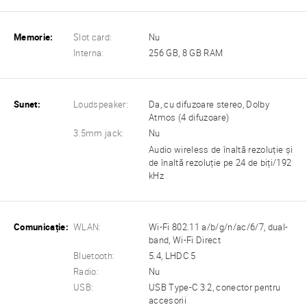
Memorie:
Slot card:
Nu
Interna:
256 GB, 8 GB RAM
Sunet:
Loudspeaker:
Da, cu difuzoare stereo, Dolby
Atmos (4 difuzoare)
3.5mm jack:
Nu
Audio wireless de înaltă rezoluție și
de înaltă rezoluție pe 24 de biți/192
kHz
Comunicație:
WLAN:
Wi-Fi 802.11 a/b/g/n/ac/6/7, dual-
band, Wi-Fi Direct
Bluetooth:
5.4, LHDC 5
Radio:
Nu
USB:
USB Type-C 3.2, conector pentru
accesorii