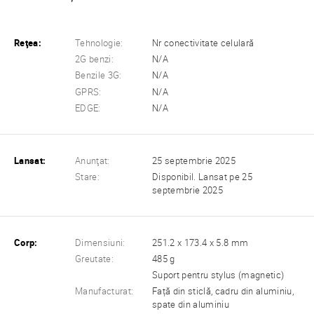
Reţea:
Tehnologie:
Nr conectivitate celulară
2G benzi:
N/A
Benzile 3G:
N/A
GPRS:
N/A
EDGE:
N/A
Lansat:
Anunţat:
25 septembrie 2025
Stare:
Disponibil. Lansat pe 25
septembrie 2025
Corp:
Dimensiuni:
251.2 x 173.4 x 5.8 mm
Greutate:
485 g
Suport pentru stylus (magnetic)
Manufacturat:
Față din sticlă, cadru din aluminiu,
spate din aluminiu