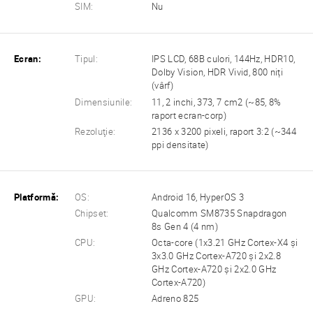
SIM:
Nu
Ecran:
Tipul:
IPS LCD, 68B culori, 144Hz, HDR10,
Dolby Vision, HDR Vivid, 800 niți
(vârf)
Dimensiunile:
11, 2 inchi, 373, 7 cm2 (~85, 8%
raport ecran-corp)
Rezoluţie:
2136 x 3200 pixeli, raport 3:2 (~344
ppi densitate)
Platformă:
OS:
Android 16, HyperOS 3
Chipset:
Qualcomm SM8735 Snapdragon
8s Gen 4 (4 nm)
CPU:
Octa-core (1x3.21 GHz Cortex-X4 și
3x3.0 GHz Cortex-A720 și 2x2.8
GHz Cortex-A720 și 2x2.0 GHz
Cortex-A720)
GPU:
Adreno 825