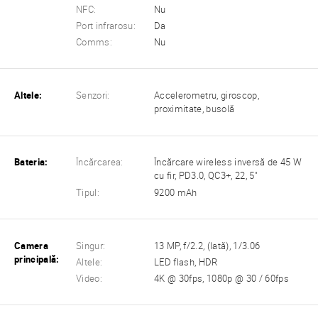
NFC:
Nu
Port infrarosu:
Da
Comms:
Nu
Altele:
Senzori:
Accelerometru, giroscop,
proximitate, busolă
Bateria:
Încărcarea:
Încărcare wireless inversă de 45 W
cu fir, PD3.0, QC3+, 22, 5"
Tipul:
9200 mAh
Camera
Singur:
13 MP, f/2.2, (lată), 1/3.06
principală:
Altele:
LED flash, HDR
Video:
4K @ 30fps, 1080p @ 30 / 60fps