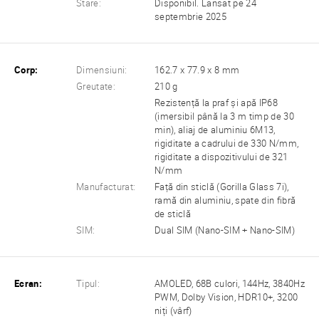
Stare:
Disponibil. Lansat pe 24
septembrie 2025
Corp:
Dimensiuni:
162.7 x 77.9 x 8 mm
Greutate:
210 g
Rezistență la praf și apă IP68
(imersibil până la 3 m timp de 30
min), aliaj de aluminiu 6M13,
rigiditate a cadrului de 330 N/mm,
rigiditate a dispozitivului de 321
N/mm
Manufacturat:
Față din sticlă (Gorilla Glass 7i),
ramă din aluminiu, spate din fibră
de sticlă
SIM:
Dual SIM (Nano-SIM + Nano-SIM)
Ecran:
Tipul:
AMOLED, 68B culori, 144Hz, 3840Hz
PWM, Dolby Vision, HDR10+, 3200
niți (vârf)