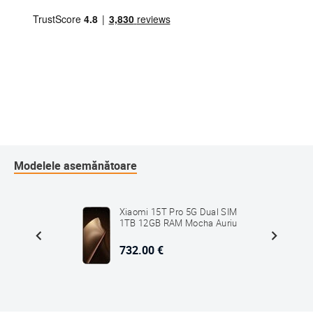
Modelele asemănătoare
al SIM
Xiaomi 15T Pro 5G Dual SIM
1TB 12GB RAM Mocha Auriu
732.00 €