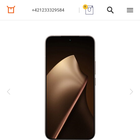
0
+421233329584