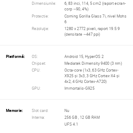
Dimensiunile:
6, 83 inci, 114, 5 cm2 (raport ecran-
corp ~90, 4%)
Protectie:
Corning Gorilla Glass 7i, nivel Mohs
6
Rezoluţie:
1280 x 2772 pixeli, raport 19.5:9
(densitate ~447 ppi)
Platformă:
OS:
Android 15, HyperOS 2
Chipset:
Mediatek Dimensity 9400 (3 nm)
CPU:
Octa-core (1x3, 63 GHz Cortex-
X925 și 3x3, 3 GHz Cortex-X4 și
4x2, 4 GHz Cortex-A720)
GPU:
Immortalis-G925
Memorie:
Slot card:
Nu
Interna:
256 GB , 12 GB RAM
UFS 4.1