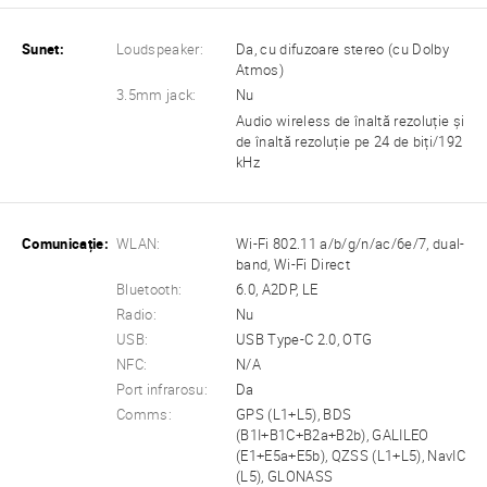
Sunet:
Loudspeaker:
Da, cu difuzoare stereo (cu Dolby
Atmos)
3.5mm jack:
Nu
Audio wireless de înaltă rezoluție și
de înaltă rezoluție pe 24 de biți/192
kHz
Comunicație:
WLAN:
Wi-Fi 802.11 a/b/g/n/ac/6e/7, dual-
band, Wi-Fi Direct
Bluetooth:
6.0, A2DP, LE
Radio:
Nu
USB:
USB Type-C 2.0, OTG
NFC:
N/A
Port infrarosu:
Da
Comms:
GPS (L1+L5), BDS
(B1I+B1C+B2a+B2b), GALILEO
(E1+E5a+E5b), QZSS (L1+L5), NavIC
(L5), GLONASS