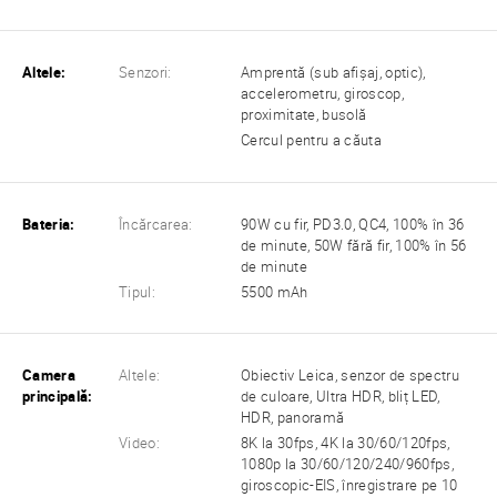
Altele:
Senzori:
Amprentă (sub afișaj, optic),
accelerometru, giroscop,
proximitate, busolă
Cercul pentru a căuta
Bateria:
Încărcarea:
90W cu fir, PD3.0, QC4, 100% în 36
de minute, 50W fără fir, 100% în 56
de minute
Tipul:
5500 mAh
Camera
Altele:
Obiectiv Leica, senzor de spectru
principală:
de culoare, Ultra HDR, bliț LED,
HDR, panoramă
Video:
8K la 30fps, 4K la 30/60/120fps,
1080p la 30/60/120/240/960fps,
giroscopic-EIS, înregistrare pe 10