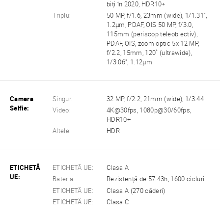
biți în 2020, HDR10+
Triplu:
50 MP, f/1.6, 23mm (wide), 1/1.31",
1.2µm, PDAF, OIS 50 MP, f/3.0,
115mm (periscop teleobiectiv),
PDAF, OIS, zoom optic 5x 12 MP,
f/2.2, 15mm, 120˚ (ultrawide),
1/3.06", 1.12µm
Camera
Singur:
32 MP, f/2.2, 21mm (wide), 1/3.44
Selfie:
Video:
4K@30fps, 1080p@30/60fps,
HDR10+
Altele:
HDR
ETICHETĂ
ETICHETĂ UE:
Clasa A
UE:
Bateria:
Rezistență de 57:43h, 1600 cicluri
ETICHETĂ UE:
Clasa A (270 căderi)
ETICHETĂ UE:
Clasa C