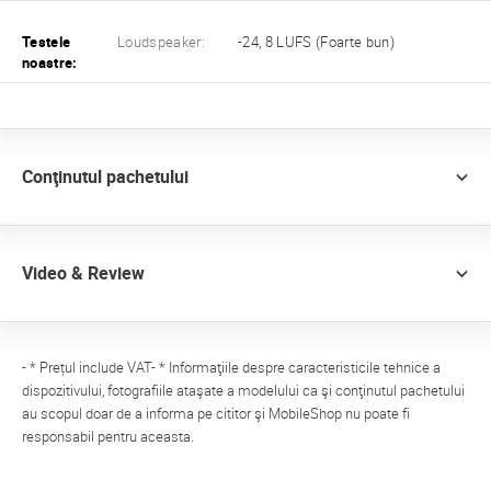
Testele
Loudspeaker:
-24, 8 LUFS (Foarte bun)
noastre:
Conţinutul pachetului
Video & Review
- * Prețul include VAT- * Informaţiile despre caracteristicile tehnice a
dispozitivului, fotografiile ataşate a modelului ca şi conţinutul pachetului
au scopul doar de a informa pe cititor şi MobileShop nu poate fi
responsabil pentru aceasta.