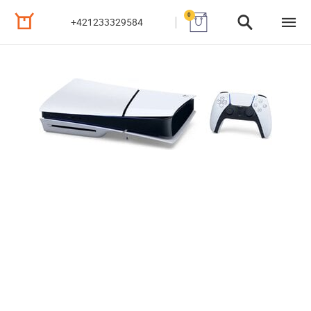
0
+421233329584