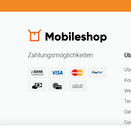
Zahlungsmöglichkeiten
Üb
Üb
Ko
MEHR
We
Te
Da
Coo