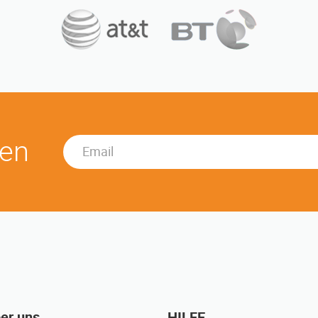
ren
er uns
HILFE