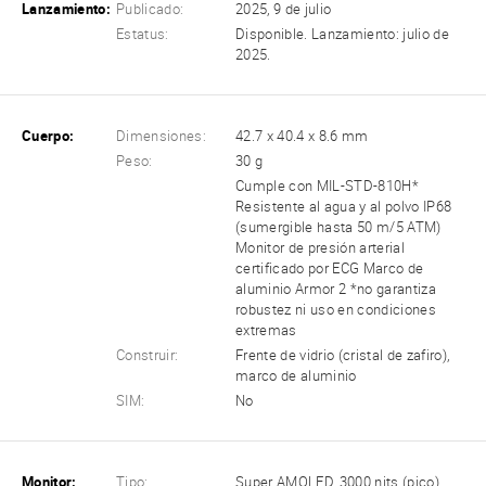
Lanzamiento:
Publicado:
2025, 9 de julio
Estatus:
Disponible. Lanzamiento: julio de
2025.
Cuerpo:
Dimensiones:
42.7 x 40.4 x 8.6 mm
Peso:
30 g
Cumple con MIL-STD-810H*
Resistente al agua y al polvo IP68
(sumergible hasta 50 m/5 ATM)
Monitor de presión arterial
certificado por ECG Marco de
aluminio Armor 2 *no garantiza
robustez ni uso en condiciones
extremas
Construir:
Frente de vidrio (cristal de zafiro),
marco de aluminio
SIM:
No
Monitor:
Tipo:
Super AMOLED, 3000 nits (pico)