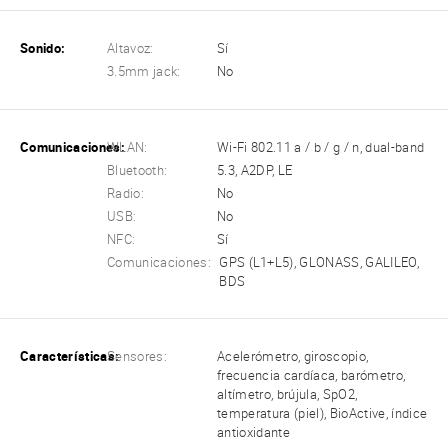
Sonido:
Altavoz:
Sí
3.5mm jack:
No
Comunicaciones:
WLAN:
Wi-Fi 802.11 a / b / g / n, dual-band
Bluetooth:
5.3, A2DP, LE
Radio:
No
USB:
No
NFC:
Sí
Comunicaciones:
GPS (L1+L5), GLONASS, GALILEO,
BDS
Características:
Sensores:
Acelerómetro, giroscopio,
frecuencia cardíaca, barómetro,
altímetro, brújula, SpO2,
temperatura (piel), BioActive, índice
antioxidante