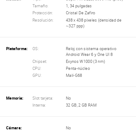
Tamaño:
1, 34 pulgadas
Protección:
Cristal De Zafiro
Resolución:
438 x 438 píxeles (densidad de
~327 ppp)
Plataforma:
OS:
Reloj con sistema operativo
Android Wear 6 y One UI 8
Chipset:
Exynos W1000 (3 nm)
CPU:
Penta-núcleo
GPU:
Malí-G68
Memoria:
Slot tarjeta:
No
Interna:
32 GB, 2 GB RAM
Cámara:
No