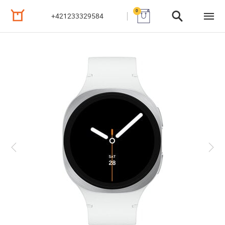
0
+421233329584