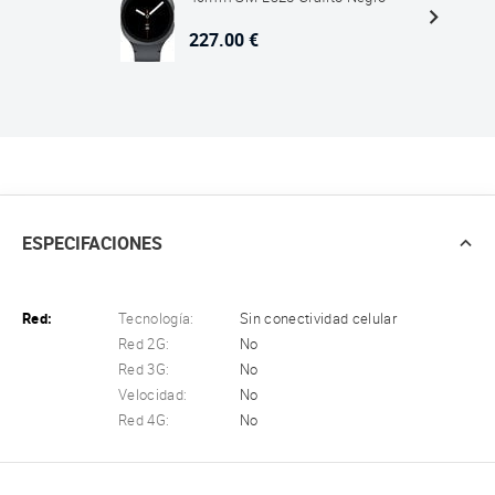
227.00 €
ESPECIFACIONES
Red:
Tecnología:
Sin conectividad celular
Red 2G:
No
Red 3G:
No
Velocidad:
No
Red 4G:
No