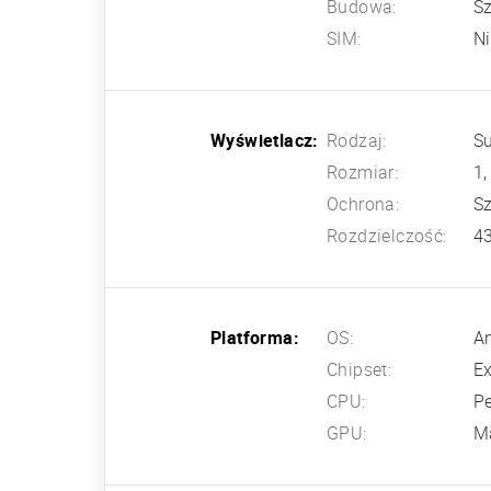
Budowa:
Sz
SIM:
N
Wyświetlacz:
Rodzaj:
S
Rozmiar:
1,
Ochrona:
S
Rozdzielczość:
43
Platforma:
OS:
An
Chipset:
E
CPU:
P
GPU:
M