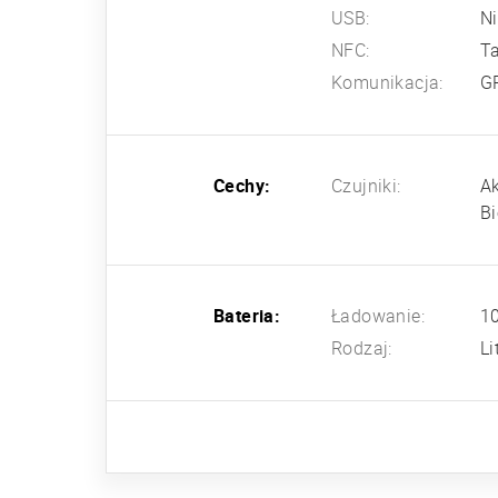
USB:
N
NFC:
T
Komunikacja:
G
Cechy:
Czujniki:
Ak
Bi
Bateria:
Ładowanie:
1
Rodzaj:
L