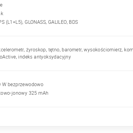
ie
ak
PS (L1+L5), GLONASS, GALILEO, BDS
celerometr, żyroskop, tętno, barometr, wysokościomierz, kom
oActive, indeks antyoksydacyjny
0 W bezprzewodowo
itowo-jonowy 325 mAh