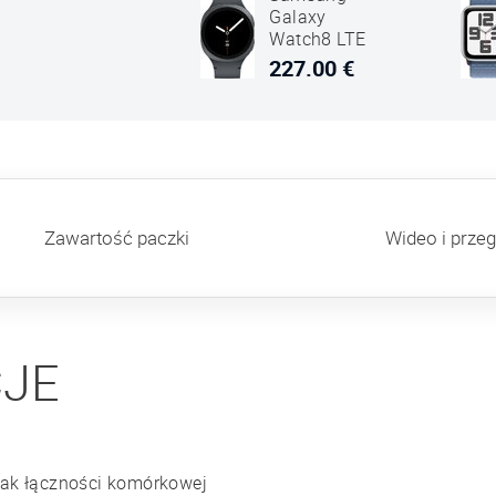
Galaxy
Watch8 LTE
40mm SM-
227.00 €
L325 Grafit
Czarny
Zawartość paczki
Wideo i przeg
CJE
rak łączności komórkowej