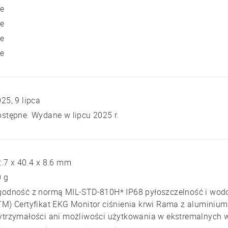
ie
ie
ie
ie
25, 9 lipca
stępne. Wydane w lipcu 2025 r.
.7 x 40.4 x 8.6 mm
0 g
godność z normą MIL-STD-810H* IP68 pyłoszczelność i wod
M) Certyfikat EKG Monitor ciśnienia krwi Rama z aluminium
ytrzymałości ani możliwości użytkowania w ekstremalnych