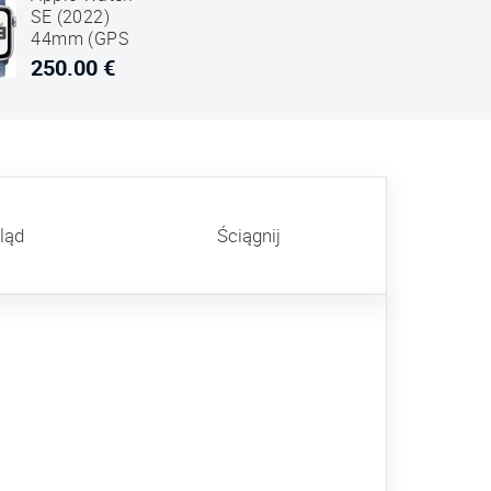
SE (2022)
44mm (GPS
Only)
250.00 €
Aluminium
Case Silver
Sport Loop
Winter
Niebieski
ląd
Ściągnij