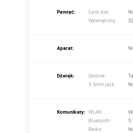
Pamięć:
Card slot:
N
Wewnętrzny:
3
Aparat:
N
Dźwięk:
Głośnik:
T
3.5mm jack:
N
Komunikaty:
WLAN:
Wi
Bluetooth :
5.
Radio:
N