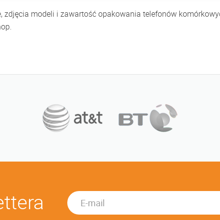
e, zdjęcia modeli i zawartość opakowania telefonów komórkowyc
hop.
ettera