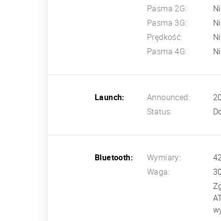
Pasma 2G:
N
Pasma 3G:
N
Prędkość:
N
Pasma 4G:
N
Launch:
Announced:
20
Status:
Do
Bluetooth:
Wymiary:
42
Waga:
3
Z
AT
w