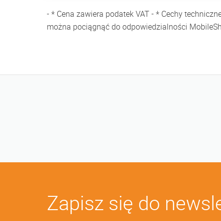
- * Cena zawiera podatek VAT - * Cechy techniczn
można pociągnąć do odpowiedzialności MobileS
Zapisz się do newsl