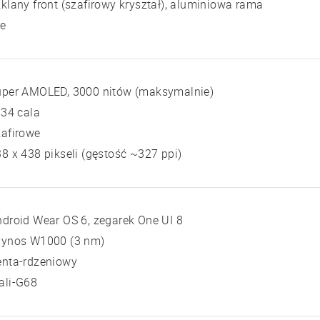
klany front (szafirowy kryształ), aluminiowa rama
ie
uper AMOLED, 3000 nitów (maksymalnie)
 34 cala
zafirowe
8 x 438 pikseli (gęstość ~327 ppi)
droid Wear OS 6, zegarek One UI 8
xynos W1000 (3 nm)
enta-rdzeniowy
ali-G68