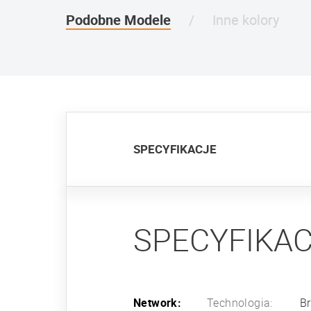
Podobne Modele
Inne kolory
SPECYFIKACJE
SPECYFIKA
Network:
Technologia:
B