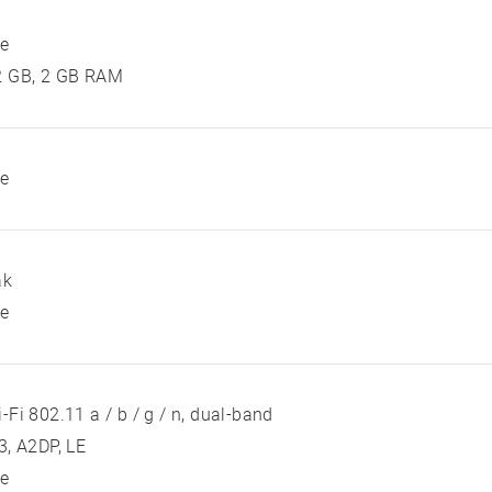
ie
2 GB, 2 GB RAM
ie
ak
ie
-Fi 802.11 a / b / g / n, dual-band
3, A2DP, LE
ie