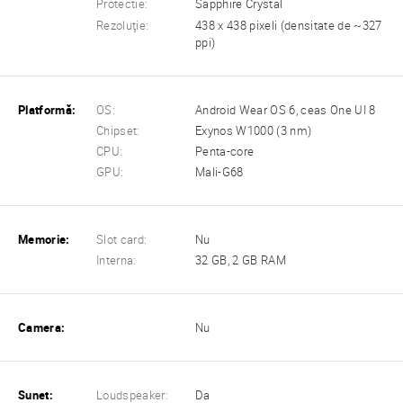
Protectie:
Sapphire Crystal
Rezoluţie:
438 x 438 pixeli (densitate de ~327
ppi)
Platformă:
OS:
Android Wear OS 6, ceas One UI 8
Chipset:
Exynos W1000 (3 nm)
CPU:
Penta-core
GPU:
Mali-G68
Memorie:
Slot card:
Nu
Interna:
32 GB, 2 GB RAM
Camera:
Nu
Sunet:
Loudspeaker:
Da