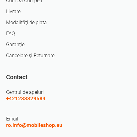
Cum Să Cumperi
Livrare
Modalități de plată
FAQ
Garanție
Cancelare şi Returnare
Contact
Centrul de apeluri
+421233329584
Email
ro.info@mobileshop.eu