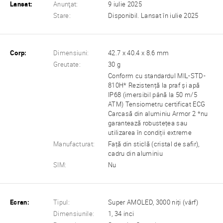
Lansat:
Anunţat:
9 iulie 2025
Stare:
Disponibil. Lansat în iulie 2025
Corp:
Dimensiuni:
42.7 x 40.4 x 8.6 mm
Greutate:
30 g
Conform cu standardul MIL-STD-
810H* Rezistență la praf și apă
IP68 (imersibil până la 50 m/5
ATM) Tensiometru certificat ECG
Carcasă din aluminiu Armor 2 *nu
garantează robustețea sau
utilizarea în condiții extreme
Manufacturat:
Față din sticlă (cristal de safir),
cadru din aluminiu
SIM:
Nu
Ecran:
Tipul:
Super AMOLED, 3000 niți (vârf)
Dimensiunile:
1, 34 inci