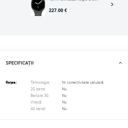
227.00 €
SPECIFICAȚII
Reţea:
Tehnologie:
Nr conectivitate celulară
2G benzi:
Nu
Benzile 3G:
Nu
Viteză:
Nu
4G benzi:
Nu