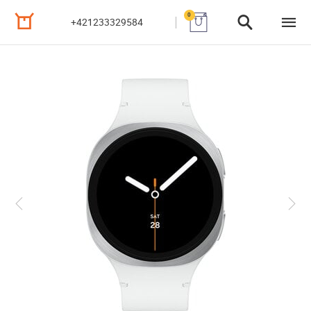
0
+421233329584