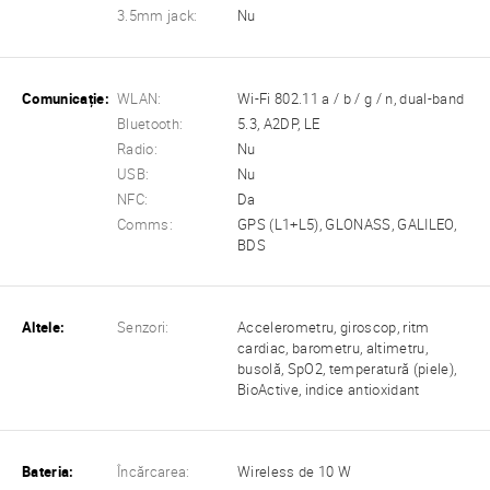
3.5mm jack:
Nu
Comunicație:
WLAN:
Wi-Fi 802.11 a / b / g / n, dual-band
Bluetooth:
5.3, A2DP, LE
Radio:
Nu
USB:
Nu
NFC:
Da
Comms:
GPS (L1+L5), GLONASS, GALILEO,
BDS
Altele:
Senzori:
Accelerometru, giroscop, ritm
cardiac, barometru, altimetru,
busolă, SpO2, temperatură (piele),
BioActive, indice antioxidant
Bateria:
Încărcarea:
Wireless de 10 W