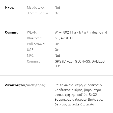
Ήχος:
Μεγάφωνο:
Ναί
3.5mm Βύσμα :
Όχι
Comms:
WLAN:
Wi-Fi 802.11 a / b / g / n, dual-band
Bluetooth:
5.3, A2DP, LE
Ραδιόφωνο:
Όχι
USB:
Όχι
NFC:
Ναί
Comms:
GPS (L1+L5), GLONASS, GALILEO,
BDS
Δυνατότητες:
Αισθητήρες:
Επιταχυνσιόμετρο, γυροσκόπιο,
καρδιακός ρυθμός, βαρόμετρο,
υψομετρητής, πυξίδα, SpO2,
θερμοκρασία (δέρμα), BioActive,
δείκτης αντιοξειδωτικών