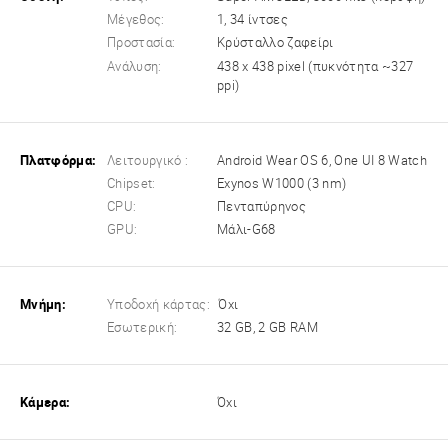
Μέγεθος:
1, 34 ίντσες
Προστασία:
Κρύσταλλο ζαφείρι
Ανάλυση:
438 x 438 pixel (πυκνότητα ~327
ppi)
Πλατφόρμα:
Λειτουργικό :
Android Wear OS 6, One UI 8 Watch
Chipset:
Exynos W1000 (3 nm)
CPU:
Πενταπύρηνος
GPU:
Μάλι-G68
Μνήμη:
Υποδοχή κάρτας:
Όχι
Εσωτερική:
32 GB, 2 GB RAM
Κάμερα:
Όχι