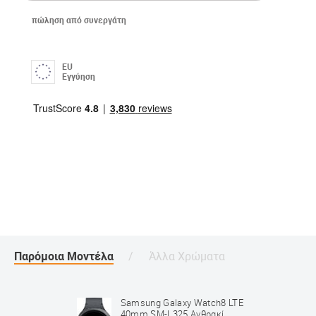
πώληση από συνεργάτη
EU
Εγγύηση
Παρόμοια Μοντέλα
Άλλα Χρώματα
Samsung Galaxy Watch8 LTE
40mm SM-L325 Ανθρακί