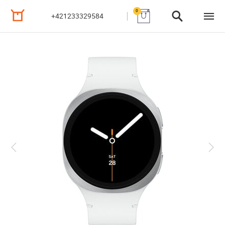
0
+421233329584