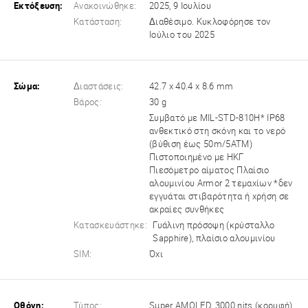
Εκτόξευση:
Ανακοινώθηκε:
2025, 9 Ιουλίου
Κατάσταση:
Διαθέσιμο. Κυκλοφόρησε τον
Ιούλιο του 2025
Σώμα:
Διαστάσεις:
42.7 x 40.4 x 8.6 mm
Βάρος:
30 g
Συμβατό με MIL-STD-810H* IP68
ανθεκτικό στη σκόνη και το νερό
(βύθιση έως 50m/5ATM)
Πιστοποιημένο με ΗΚΓ
Πιεσόμετρο αίματος Πλαίσιο
αλουμινίου Armor 2 τεμαχίων *δεν
εγγυάται στιβαρότητα ή χρήση σε
ακραίες συνθήκες
Κατασκευάστηκε:
Γυάλινη πρόσοψη (κρύσταλλο
Sapphire), πλαίσιο αλουμινίου
SIM:
Όχι
Οθόνη:
Τύπος:
Super AMOLED, 3000 nits (κορυφή)