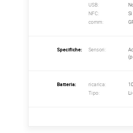
USB:
N
NFC:
Sì
comm:
G
Specifiche:
Sensori:
Ac
(p
Batteria:
ricarica:
10
Tipo:
L