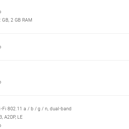
o
2 GB, 2 GB RAM
o
o
-Fi 802.11 a / b / g / n, dual-band
3, A2DP, LE
o