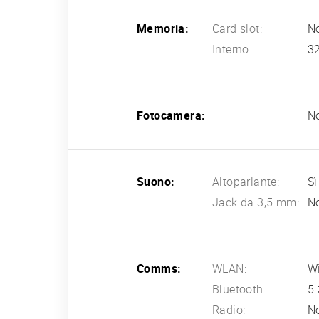
Memoria:
Card slot:
N
Interno:
3
Fotocamera:
N
Suono:
Altoparlante:
Sì
Jack da 3,5 mm:
N
Comms:
WLAN:
Wi
Bluetooth:
5.
Radio:
N