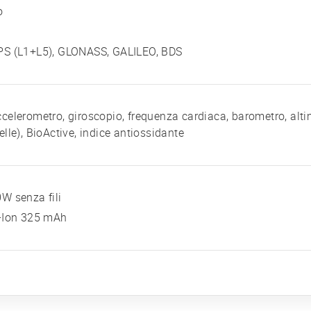
o
PS (L1+L5), GLONASS, GALILEO, BDS
celerometro, giroscopio, frequenza cardiaca, barometro, alt
elle), BioActive, indice antiossidante
W senza fili
i-Ion 325 mAh