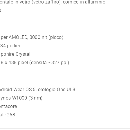
ontale in vetro (vetro zaffiro), cornice in alluminio
o
per AMOLED, 3000 nit (picco)
 34 pollici
pphire Crystal
8 x 438 pixel (densità ~327 ppi)
droid Wear OS 6, orologio One UI 8
xynos W1000 (3 nm)
entacore
ali-G68