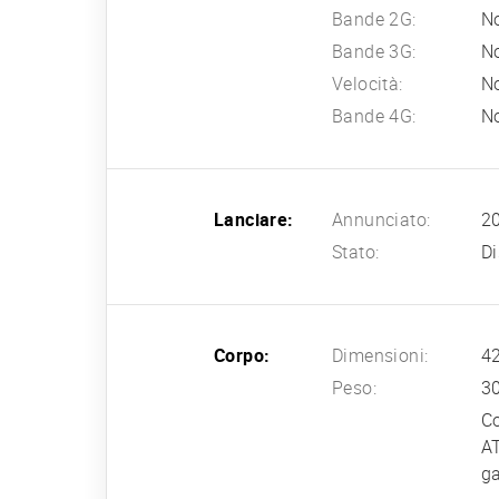
Bande 2G:
N
Bande 3G:
N
Velocità:
N
Bande 4G:
N
Lanciare:
Annunciato:
20
Stato:
Di
Corpo:
Dimensioni:
42
Peso:
3
Co
AT
ga