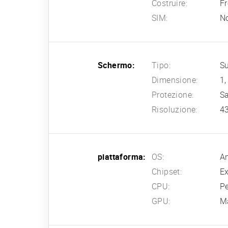
Costruire:
Fr
SIM:
N
Schermo:
Tipo:
Su
Dimensione:
1,
Protezione:
Sa
Risoluzione:
43
piattaforma:
OS:
An
Chipset:
E
CPU:
P
GPU:
M