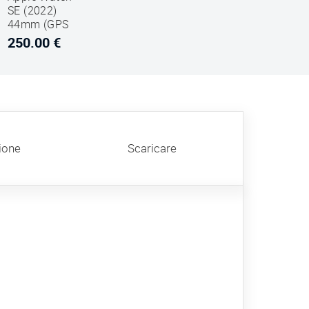
SE (2022)
44mm (GPS
Only)
250.00 €
Aluminium
Case Silver
Sport Loop
Winter Blu
ione
Scaricare