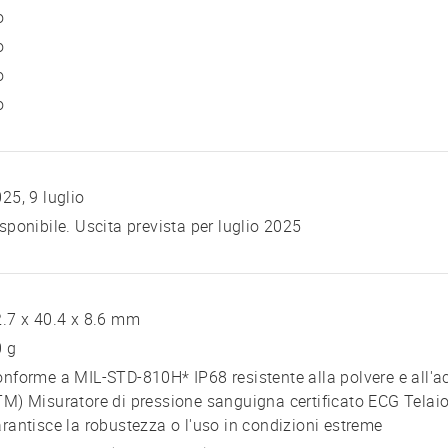
o
o
o
o
25, 9 luglio
sponibile. Uscita prevista per luglio 2025
.7 x 40.4 x 8.6 mm
0 g
nforme a MIL-STD-810H* IP68 resistente alla polvere e all'a
M) Misuratore di pressione sanguigna certificato ECG Telaio
rantisce la robustezza o l'uso in condizioni estreme