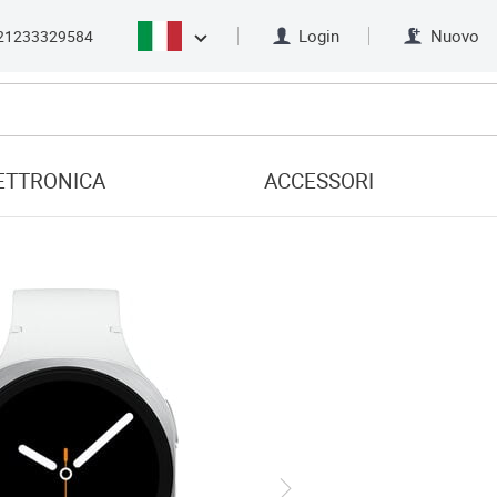
Login
Nuovo
21233329584
ETTRONICA
ACCESSORI