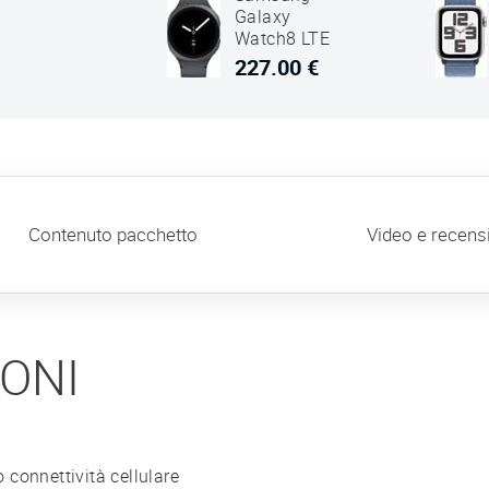
Galaxy
Watch8 LTE
40mm SM-
227.00 €
L325 Graffite
Nero
Contenuto pacchetto
Video e recens
IONI
 connettività cellulare